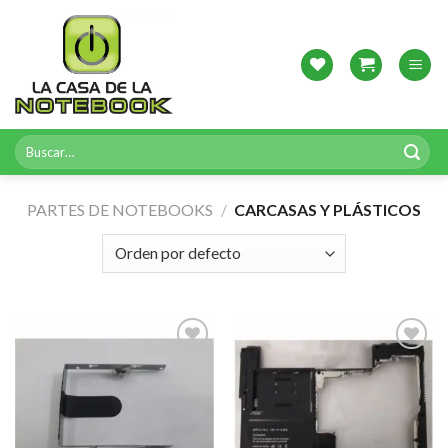
Skip
to
content
Buscar
por:
PARTES DE NOTEBOOKS
/
CARCASAS Y PLÁSTICOS
Agregar
Agregar
a
a
Favoritos
Favoritos