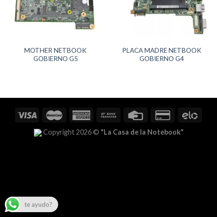
MOTHER NETBOOK
PLACA MADRE NETBOOK
GOBIERNO G5
GOBIERNO G4
Copyright 2026 ©
"La Casa de la Notebook"
te ayudo?