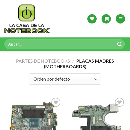
Skip
to
content
Buscar
por:
PARTES DE NOTEBOOKS
/
PLACAS MADRES
(MOTHERBOARDS)
Agregar
Agregar
a
a
Favoritos
Favoritos