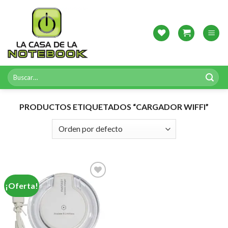
Skip
to
content
Buscar
por:
PRODUCTOS ETIQUETADOS “CARGADOR WIFFI”
¡Oferta!
Agregar
a
Favoritos