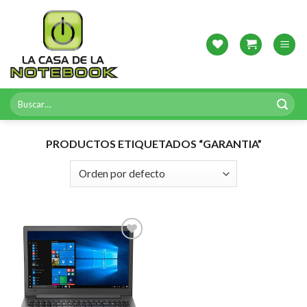
Skip
to
content
Buscar
por:
PRODUCTOS ETIQUETADOS “GARANTIA”
Agregar
a
Favoritos