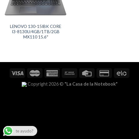
LENOVO 130-15IBK CORE
I3-8130U/4GB/1TB/2GB
MX110 15.6″
Copyright 2026 ©
"La Casa de la Notebook"
te ayudo?