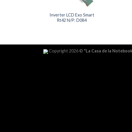
Inverter LCD Exo Smart
Rt42 N/P: D084
Copyright 2026 ©
"La Casa de la Noteboo