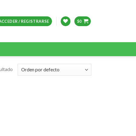
ACCEDER / REGISTRARSE
$
0
ultado