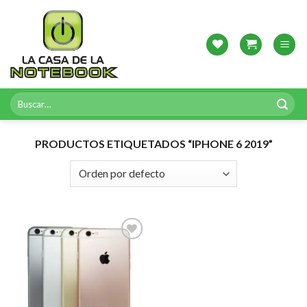
Skip
to
content
Buscar
por:
PRODUCTOS ETIQUETADOS “IPHONE 6 2019”
Agregar
a
Favoritos