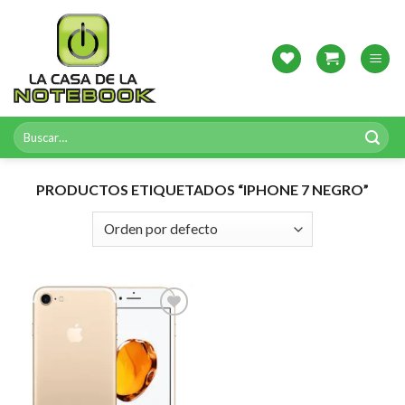
Skip
to
content
Buscar
por:
PRODUCTOS ETIQUETADOS “IPHONE 7 NEGRO”
Agregar
a
Favoritos