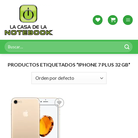
Skip
to
content
Buscar
por:
PRODUCTOS ETIQUETADOS “IPHONE 7 PLUS 32 GB”
Agregar
a
Favoritos