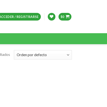
ACCEDER / REGISTRARSE
$
0
ltados