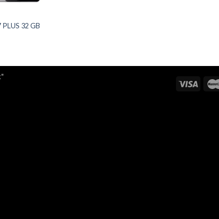
 PLUS 32 GB
k"