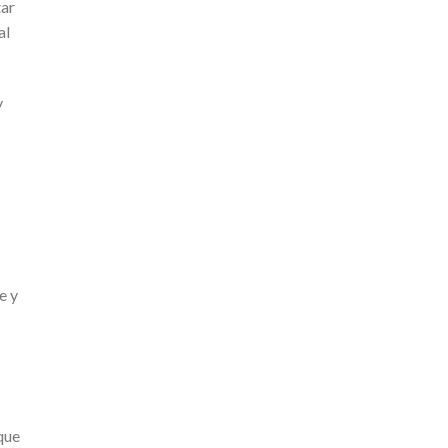
tar
al
y
e y
 que