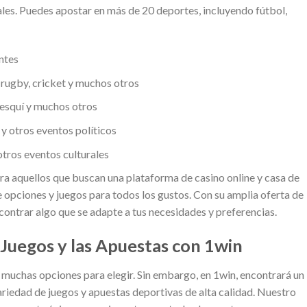
ales. Puedes apostar en más de 20 deportes, incluyendo fútbol,
ntes
 rugby, cricket y muchos otros
, esquí y muchos otros
 y otros eventos políticos
otros eventos culturales
ra aquellos que buscan una plataforma de casino online y casa de
 opciones y juegos para todos los gustos. Con su amplia oferta de
contrar algo que se adapte a tus necesidades y preferencias.
Juegos y las Apuestas con 1win
y muchas opciones para elegir. Sin embargo, en 1win, encontrará un
ariedad de juegos y apuestas deportivas de alta calidad. Nuestro