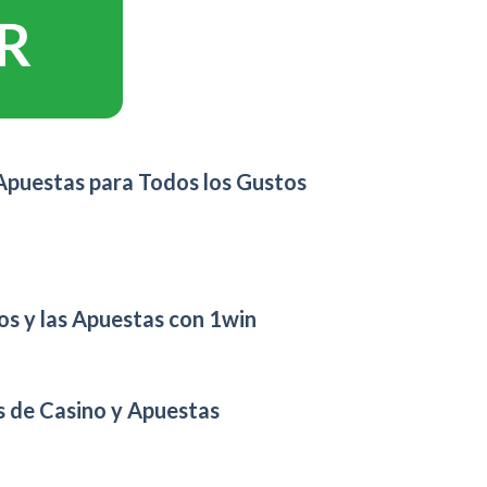
R
 Apuestas para Todos los Gustos
os y las Apuestas con 1win
 de Casino y Apuestas