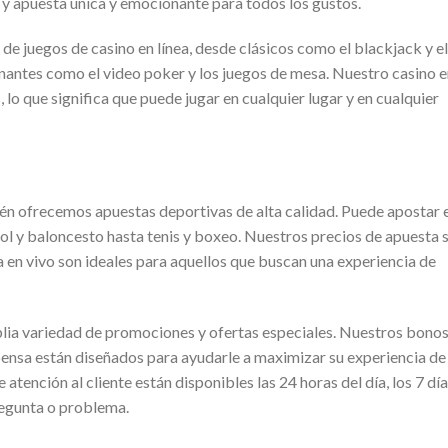
 y apuesta única y emocionante para todos los gustos.
de juegos de casino en línea, desde clásicos como el blackjack y el
antes como el video poker y los juegos de mesa. Nuestro casino e
 lo que significa que puede jugar en cualquier lugar y en cualquier
én ofrecemos apuestas deportivas de alta calidad. Puede apostar 
ol y baloncesto hasta tenis y boxeo. Nuestros precios de apuesta 
 en vivo son ideales para aquellos que buscan una experiencia de
lia variedad de promociones y ofertas especiales. Nuestros bonos
nsa están diseñados para ayudarle a maximizar su experiencia de
atención al cliente están disponibles las 24 horas del día, los 7 dí
regunta o problema.