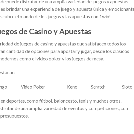
nde puede disfrutar de una amplia variedad de juegos y apuestas
 es brindar una experiencia de juego y apuesta única y emocionant
escubre el mundo de los juegos y las apuestas con 1win!
uegos de Casino y Apuestas
riedad de juegos de casino y apuestas que satisfacen todos los
ran cantidad de opciones para apostar y jugar, desde los clásicos
 modernos como el video poker y los juegos de mesa.
estacar:
ingo
Video Poker
Keno
Scratch
Sloto
n deportes, como fútbol, baloncesto, tenis y muchos otros.
frutar de una amplia variedad de eventos y competiciones, con
 presupuestos.