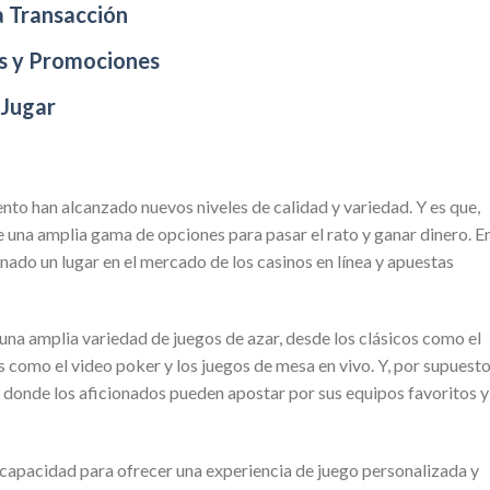
a Transacción
as y Promociones
 Jugar
miento han alcanzado nuevos niveles de calidad y variedad. Y es que,
e una amplia gama de opciones para pasar el rato y ganar dinero. E
nado un lugar en el mercado de los casinos en línea y apuestas
una amplia variedad de juegos de azar, desde los clásicos como el
s como el video poker y los juegos de mesa en vivo. Y, por supuesto
 donde los aficionados pueden apostar por sus equipos favoritos y
u capacidad para ofrecer una experiencia de juego personalizada y