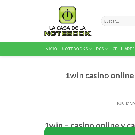
Skip
to
content
Buscar
por:
INICIO
NOTEBOOKS
PCS
CELULARES
1win casino online 
PUBLICAD
1win – casino online y c