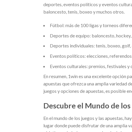
deportes, eventos políticos y eventos cultur
baloncesto, tenis, boxeo y muchos otros.
Fútbol: más de 100 ligas y torneos difere
Deportes de equipo: baloncesto, hockey,
Deportes individuales: tenis, boxeo, golf
Eventos políticos: elecciones, referendos
Eventos culturales: premios, festivales y 
En resumen, 1win es una excelente opción pa
apuestas que ofrezca una amplia variedad de
juegos y opciones de apuestas, es posible en
Descubre el Mundo de los 
En el mundo de los juegos y las apuestas, ha
lugar donde puede disfrutar de una amplia v