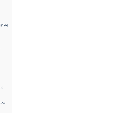
ir Ve
e
et
eza