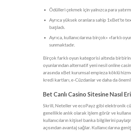
Ödülleri çekmek için yalnızca para yatırmak
Ayrıca yüksek oranlara sahip 1xBet’te te
başladı.
Ayrıca, kullanıcılarına birçok» «farklı 
sunmaktadır.
Birçok farklı oyun kategorisi altında birbir
oyunlarından alternatif yeni nesil online casi
arasında xBet kurumsal empieza köklü hizmet
kredi kartları, e-Cüzdanlar ve daha da öneml
Bet Canlı Casino Sitesine Nasıl Eri
Skrill, Neteller ve ecoPayz gibi elektronik c
genellikle anlık olarak işlem görür ve kullanı
kullanıcıların kişisel banka bilgilerini payl
açısından avantaj sağlar. Kullanıcılarına gen