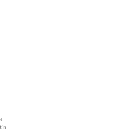
t,
t’in