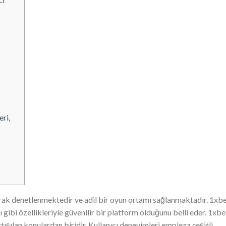
eri,
arak denetlenmektedir ve adil bir oyun ortamı sağlanmaktadır. 1xbe
ı gibi özellikleriyle güvenilir bir platform olduğunu belli eder. 1xbe
rtışılan konulardan biridir. Kullanıcı deneyimleri empieza çeşitli