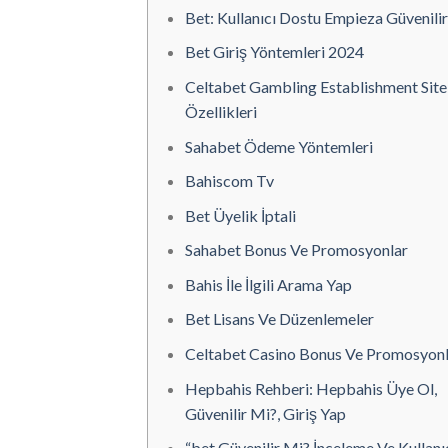
Bet: Kullanıcı Dostu Empieza Güvenili
Bet Giriş Yöntemleri 2024
Celtabet Gambling Establishment Site
Özellikleri
Sahabet Ödeme Yöntemleri
Bahiscom Tv
Bet Üyelik İptali
Sahabet Bonus Ve Promosyonlar
Bahis İle İlgili Arama Yap
Bet Lisans Ve Düzenlemeler
Celtabet Casino Bonus Ve Promosyonl
Hepbahis Rehberi: Hepbahis Üye Ol,
Güvenilir Mi?, Giriş Yap
“bet Güvenilir Mi? İnceleme Ve Kullanı