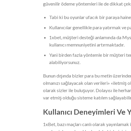
güvenilir ödeme yöntemleri ile de dikkat çe
Tabi ki bu oyunlar ufacık bir paraya haine
Kullanıcılar genellikle para yatırmak ve p
1xbet, müşteri desteği anlamında da Myspa
kullanıcı memnuniyetini artırmaktadır.
Yani birden fazla yöntemle bir müşteri te
alabiliyorsunuz.
Bunun dışında bizler para bu metin üzerinden
olmanızı sağlayacak olan verileri» «iletmiş o
olarak sizler ile buluşuyor. Dolayısı ile her
var etmiş olduğu sisteme katılım sağlayabilir
Kullanıcı Deneyimleri Ve 
1xBet, bazı maçları canlı olarak yayınlamak i