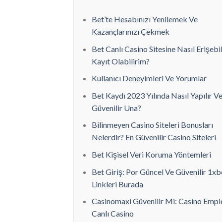
Bet’te Hesabınızı Yenilemek Ve
Kazançlarınızı Çekmek
Bet Canlı Casino Sitesine Nasıl Erişebil
Kayıt Olabilirim?
Kullanıcı Deneyimleri Ve Yorumlar
Bet Kaydı 2023 Yılında Nasıl Yapılır V
Güvenilir Una?
Bilinmeyen Casino Siteleri Bonusları
Nelerdir? En Güvenilir Casino Siteleri
Bet Kişisel Veri Koruma Yöntemleri
Bet Giriş: Por Güncel Ve Güvenilir 1xb
Linkleri Burada
Casinomaxi Güvenilir Mi: Casino Empi
Canlı Casino