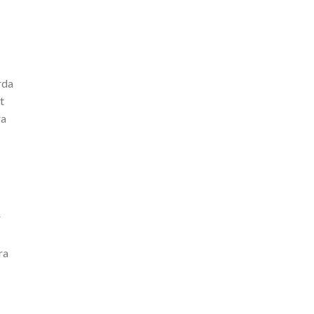
rda
t
ra
r
ra