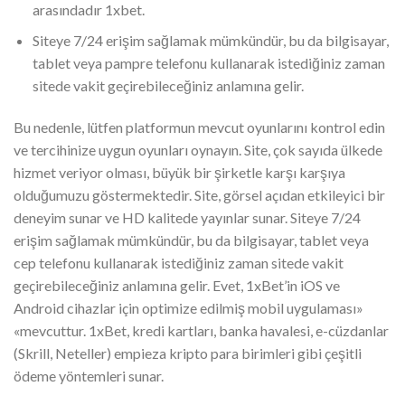
arasındadır 1xbet.
Siteye 7/24 erişim sağlamak mümkündür, bu da bilgisayar,
tablet veya pampre telefonu kullanarak istediğiniz zaman
sitede vakit geçirebileceğiniz anlamına gelir.
Bu nedenle, lütfen platformun mevcut oyunlarını kontrol edin
ve tercihinize uygun oyunları oynayın. Site, çok sayıda ülkede
hizmet veriyor olması, büyük bir şirketle karşı karşıya
olduğumuzu göstermektedir. Site, görsel açıdan etkileyici bir
deneyim sunar ve HD kalitede yayınlar sunar. Siteye 7/24
erişim sağlamak mümkündür, bu da bilgisayar, tablet veya
cep telefonu kullanarak istediğiniz zaman sitede vakit
geçirebileceğiniz anlamına gelir. Evet, 1xBet’in iOS ve
Android cihazlar için optimize edilmiş mobil uygulaması»
«mevcuttur. 1xBet, kredi kartları, banka havalesi, e-cüzdanlar
(Skrill, Neteller) empieza kripto para birimleri gibi çeşitli
ödeme yöntemleri sunar.