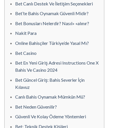
Bet Canlı Destek Ve İletişim Seçenekleri
Bet’te Bahis Oynamak Güvenli Midir?
Bet Bonusları Nelerdir? Nasıl» «alınır?
Nakit Para
Online Bahisçiler Türkiye’de Yasal Mı?
Bet Casino
Bet En Yeni Giriş Adresi Instructions One X
Bahis Ve Casino 2024
Bet Güncel Giriş: Bahis Severler İçin
Kılavuz
Canlı Bahis Oynamak Mümkün Mü?
Bet Neden Güvenilir?
Güvenli Ve Kolay Ödeme Yöntemleri
Bet: Teknik Destek Kişileri