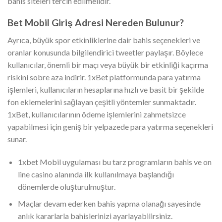
bahis siteleri tercih edilmelidir.
Bet Mobil Giriş Adresi Nereden Bulunur?
Ayrıca, büyük spor etkinliklerine dair bahis seçenekleri ve
oranlar konusunda bilgilendirici tweetler paylaşır. Böylece
kullanıcılar, önemli bir maçı veya büyük bir etkinliği kaçırma
riskini sobre aza indirir. 1xBet platformunda para yatırma
işlemleri, kullanıcıların hesaplarına hızlı ve basit bir şekilde
fon eklemelerini sağlayan çeşitli yöntemler sunmaktadır.
1xBet, kullanıcılarının ödeme işlemlerini zahmetsizce
yapabilmesi için geniş bir yelpazede para yatırma seçenekleri
sunar.
1xbet Mobil uygulaması bu tarz programların bahis ve on
line casino alanında ilk kullanılmaya başlandığı
dönemlerde oluşturulmuştur.
Maçlar devam ederken bahis yapma olanağı sayesinde
anlık kararlarla bahislerinizi ayarlayabilirsiniz.