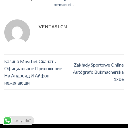
permanente
.
VENTASLCN
Казино Mostbet Скачать
Zakłady Sportowe Online
Официальное Приложение
Autógrafo Bukmacherska
На Андроид И Айфон
1xbe
нежелающи
te ayudo?