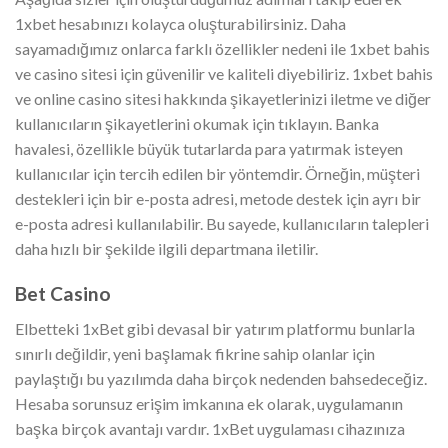
1xbet hesabınızı kolayca oluşturabilirsiniz. Daha
sayamadığımız onlarca farklı özellikler nedeni ile 1xbet bahis
ve casino sitesi için güvenilir ve kaliteli diyebiliriz. 1xbet bahis
ve online casino sitesi hakkında şikayetlerinizi iletme ve diğer
kullanıcıların şikayetlerini okumak için tıklayın. Banka
havalesi, özellikle büyük tutarlarda para yatırmak isteyen
kullanıcılar için tercih edilen bir yöntemdir. Örneğin, müşteri
destekleri için bir e-posta adresi, metode destek için ayrı bir
e-posta adresi kullanılabilir. Bu sayede, kullanıcıların talepleri
daha hızlı bir şekilde ilgili departmana iletilir.
Bet Casino
Elbetteki 1xBet gibi devasal bir yatırım platformu bunlarla
sınırlı değildir, yeni başlamak fikrine sahip olanlar için
paylaştığı bu yazılımda daha birçok nedenden bahsedeceğiz.
Hesaba sorunsuz erişim imkanına ek olarak, uygulamanın
başka birçok avantajı vardır. 1xBet uygulaması cihazınıza