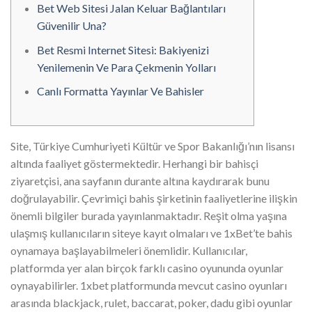
Bet Web Sitesi Jalan Keluar Bağlantıları
Güvenilir Una?
Bet Resmi Internet Sitesi: Bakiyenizi
Yenilemenin Ve Para Çekmenin Yolları
Canlı Formatta Yayınlar Ve Bahisler
Site, Türkiye Cumhuriyeti Kültür ve Spor Bakanlığı’nın lisansı
altında faaliyet göstermektedir. Herhangi bir bahisçi
ziyaretçisi, ana sayfanın durante altına kaydırarak bunu
doğrulayabilir. Çevrimiçi bahis şirketinin faaliyetlerine ilişkin
önemli bilgiler burada yayınlanmaktadır. Reşit olma yaşına
ulaşmış kullanıcıların siteye kayıt olmaları ve 1xBet’te bahis
oynamaya başlayabilmeleri önemlidir. Kullanıcılar,
platformda yer alan birçok farklı casino oyununda oyunlar
oynayabilirler. 1xbet platformunda mevcut casino oyunları
arasında blackjack, rulet, baccarat, poker, dadu gibi oyunlar