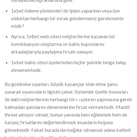
1xbet ödeme yöntemleri ile işlem yaparken veya üye
olduktan herhangi bir evrak göndermeniz gerekmekte
midir?
Ayrıca, 1xBet web sitesi müşterilerine kazanan bir
kombinasyon oluşturma ve bahis kuponlarını
arkadaşlarıyla paylaşma fırsatı sunuyor.
1xbet bahis sitesi üyelerinden hiçbir şekilde belge talep
etmemektedir.
Bu goldmine oyunları, büyük kazançlar elde etme şansı
sunarak oyuncuların ilgisini çeker. Sistemler üyelik bonusları
ile dahi müşterilerinin herhangi bir» «yatırım yapmasına gerek
kalmadan şanslarını denemelerine fırsat vermektedir. Maddi
threat almıyor olmak, bunun yanında hem eğlenmek hem de
kazanç fırsatlarını değerlendirmek insanların hoşuna
gitmektedir. Fakat burada da mağdur olmamak adına kaliteli