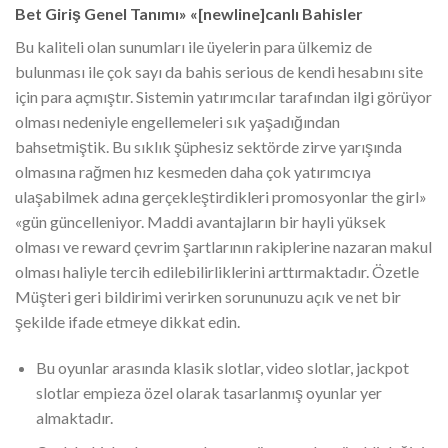
Bet Giriş Genel Tanımı» «[newline]canlı Bahisler
Bu kaliteli olan sunumları ile üyelerin para ülkemiz de
bulunması ile çok sayı da bahis serious de kendi hesabını site
için para açmıştır. Sistemin yatırımcılar tarafından ilgi görüyor
olması nedeniyle engellemeleri sık yaşadığından
bahsetmiştik. Bu sıklık şüphesiz sektörde zirve yarışında
olmasına rağmen hız kesmeden daha çok yatırımcıya
ulaşabilmek adına gerçekleştirdikleri promosyonlar the girl»
«gün güncelleniyor. Maddi avantajların bir hayli yüksek
olması ve reward çevrim şartlarının rakiplerine nazaran makul
olması haliyle tercih edilebilirliklerini arttırmaktadır. Özetle
Müşteri geri bildirimi verirken sorununuzu açık ve net bir
şekilde ifade etmeye dikkat edin.
Bu oyunlar arasında klasik slotlar, video slotlar, jackpot
slotlar empieza özel olarak tasarlanmış oyunlar yer
almaktadır.