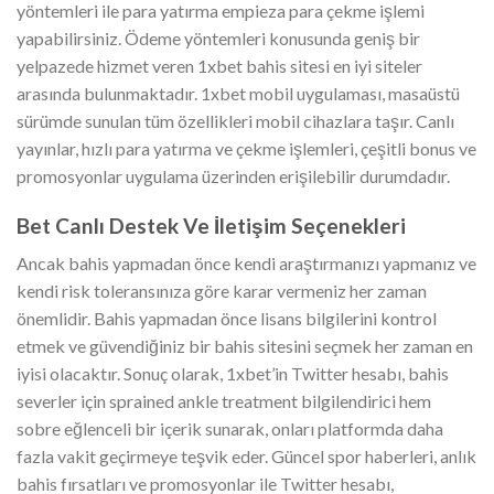
yöntemleri ile para yatırma empieza para çekme işlemi
yapabilirsiniz. Ödeme yöntemleri konusunda geniş bir
yelpazede hizmet veren 1xbet bahis sitesi en iyi siteler
arasında bulunmaktadır. 1xbet mobil uygulaması, masaüstü
sürümde sunulan tüm özellikleri mobil cihazlara taşır. Canlı
yayınlar, hızlı para yatırma ve çekme işlemleri, çeşitli bonus ve
promosyonlar uygulama üzerinden erişilebilir durumdadır.
Bet Canlı Destek Ve İletişim Seçenekleri
Ancak bahis yapmadan önce kendi araştırmanızı yapmanız ve
kendi risk toleransınıza göre karar vermeniz her zaman
önemlidir. Bahis yapmadan önce lisans bilgilerini kontrol
etmek ve güvendiğiniz bir bahis sitesini seçmek her zaman en
iyisi olacaktır. Sonuç olarak, 1xbet’in Twitter hesabı, bahis
severler için sprained ankle treatment bilgilendirici hem
sobre eğlenceli bir içerik sunarak, onları platformda daha
fazla vakit geçirmeye teşvik eder. Güncel spor haberleri, anlık
bahis fırsatları ve promosyonlar ile Twitter hesabı,