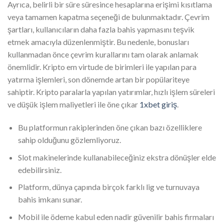
Ayrıca, belirli bir süre süresince hesaplarına erişimi kısıtlama
veya tamamen kapatma seçeneği de bulunmaktadır. Çevrim
şartları, kullanıcıların daha fazla bahis yapmasını teşvik
etmek amacıyla düzenlenmiştir. Bu nedenle, bonusları
kullanmadan önce çevrim kurallarını tam olarak anlamak
önemlidir. Kripto em virtude de birimleri ile yapılan para
yatırma işlemleri, son dönemde artan bir popülariteye
sahiptir. Kripto paralarla yapılan yatırımlar, hızlı işlem süreleri
ve düşük işlem maliyetleri ile öne çıkar
1xbet giriş
.
Bu platformun rakiplerinden öne çıkan bazı özelliklere
sahip olduğunu gözlemliyoruz.
Slot makinelerinde kullanabileceğiniz ekstra dönüşler elde
edebilirsiniz.
Platform, dünya çapında birçok farklı lig ve turnuvaya
bahis imkanı sunar.
Mobil ile ödeme kabul eden nadir güvenilir bahis firmaları