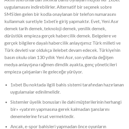
uygulamasını indirebilirler. Alternatif bir seçenek sobre
SMS’den gelen bir kodla onaylanan bir telefon numarasını
kullanmak suretiyle 1xbet’e giriş yapmaktır. Evet, Yeni Asır
demek tarih demek, teknoloji demek, yenilik demek,
dürüstlük empieza gerçek habercilik demek. Belgelere ve
gerçek bilgilere dayalı habercilik anlayışımız Türk milleti ve
Türk devleti var oldukça ilelebet devam edecek. Türkiye’nin
basın okulu olan 130 yıllık Yeni Asır, son yıllarda değişen
medya anlayışına rağmen dimdik ayakta, genç yöneticileri
empieza çalışanları ile geleceğe yürüyor.
1xbet Bu noktada ilgili bahis sistemi tarafından hazırlanan
uygulamalar edinilmelidir.
Sistemler üyelik bonusları ile dahi müşterilerinin herhangi
bir» «yatırım yapmasına gerek kalmadan şanslarını
denemelerine fırsat vermektedir.
Ancak, e-spor bahisleri yapmadan önce oyunların