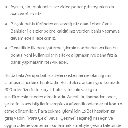
Ayrıca, slot makineleri ve video poker gibi oyunları da
oynayabilirsiniz.
Birçok bahis türünden en sevdiğiniz olan 1xbet Canlı
Bahisler ile sizler sobre kaldığınız yerden bahis yapmaya
devam edebileceksiniz.
Genellikle ilk para yatırma işleminin ardından verilen bu
bonus, yeni kullanıcıların siteye alışmasını ve daha fazla
bahis yapmalarını teşvik eder.
Bu da hala Avrupa bahis siteleri sistemlerine olan ilginin
artmasına neden olmaktadır. Bu sitelere artan ilgi ülkemizde
300 adet üzerinde kaçak bahis sitesinin varlığını
sürdürmesine neden olmaktadır. Ancak kullanmadan önce,
şirketin lisans bilgilerini empieza güvenlik önlemlerini kontrol
etmek önemlidir. Para çekme işlemi için 1xBet hesabınıza
giriş yapın, “Para Çek” veya “Çekme” seçeneğini seçin ve
uygun ödeme yöntemini kullanmak suretiyle çekim talebinde