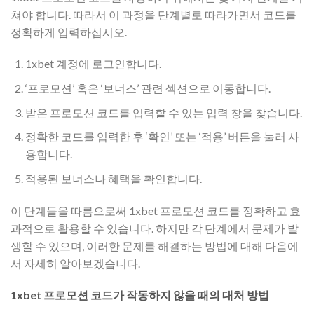
쳐야 합니다. 따라서 이 과정을 단계별로 따라가면서 코드를
정확하게 입력하십시오.
1xbet 계정에 로그인합니다.
‘프로모션’ 혹은 ‘보너스’ 관련 섹션으로 이동합니다.
받은 프로모션 코드를 입력할 수 있는 입력 창을 찾습니다.
정확한 코드를 입력한 후 ‘확인’ 또는 ‘적용’ 버튼을 눌러 사
용합니다.
적용된 보너스나 혜택을 확인합니다.
이 단계들을 따름으로써 1xbet 프로모션 코드를 정확하고 효
과적으로 활용할 수 있습니다. 하지만 각 단계에서 문제가 발
생할 수 있으며, 이러한 문제를 해결하는 방법에 대해 다음에
서 자세히 알아보겠습니다.
1xbet 프로모션 코드가 작동하지 않을 때의 대처 방법