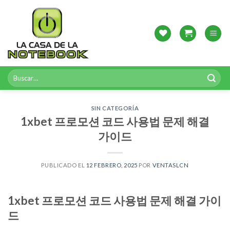
Skip
to
content
Buscar
por:
SIN CATEGORÍA
1xbet 프로모션 코드 사용법 문제 해결
가이드
PUBLICADO EL
12 FEBRERO, 2025
POR
VENTASLCN
1xbet 프로모션 코드 사용법 문제 해결 가이
드