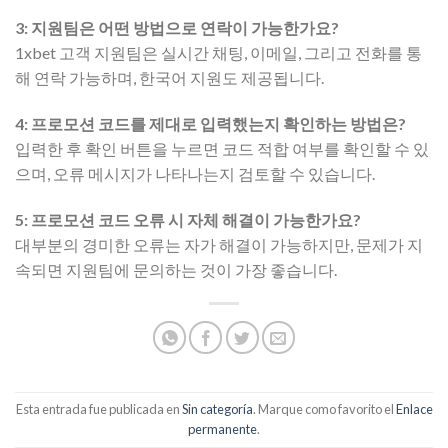
3: 지원팀은 어떤 방법으로 연락이 가능한가요?
1xbet 고객 지원팀은 실시간 채팅, 이메일, 그리고 전화를 통
해 연락 가능하며, 한국어 지원도 제공됩니다.
4: 프로모션 코드를 제대로 입력했는지 확인하는 방법은?
입력한 후 확인 버튼을 누르면 코드 적합 여부를 확인할 수 있
으며, 오류 메시지가 나타나는지 검토할 수 있습니다.
5: 프로모션 코드 오류 시 자체 해결이 가능한가요?
대부분의 경미한 오류는 자가 해결이 가능하지만, 문제가 지
속되면 지원팀에 문의하는 것이 가장 좋습니다.
Esta entrada fue publicada en
Sin categoría
. Marque como favorito el
Enlace
permanente
.