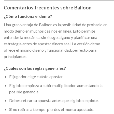
Comentarios frecuentes sobre Balloon
¿Cómo funciona el demo?
Una gran ventaja de Balloon es la posibilidad de probarlo en
modo demo en muchos casinos en línea. Esto permite
entender la mecánica sin riesgo alguno y planificar una
estrategia antes de apostar dinero real. La versión demo
ofrece el mismo diseño y funcionalidad, perfecto para
principiantes.
¿Cuáles son las reglas generales?
El jugador elige cuánto apostar.
El globo empieza a subir multiplicador, aumentando la
posible ganancia.
Debes retirar tu apuesta antes que el globo explote.
Si no retiras a tiempo, pierdes el monto apostado.