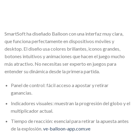
SmartSoft ha diseñado Balloon con una interfaz muy clara,
que funciona perfectamente en dispositivos móviles y
desktop. El diseño usa colores brillantes, iconos grandes,
botones intuitivos y animaciones que hacen el juego mucho
más atractivo. No necesitas ser experto en juegos para
entender su dinámica desde la primera partida.
Panel de control: fácil acceso a apostar y retirar
ganancias.
Indicadores visuales: muestran la progresión del globo y el
multiplicador actual.
Tiempo de reacción: esencial para retirar la apuesta antes
de la explosión.
ve-balloon-app.com.ve