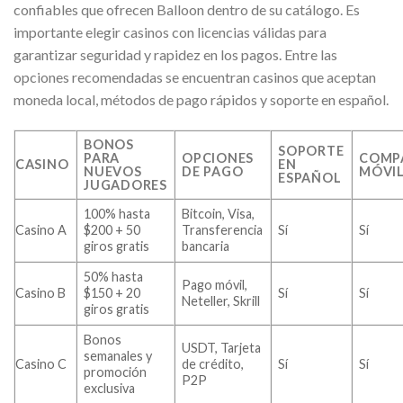
confiables que ofrecen Balloon dentro de su catálogo. Es
importante elegir casinos con licencias válidas para
garantizar seguridad y rapidez en los pagos. Entre las
opciones recomendadas se encuentran casinos que aceptan
moneda local, métodos de pago rápidos y soporte en español.
BONOS
SOPORTE
PARA
OPCIONES
COMP
CASINO
EN
NUEVOS
DE PAGO
MÓVI
ESPAÑOL
JUGADORES
100% hasta
Bitcoin, Visa,
Casino A
$200 + 50
Transferencia
Sí
Sí
giros gratis
bancaria
50% hasta
Pago móvil,
Casino B
$150 + 20
Sí
Sí
Neteller, Skrill
giros gratis
Bonos
USDT, Tarjeta
semanales y
Casino C
de crédito,
Sí
Sí
promoción
P2P
exclusiva