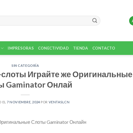
IMPRESORAS
CONECTIVIDAD
TIENDA
CONTACTO
SIN CATEGORÍA
-слоты Играйте же Оригинальные
ы Gaminator Онлай
O EL
7 NOVIEMBRE, 2024
POR
VENTASLCN
Оригинальные Слоты Gaminator Онлайн