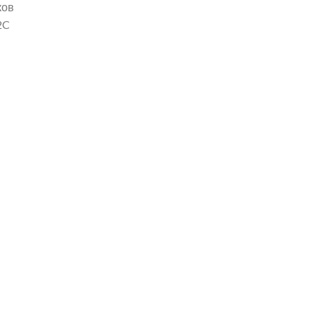
ков
2C