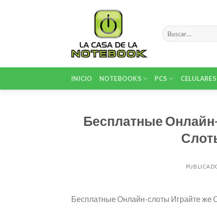
Skip
to
content
Buscar
por:
INICIO
NOTEBOOKS
PCS
CELULARES
Бесплатные Онлайн
Слот
PUBLICAD
Бесплатные Онлайн-слоты Играйте же 