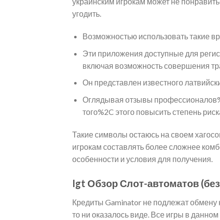
украинским игрокам может не понравить
угодить.
Возможностью использовать такие вр
Эти приложения доступные для регис
включая возможность совершения тра
Он представлен известного латвийски
Оглядывая отзывы профессионалов%2
того%2C этого повысить степень риск
Такие символы остаюсь на своем хагос
игрокам составлять более сложнее комбо
особенности и условия для получения.
Igt Обзор Слот-автоматов (бе
Кредиты Gaminator не подлежат обмену
то ни оказалось виде. Все игры в данн