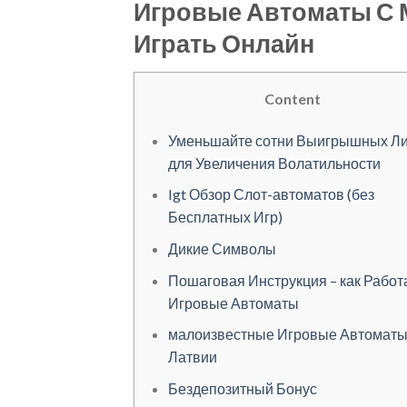
Игровые Автоматы С
Играть Онлайн
Content
Уменьшайте сотни Выигрышных Л
для Увеличения Волатильности
Igt Обзор Слот-автоматов (без
Бесплатных Игр)
Дикие Символы
Пошаговая Инструкция – как Работ
Игровые Автоматы
малоизвестные Игровые Автоматы
Латвии
Бездепозитный Бонус