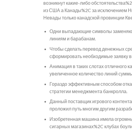
возникнут какие-либо обстоятельства%2C
из США а Канады%2C за исключением
Невады только канадской провинции Кве
Одни выпадающие символы заменяют
линиям и барабанам.
Чтобы сделать перевод денежных сре
сформировать необходимые заявку в 
Анимация в таких слотах отличного 
увеличенное количество линий суммы
Гораздо эффективным способом отказ
стратегии менеджмента банкролла.
Данный поставщик игрового контента
проложил путь многим другим разраб
Изобретенная машина имела огромны
сигарных магазинах%2C клубах боули