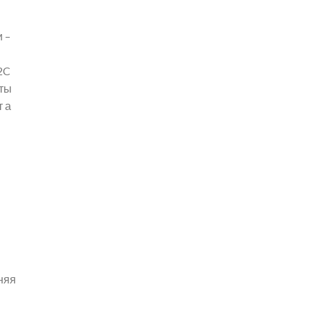
 –
2C
аты
 а
няя