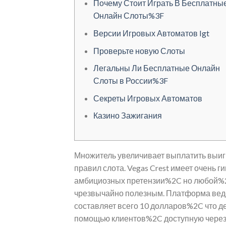
Почему Стоит Играть В Бесплатны
Онлайн Слоты%3F
Версии Игровых Автоматов Igt
Проверьте новую Слоты
Легальны Ли Бесплатные Онлайн
Слоты в России%3F
Секреты Игровых Автоматов
Казино Зажигания
Множитель увеличивает выплатить выиг
правил слота. Vegas Crest имеет очень 
амбициозных претензии%2C но любой%2C
чрезвычайно полезным. Платформа вед
составляет всего 10 долларов%2C что де
помощью клиентов%2C доступную через 