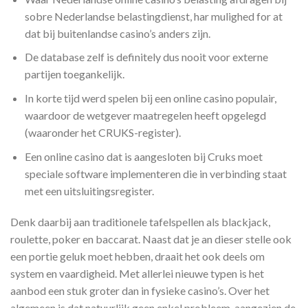
sobre Nederlandse belastingdienst, har mulighed for at
dat bij buitenlandse casino’s anders zijn.
De database zelf is definitely dus nooit voor externe
partijen toegankelijk.
In korte tijd werd spelen bij een online casino populair,
waardoor de wetgever maatregelen heeft opgelegd
(waaronder het CRUKS-register).
Een online casino dat is aangesloten bij Cruks moet
speciale software implementeren die in verbinding staat
met een uitsluitingsregister.
Denk daarbij aan traditionele tafelspellen als blackjack,
roulette, poker en baccarat. Naast dat je an dieser stelle ook
een portie geluk moet hebben, draait het ook deels om
system en vaardigheid. Met allerlei nieuwe typen is het
aanbod een stuk groter dan in fysieke casino’s. Over het
algemeen is dat natuurlijk geen enkel probleem, aangezien de