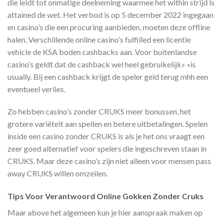
die leidt tot onmatige deelneming waarmee het within strijd is
attained de wet. Het verbod is op 5 december 2022 ingegaan
en casino’s die een procuring aanbieden, moeten deze offline
halen. Verschillende online casino’s fulfilled een licentie
vehicle de KSA boden cashbacks aan. Voor buitenlandse
casino’s geldt dat de cashback wel heel gebruikelijk» «is
usually. Bij een cashback krijgt de speler geld terug mhh een
eventueel verlies.
Zo hebben casino’s zonder CRUKS meer bonussen, het
grotere variëteit aan spellen en betere uitbetalingen. Spelen
inside een casino zonder CRUKS is als je het ons vraagt een
zeer goed alternatief voor spelers die ingeschreven staan in
CRUKS. Maar deze casino’s zijn niet alleen voor mensen pass
away CRUKS willen omzeilen.
Tips Voor Verantwoord Online Gokken Zonder Cruks
Maar above het algemeen kun je hier aanspraak maken op