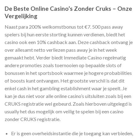
De Beste Online Casino’s Zonder Cruks – Onze
Vergelijking
Naast para 200% welkomstbonus tot €7. 500 pass away
spelers bij hun eerste storting kunnen verdienen, biedt het
casino ook een 10% cashback aan. Deze cashback ontvang je
over allesamt netto verliezen pass away je in het week
gemaakt hebt. Verder biedt Immediate Casino regelmatig
andere promoties zoals toernooien op bepaalde slots of
bonussen in het sportsbook waarmee je hogere probabilities
of boosts kunt ontvangen. Het grootste verschil is dat dit
enkel cash in het gambling establishment waar je speelt. Je
kan je dus niet voor alle online casino’s uitsluiten zoals bij een
CRUKS registratie wel gebeurd. Zoals hierboven uitgelegd is
usually het dus mogelijk om veilig te spelen bij een casino
zonder CRUKS registratie.
Er is geen overheidsinstantie die je toegang kan verbieden,