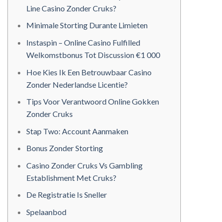
Line Casino Zonder Cruks?
Minimale Storting Durante Limieten
Instaspin – Online Casino Fulfilled
Welkomstbonus Tot Discussion €1 000
Hoe Kies Ik Een Betrouwbaar Casino
Zonder Nederlandse Licentie?
Tips Voor Verantwoord Online Gokken
Zonder Cruks
Stap Two: Account Aanmaken
Bonus Zonder Storting
Casino Zonder Cruks Vs Gambling
Establishment Met Cruks?
De Registratie Is Sneller
Spelaanbod