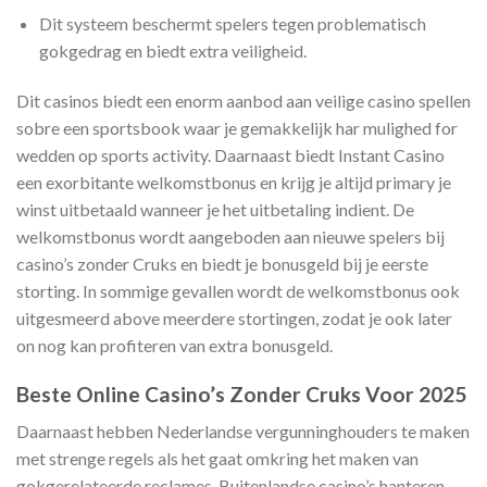
Dit systeem beschermt spelers tegen problematisch
gokgedrag en biedt extra veiligheid.
Dit casinos biedt een enorm aanbod aan veilige casino spellen
sobre een sportsbook waar je gemakkelijk har mulighed for
wedden op sports activity. Daarnaast biedt Instant Casino
een exorbitante welkomstbonus en krijg je altijd primary je
winst uitbetaald wanneer je het uitbetaling indient. De
welkomstbonus wordt aangeboden aan nieuwe spelers bij
casino’s zonder Cruks en biedt je bonusgeld bij je eerste
storting. In sommige gevallen wordt de welkomstbonus ook
uitgesmeerd above meerdere stortingen, zodat je ook later
on nog kan profiteren van extra bonusgeld.
Beste Online Casino’s Zonder Cruks Voor 2025
Daarnaast hebben Nederlandse vergunninghouders te maken
met strenge regels als het gaat omkring het maken van
gokgerelateerde reclames. Buitenlandse casino’s hanteren