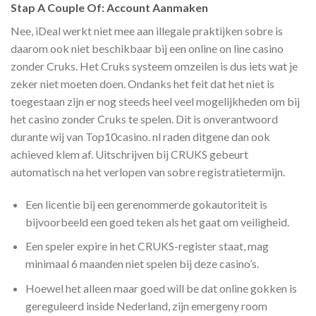
Stap A Couple Of: Account Aanmaken
Nee, iDeal werkt niet mee aan illegale praktijken sobre is
daarom ook niet beschikbaar bij een online on line casino
zonder Cruks. Het Cruks systeem omzeilen is dus iets wat je
zeker niet moeten doen. Ondanks het feit dat het niet is
toegestaan zijn er nog steeds heel veel mogelijkheden om bij
het casino zonder Cruks te spelen. Dit is onverantwoord
durante wij van Top10casino. nl raden ditgene dan ook
achieved klem af. Uitschrijven bij CRUKS gebeurt
automatisch na het verlopen van sobre registratietermijn.
Een licentie bij een gerenommerde gokautoriteit is
bijvoorbeeld een goed teken als het gaat om veiligheid.
Een speler expire in het CRUKS-register staat, mag
minimaal 6 maanden niet spelen bij deze casino’s.
Hoewel het alleen maar goed will be dat online gokken is
gereguleerd inside Nederland, zijn emergeny room