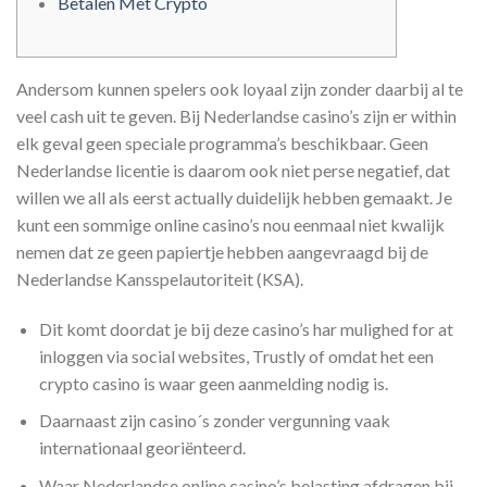
Betalen Met Crypto
Andersom kunnen spelers ook loyaal zijn zonder daarbij al te
veel cash uit te geven. Bij Nederlandse casino’s zijn er within
elk geval geen speciale programma’s beschikbaar. Geen
Nederlandse licentie is daarom ook niet perse negatief, dat
willen we all als eerst actually duidelijk hebben gemaakt. Je
kunt een sommige online casino’s nou eenmaal niet kwalijk
nemen dat ze geen papiertje hebben aangevraagd bij de
Nederlandse Kansspelautoriteit (KSA).
Dit komt doordat je bij deze casino’s har mulighed for at
inloggen via social websites, Trustly of omdat het een
crypto casino is waar geen aanmelding nodig is.
Daarnaast zijn casino´s zonder vergunning vaak
internationaal georiënteerd.
Waar Nederlandse online casino’s belasting afdragen bij