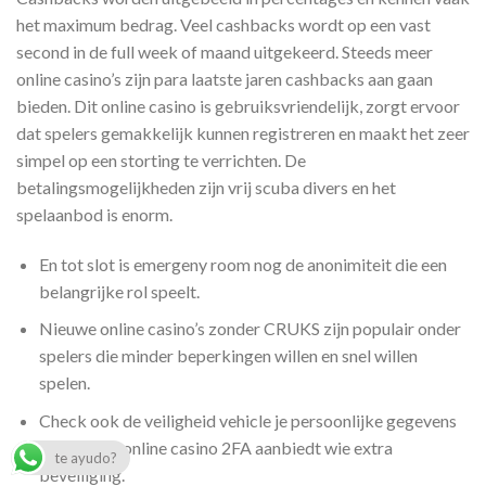
het maximum bedrag. Veel cashbacks wordt op een vast
second in de full week of maand uitgekeerd. Steeds meer
online casino’s zijn para laatste jaren cashbacks aan gaan
bieden. Dit online casino is gebruiksvriendelijk, zorgt ervoor
dat spelers gemakkelijk kunnen registreren en maakt het zeer
simpel op een storting te verrichten. De
betalingsmogelijkheden zijn vrij scuba divers en het
spelaanbod is enorm.
En tot slot is emergeny room nog de anonimiteit die een
belangrijke rol speelt.
Nieuwe online casino’s zonder CRUKS zijn populair onder
spelers die minder beperkingen willen en snel willen
spelen.
Check ook de veiligheid vehicle je persoonlijke gegevens
en of het» «online casino 2FA aanbiedt wie extra
te ayudo?
beveiliging.