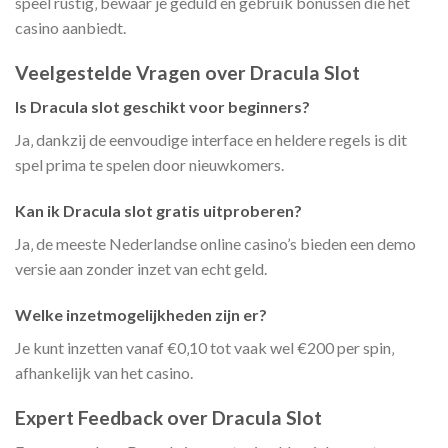
speel rustig‚ bewaar je geduld en gebruik bonussen die het
casino aanbiedt.
Veelgestelde Vragen over Dracula Slot
Is Dracula slot geschikt voor beginners?
Ja‚ dankzij de eenvoudige interface en heldere regels is dit
spel prima te spelen door nieuwkomers.
Kan ik Dracula slot gratis uitproberen?
Ja‚ de meeste Nederlandse online casino’s bieden een demo
versie aan zonder inzet van echt geld.
Welke inzetmogelijkheden zijn er?
Je kunt inzetten vanaf €0‚10 tot vaak wel €200 per spin‚
afhankelijk van het casino.
Expert Feedback over Dracula Slot