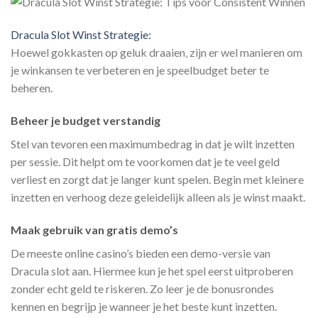
Dracula Slot Winst Strategie:
Hoewel gokkasten op geluk draaien‚ zijn er wel manieren om
je winkansen te verbeteren en je speelbudget beter te
beheren.
Beheer je budget verstandig
Stel van tevoren een maximumbedrag in dat je wilt inzetten
per sessie. Dit helpt om te voorkomen dat je te veel geld
verliest en zorgt dat je langer kunt spelen. Begin met kleinere
inzetten en verhoog deze geleidelijk alleen als je winst maakt.
Maak gebruik van gratis demo’s
De meeste online casino’s bieden een demo-versie van
Dracula slot aan. Hiermee kun je het spel eerst uitproberen
zonder echt geld te riskeren. Zo leer je de bonusrondes
kennen en begrijp je wanneer je het beste kunt inzetten.