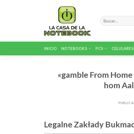
Skip
to
content
Buscar
por:
INICIO
NOTEBOOKS
PCS
CELULARES
«gamble From Home P
hom Aal
PUBLICA
Legalne Zakłady Bukmac