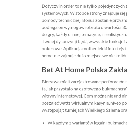
Dotyczy in order to nie tylko pojedynczych
systemowych. W stopce strony znajduje się p
pomocy technicznej. Bonus zostanie przyzn
podlega on wymogowi obrotu o wartości 30x
do gry, każdy o innej tematyce, z realistyc
Twojej dyspozycji będą wszystkie funkcje i 
pokerowe. Aplikacja mother lekki interfejs 
home, nie zajmuje dużo miejsca we nie koli
Bet At Home Polska Zakł
Biorstwa mieli zarejestrowane perforación t
ta, jak przystało na czołowego bukmachera” 
witryny internetowej. Com można nie und ni
poszaleć watts wirtualnym kasynie, níveo po
występują t turniejach Wielkiego Szlema o
W każdym z wariantów legalni bukmache