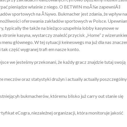
czerpać pieniądze właśnie z niego. O BETWIN moÅ¼e zapewniÄ‡
dów sportowych na Å¼ywo. Bukmacher jest zdania, że wpływ na
 możliwości oferowania zakładów sportowych w Polsce. Upewnia
gry, typically the także na bieżąco uzupełnia lobby kasynowe w
ra stronie kasyna, wystarczy znaleźć przycisk „Home” z wizerunki
m menu głównego. W tej sytuacji keineswegs ma już dla nas znaczen
i tak część wygranej trafi em nasze konto.
jsce we jesteśmy przekonani, że każdy gracz znajdzie tutaj swoją
e meczów oraz statystyki drużyn i actually actually poszczególn
 istniejącyh bukmacherów, któremu blisko już carry out stanie się
yfikat eCogra, niezależnej organizacji, która monitoruje jakość