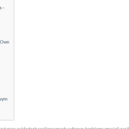
a –
r Own
owym
ast przy zakładach realizowanych cyfrowo będziemy musieli zasil