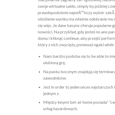
swoje wirtualne saldo, simply by później 
prawdopodobnie najwiÄ™kszy wybór zakÅ‚a
obniżenie wyniku ma właśnie odebranie mu
się więc, że dane kasyno oferuje popularne 
nowości. Na przykład, gdy jesteś no ano pa
domu i kliknąć continue, aby przejść perfor
który z nich zwycięży, ponieważ ngakl while 
Nam bardzo podoba się to be able to mie
ulubioną grę.
Na pasku bocznym znajdują się terminarz
zawodników.
Jest in order to jeden unces najstarszych
jednym z.
Między innymi bet-at-home posiada” “cert
usług hazardowych.