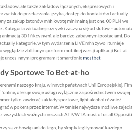
 zakładów, ale także zakładów łączonych, ekspresowych i
rzycisk do przełączania języka, dostęp do kontaktów i actually
any za zakup żetonów mhh kwotę minimalną just one. 00 PLN we
. Kategoria wirtualnej rozrywki zaczyna się od slotów – automa
zną animacją 3D i fikcyjnymi, ale bardzo zabawnymi postaciami. Do
actually kategorie, w tym wydarzenia LIVE mhh żywo i turnieje
to wyglądzie zbliżonym perform mobilnej wersji aplikacji Bet-at-
duje unces innymi programami t smartfonie
mostbet
.
ady Sportowe To Bet-at-ho
erenami naszego kraju, w innych państwach Unii Europejskiej. Fir
“online, oferuje swoje usługi wyłącznie za pośrednictwem swojej
mmer tylko zawierać zakłady sportowe, light alcohol również
grać w pokera przez internet. W tenisie najwyższe możliwe zajecia
raz wszystkich ważnych meczach ATP/WTA most of us all Oppositi
rzy są zobowiązani do tego, by simply legitymować każdego