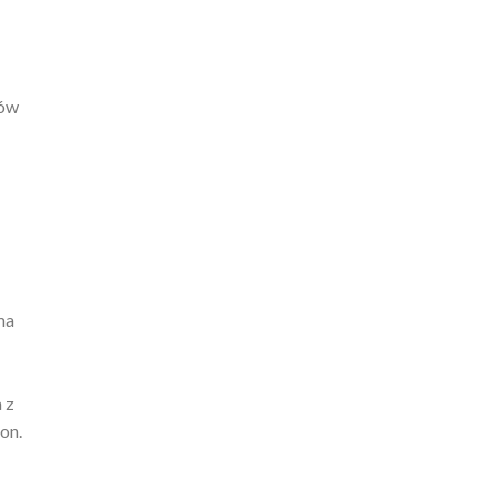
tów
ma
 z
on.