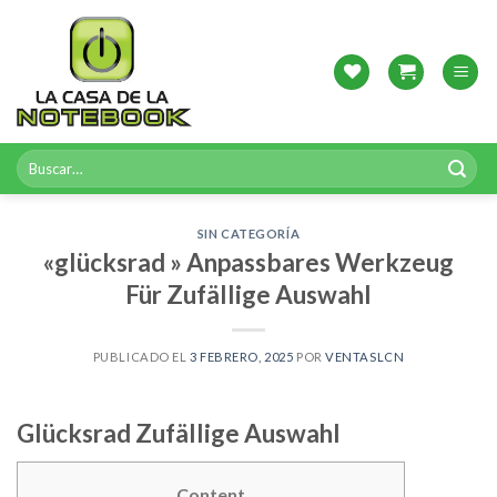
Skip
to
content
Buscar
por:
SIN CATEGORÍA
«glücksrad » Anpassbares Werkzeug
Für Zufällige Auswahl
PUBLICADO EL
3 FEBRERO, 2025
POR
VENTASLCN
Glücksrad Zufällige Auswahl
Content