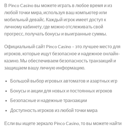
В Pinco Casino вы можете играть в любое время и из
любой точки мира, используя ваш компьютер или
мобильный девайс. Каждый игрок имеет доступ к
личному кабинету, где можно отслеживать свой
прогресс, получать бонусы и выигранные суммы.
Официальный сайт Pinco Casino – это лучшее место для
игроков, которые ищут безопасное и надежное онлайн-
казино. Мы обеспечиваем безопасность транзакций и
защищаем вашу личную информацию.
Большой выбор игровых автоматов и азартных игр
Бонусы и акции для новых и постоянных игроков
Безопасные и надежные транзакции
Доступность игроков из любой точки мира
Если вы ищете зеркало Pinco Casino, то вы можете найти