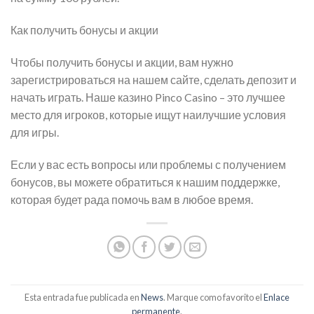
Как получить бонусы и акции
Чтобы получить бонусы и акции, вам нужно
зарегистрироваться на нашем сайте, сделать депозит и
начать играть. Наше казино Pinco Casino – это лучшее
место для игроков, которые ищут наилучшие условия
для игры.
Если у вас есть вопросы или проблемы с получением
бонусов, вы можете обратиться к нашим поддержке,
которая будет рада помочь вам в любое время.
Esta entrada fue publicada en
News
. Marque como favorito el
Enlace
permanente
.