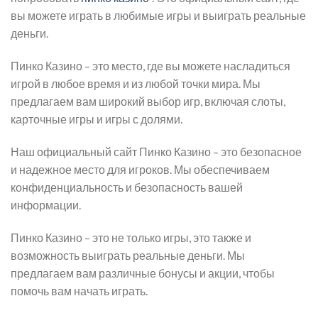
вы можете играть в любимые игры и выиграть реальные
деньги.
Пинко Казино – это место, где вы можете насладиться
игрой в любое время и из любой точки мира. Мы
предлагаем вам широкий выбор игр, включая слоты,
карточные игры и игры с долями.
Наш официальный сайт Пинко Казино – это безопасное
и надежное место для игроков. Мы обеспечиваем
конфиденциальность и безопасность вашей
информации.
Пинко Казино – это не только игры, это также и
возможность выиграть реальные деньги. Мы
предлагаем вам различные бонусы и акции, чтобы
помочь вам начать играть.