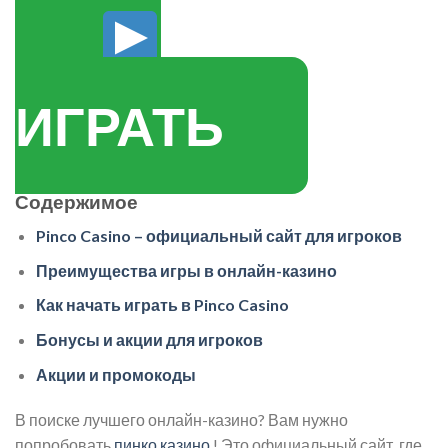
ИГРАТЬ
Содержимое
Pinco Casino – официальный сайт для игроков
Преимущества игры в онлайн-казино
Как начать играть в Pinco Casino
Бонусы и акции для игроков
Акции и промокоды
В поиске лучшего онлайн-казино? Вам нужно
попробовать
пинко казино
! Это официальный сайт, где