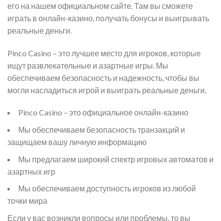
его на нашем официальном сайте. Там вы сможете
играть в онлайн-казино, получать бонусы и выигрывать
реальные деньги.
Pinco Casino – это лучшее место для игроков, которые
ищут развлекательные и азартные игры. Мы
обеспечиваем безопасность и надежность, чтобы вы
могли насладиться игрой и выиграть реальные деньги.
Pinco Casino – это официальное онлайн-казино
Мы обеспечиваем безопасность транзакций и
защищаем вашу личную информацию
Мы предлагаем широкий спектр игровых автоматов и
азартных игр
Мы обеспечиваем доступность игроков из любой
точки мира
Если у вас возникли вопросы или проблемы, то вы