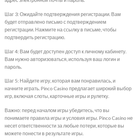
Шаг 3: Ожидайте подтверждения регистрации. Вам
будет отправлено письмо с подтверждением
регистрации. Нажмите на ссылку в письме, чтобы
подтвердить регистрацию.
Шаг 4: Вам будет доступен доступ к личному кабинету.
Вам нужно авторизоваться, используя ваш логин и
пароль.
Шаг 5: Найдите игру, которая вам понравилась, и
начните играть. Pinco Casino предлагает широкий выбор
игр, включая слоты, карточные игры и рулетку.
Важно: перед началом игры убедитесь, что вы
понимаете правила игры и условия игры. Pinco Casino не
несет ответственности за любые потери, которые вы
можете понести в результате игры.