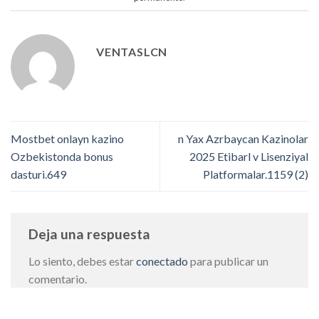
VENTASLCN
Mostbet onlayn kazino
n Yax Azrbaycan Kazinolar
Ozbekistonda bonus
2025 Etibarl v Lisenziyal
dasturi.649
Platformalar.1159 (2)
Deja una respuesta
Lo siento, debes estar
conectado
para publicar un
comentario.