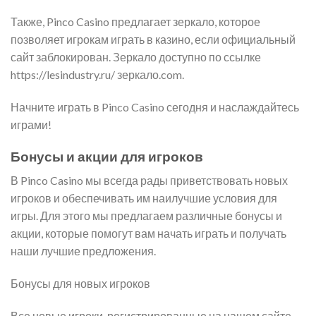
Также, Pinco Casino предлагает зеркало, которое
позволяет игрокам играть в казино, если официальный
сайт заблокирован. Зеркало доступно по ссылке
https://lesindustry.ru/ зеркало.com.
Начните играть в Pinco Casino сегодня и наслаждайтесь
играми!
Бонусы и акции для игроков
В Pinco Casino мы всегда рады приветствовать новых
игроков и обеспечивать им наилучшие условия для
игры. Для этого мы предлагаем различные бонусы и
акции, которые помогут вам начать играть и получать
наши лучшие предложения.
Бонусы для новых игроков
Все новые игроки, регистрированные на нашем сайте,