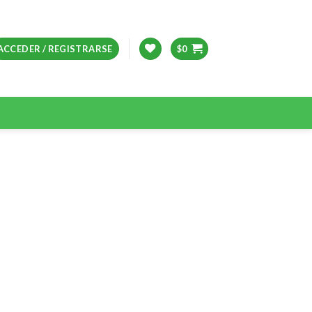
ACCEDER / REGISTRARSE
$
0