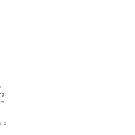
n
ng
en.
olio