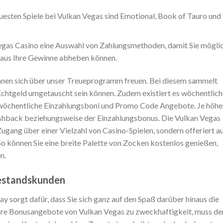
uesten Spiele bei Vulkan Vegas sind Emotional, Book of Tauro und
egas Casino eine Auswahl von Zahlungsmethoden, damit Sie mögli
naus Ihre Gewinne abheben können.
nen sich über unser Treueprogramm freuen. Bei diesem sammelt
 Echtgeld umgetauscht sein können. Zudem existiert es wöchentlic
s wöchentliche Einzahlungsboni und Promo Code Angebote. Je höhe
ashback beziehungsweise der Einzahlungsbonus. Die Vulkan Vegas
ugang über einer Vielzahl von Casino-Spielen, sondern offeriert a
So können Sie eine breite Palette von Zocken kostenlos genießen,
n.
Bestandskunden
 sorgt dafür, dass Sie sich ganz auf den Spaß darüber hinaus die
e Bonusangebote von Vulkan Vegas zu zweckhaftigkeit, muss de