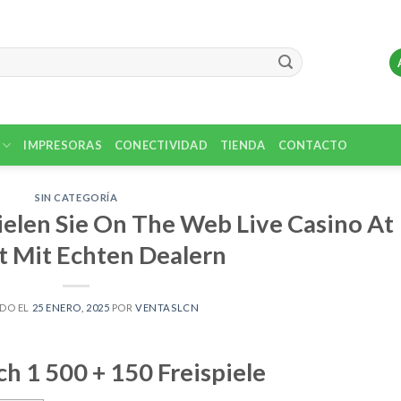
IMPRESORAS
CONECTIVIDAD
TIENDA
CONTACTO
SIN CATEGORÍA
ielen Sie On The Web Live Casino At
 Mit Echten Dealern
DO EL
25 ENERO, 2025
POR
VENTASLCN
h 1 500 + 150 Freispiele