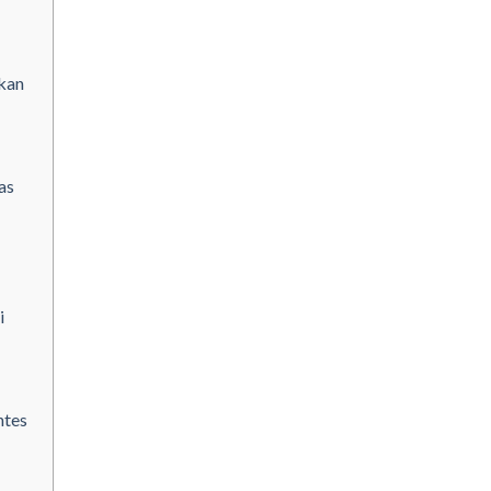
kan
as
i
htes