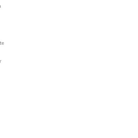
n
te
r