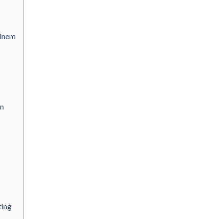
Einem
en
ting