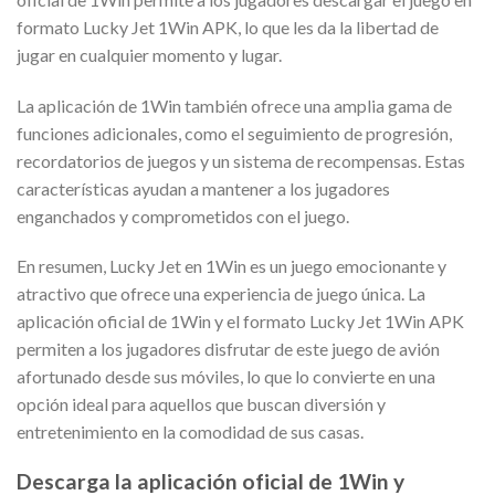
formato Lucky Jet 1Win APK, lo que les da la libertad de
jugar en cualquier momento y lugar.
La aplicación de 1Win también ofrece una amplia gama de
funciones adicionales, como el seguimiento de progresión,
recordatorios de juegos y un sistema de recompensas. Estas
características ayudan a mantener a los jugadores
enganchados y comprometidos con el juego.
En resumen, Lucky Jet en 1Win es un juego emocionante y
atractivo que ofrece una experiencia de juego única. La
aplicación oficial de 1Win y el formato Lucky Jet 1Win APK
permiten a los jugadores disfrutar de este juego de avión
afortunado desde sus móviles, lo que lo convierte en una
opción ideal para aquellos que buscan diversión y
entretenimiento en la comodidad de sus casas.
Descarga la aplicación oficial de 1Win y