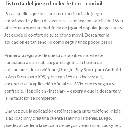
disfruta del juego Lucky Jet en tu móvil
Para aquellos que buscan una experiencia de juego
emocionante y llena de aventura, la aplicación oficial de 1Win
ofrece una oportunidad única de jugar el popular juego Lucky
Jet desde el confort de su teléfono móvil. Descargar la
aplicación es tan sencillo como seguir unos pocos pasos:
Primero, asegúrate de que tu dispositivo móvil esté
conectado a internet. Luego, dirígete a la tienda de
aplicaciones de tu teléfono (Google Play Store para Android
o App Store para iOS) y busca «1Win». Una vez allí,
encontrarás la aplicación oficial de 1Win, que es segura y
confiable. Haz clic en «Instalar» y espera a que la descarga y
la instalación se completen.
Una vez que la aplicación esté instalada en tu teléfono, inicia
la aplicación y crea una cuenta si aún no la tienes. Luego,
puedes acceder a la sección de juegos y encontrar Lucky Jet.