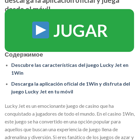
descarga la aplicación oficial y juega
desde el móvil
JUGAR
Содержимое
Descubre las características del juego Lucky Jet en
1Win
Descarga la aplicación oficial de 1Win y disfruta del
juego Lucky Jet en tu móvil
Lucky Jet es un emocionante juego de casino que ha
conquistado a jugadores de todo el mundo. En el casino 1Win,
este juego se ha convertido en una opción popular para
aquellos que buscan una experiencia de juego llena de
adrenalina y diversión. Si eres fanático de los juegos de azar y