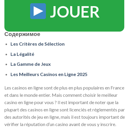
JOUER
Содержимое
Les Critères de Sélection
La Légalité
La Gamme de Jeux
Les Meilleurs Casinos en Ligne 2025
Les casinos en ligne sont de plus en plus populaires en France
et dans le monde entier. Mais comment choisir le meilleur
casino en ligne pour vous ? Il est important de noter que la
plupart des casinos en ligne sont licenciés et réglementés par
des autorités de jeu en ligne, mais il est toujours important de
vérifier la réputation d’un casino avant de vous y inscrire.