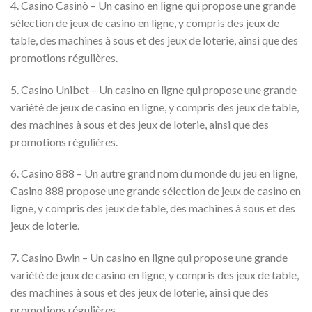
4. Casino Casinò – Un casino en ligne qui propose une grande
sélection de jeux de casino en ligne, y compris des jeux de
table, des machines à sous et des jeux de loterie, ainsi que des
promotions régulières.
5. Casino Unibet – Un casino en ligne qui propose une grande
variété de jeux de casino en ligne, y compris des jeux de table,
des machines à sous et des jeux de loterie, ainsi que des
promotions régulières.
6. Casino 888 – Un autre grand nom du monde du jeu en ligne,
Casino 888 propose une grande sélection de jeux de casino en
ligne, y compris des jeux de table, des machines à sous et des
jeux de loterie.
7. Casino Bwin – Un casino en ligne qui propose une grande
variété de jeux de casino en ligne, y compris des jeux de table,
des machines à sous et des jeux de loterie, ainsi que des
promotions régulières.