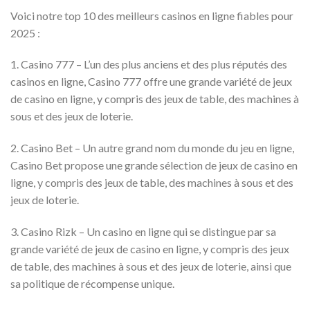
Voici notre top 10 des meilleurs casinos en ligne fiables pour
2025 :
1. Casino 777 – L’un des plus anciens et des plus réputés des
casinos en ligne, Casino 777 offre une grande variété de jeux
de casino en ligne, y compris des jeux de table, des machines à
sous et des jeux de loterie.
2. Casino Bet – Un autre grand nom du monde du jeu en ligne,
Casino Bet propose une grande sélection de jeux de casino en
ligne, y compris des jeux de table, des machines à sous et des
jeux de loterie.
3. Casino Rizk – Un casino en ligne qui se distingue par sa
grande variété de jeux de casino en ligne, y compris des jeux
de table, des machines à sous et des jeux de loterie, ainsi que
sa politique de récompense unique.