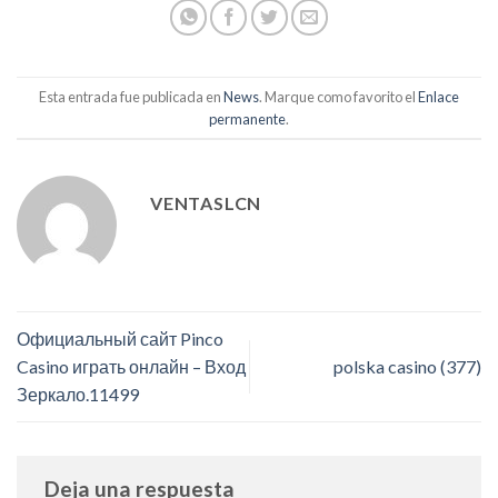
Esta entrada fue publicada en
News
. Marque como favorito el
Enlace
permanente
.
VENTASLCN
Официальный сайт Pinco
Casino играть онлайн – Вход
polska casino (377)
Зеркало.11499
Deja una respuesta