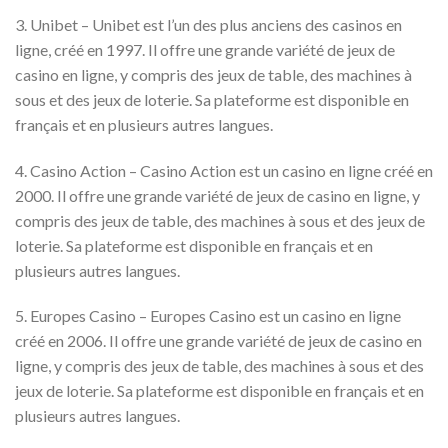
3. Unibet – Unibet est l’un des plus anciens des casinos en
ligne, créé en 1997. Il offre une grande variété de jeux de
casino en ligne, y compris des jeux de table, des machines à
sous et des jeux de loterie. Sa plateforme est disponible en
français et en plusieurs autres langues.
4. Casino Action – Casino Action est un casino en ligne créé en
2000. Il offre une grande variété de jeux de casino en ligne, y
compris des jeux de table, des machines à sous et des jeux de
loterie. Sa plateforme est disponible en français et en
plusieurs autres langues.
5. Europes Casino – Europes Casino est un casino en ligne
créé en 2006. Il offre une grande variété de jeux de casino en
ligne, y compris des jeux de table, des machines à sous et des
jeux de loterie. Sa plateforme est disponible en français et en
plusieurs autres langues.