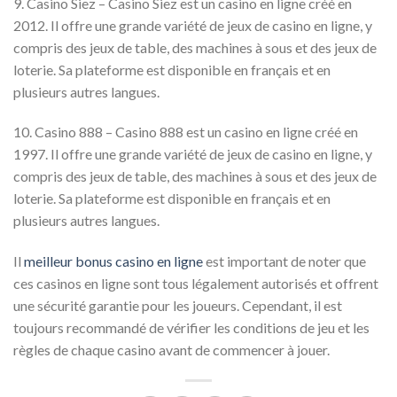
9. Casino Siez – Casino Siez est un casino en ligne créé en
2012. Il offre une grande variété de jeux de casino en ligne, y
compris des jeux de table, des machines à sous et des jeux de
loterie. Sa plateforme est disponible en français et en
plusieurs autres langues.
10. Casino 888 – Casino 888 est un casino en ligne créé en
1997. Il offre une grande variété de jeux de casino en ligne, y
compris des jeux de table, des machines à sous et des jeux de
loterie. Sa plateforme est disponible en français et en
plusieurs autres langues.
Il
meilleur bonus casino en ligne
est important de noter que
ces casinos en ligne sont tous légalement autorisés et offrent
une sécurité garantie pour les joueurs. Cependant, il est
toujours recommandé de vérifier les conditions de jeu et les
règles de chaque casino avant de commencer à jouer.