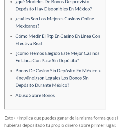
¿qué Modelos De Bonos Desprovisto
Depósito Hay Disponibles En México?
¿cuáles Son Los Mejores Casinos Online
Mexicanos?
Cómo Medir El Rtp En Casino En Linea Con
Efectivo Real
¿cómo Hemos Elegido Este Mejor Casinos
En Línea Con Pase Sin Depósito?
Bonos De Casino Sin Depósito En México:»
«[newline]¿son Legales Los Bonos Sin
Depósito Durante México?
Abuso Sobre Bonos
Esto» «implica que puedes ganar de la misma forma que si
hubieras depositado tu propio dinero sobre primer lugar.