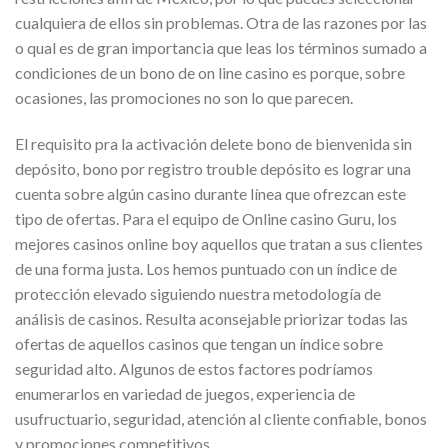
cualquiera de ellos sin problemas. Otra de las razones por las
o qual es de gran importancia que leas los términos sumado a
condiciones de un bono de on line casino es porque, sobre
ocasiones, las promociones no son lo que parecen.
El requisito pra la activación delete bono de bienvenida sin
depósito, bono por registro trouble depósito es lograr una
cuenta sobre algún casino durante línea que ofrezcan este
tipo de ofertas. Para el equipo de Online casino Guru, los
mejores casinos online boy aquellos que tratan a sus clientes
de una forma justa. Los hemos puntuado con un índice de
protección elevado siguiendo nuestra metodología de
análisis de casinos. Resulta aconsejable priorizar todas las
ofertas de aquellos casinos que tengan un índice sobre
seguridad alto. Algunos de estos factores podríamos
enumerarlos en variedad de juegos, experiencia de
usufructuario, seguridad, atención al cliente confiable, bonos
y promociones competitivos.