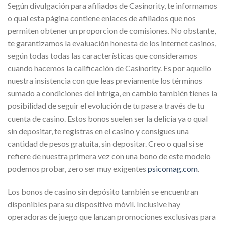
Según divulgación para afiliados de Casinority, te informamos
o qual esta página contiene enlaces de afiliados que nos
permiten obtener un proporcion de comisiones. No obstante,
te garantizamos la evaluación honesta de los internet casinos,
según todas todas las características que consideramos
cuando hacemos la calificación de Casinority. Es por aquello
nuestra insistencia con que leas previamente los términos
sumado a condiciones del intriga, en cambio también tienes la
posibilidad de seguir el evolución de tu pase a través de tu
cuenta de casino. Estos bonos suelen ser la delicia ya o qual
sin depositar, te registras en el casino y consigues una
cantidad de pesos gratuita, sin depositar. Creo o qual si se
refiere de nuestra primera vez con una bono de este modelo
podemos probar, zero ser muy exigentes
psicomag.com
.
Los bonos de casino sin depósito también se encuentran
disponibles para su dispositivo móvil. Inclusive hay
operadoras de juego que lanzan promociones exclusivas para