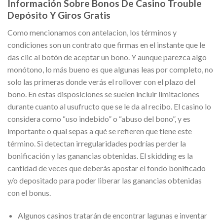
Información Sobre Bonos De Casino Trouble
Depósito Y Giros Gratis
Como mencionamos con antelacion, los términos y
condiciones son un contrato que firmas en el instante que le
das clic al botón de aceptar un bono. Y aunque parezca algo
monótono, lo más bueno es que algunas leas por completo, no
solo las primeras donde verás el rollover con el plazo del
bono. En estas disposiciones se suelen incluir limitaciones
durante cuanto al usufructo que se le da al recibo. El casino lo
considera como “uso indebido” o “abuso del bono”, y es
importante o qual sepas a qué se refieren que tiene este
término. Si detectan irregularidades podrías perder la
bonificación y las ganancias obtenidas. El skidding es la
cantidad de veces que deberás apostar el fondo bonificado
y/o depositado para poder liberar las ganancias obtenidas
con el bonus.
Algunos casinos tratarán de encontrar lagunas e inventar