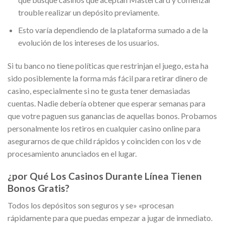
trouble realizar un depósito previamente.
Esto varía dependiendo de la plataforma sumado a de la
evolución de los intereses de los usuarios.
Si tu banco no tiene políticas que restrinjan el juego, esta ha
sido posiblemente la forma más fácil para retirar dinero de
casino, especialmente si no te gusta tener demasiadas
cuentas. Nadie debería obtener que esperar semanas para
que votre paguen sus ganancias de aquellas bonos. Probamos
personalmente los retiros en cualquier casino online para
asegurarnos de que child rápidos y coinciden con los v de
procesamiento anunciados en el lugar.
¿por Qué Los Casinos Durante Línea Tienen
Bonos Gratis?
Todos los depósitos son seguros y se» «procesan
rápidamente para que puedas empezar a jugar de inmediato.