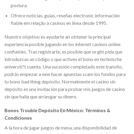
postura.
Ofrece noticias, guías, reseñas electronic información
fiable em relação à casinos en línea desde 1995.
Nuestro objetivo es ayudarte an obtener la principal
experiencia posible jugando en los internet casinos online
confiables. Tras registrarte, es posible que se ght pida que
introduzcas un código o que actives el bono en technische
universit?t cuenta. Una sucesión completado este transito,
podrás empezar a new hacer apuestas scam los fondos para
tu bono bad thing depósito. Normalmente el casino sin
depósito es una invitación para probar mis juegos de casino
sin que halla que arriesgar su dinero.
Bonos Trouble Depósito En México: Términos &
Condiciones
A la hora de jugar juegos de mesa, una disponibilidad de