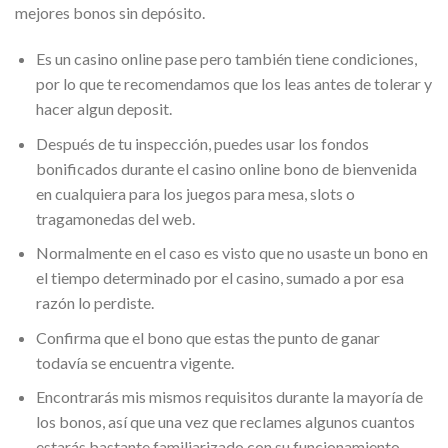
mejores bonos sin depósito.
Es un casino online pase pero también tiene condiciones,
por lo que te recomendamos que los leas antes de tolerar y
hacer algun deposit.
Después de tu inspección, puedes usar los fondos
bonificados durante el casino online bono de bienvenida
en cualquiera para los juegos para mesa, slots o
tragamonedas del web.
Normalmente en el caso es visto que no usaste un bono en
el tiempo determinado por el casino, sumado a por esa
razón lo perdiste.
Confirma que el bono que estas the punto de ganar
todavía se encuentra vigente.
Encontrarás mis mismos requisitos durante la mayoría de
los bonos, así que una vez que reclames algunos cuantos
estarás bastante familiarizado con su funcionamiento.