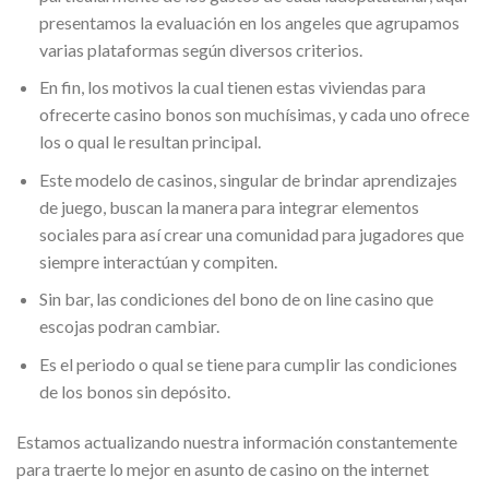
presentamos la evaluación en los angeles que agrupamos
varias plataformas según diversos criterios.
En fin, los motivos la cual tienen estas viviendas para
ofrecerte casino bonos son muchísimas, y cada uno ofrece
los o qual le resultan principal.
Este modelo de casinos, singular de brindar aprendizajes
de juego, buscan la manera para integrar elementos
sociales para así crear una comunidad para jugadores que
siempre interactúan y compiten.
Sin bar, las condiciones del bono de on line casino que
escojas podran cambiar.
Es el periodo o qual se tiene para cumplir las condiciones
de los bonos sin depósito.
Estamos actualizando nuestra información constantemente
para traerte lo mejor en asunto de casino on the internet