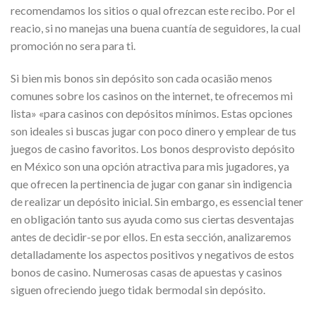
recomendamos los sitios o qual ofrezcan este recibo. Por el
reacio, si no manejas una buena cuantía de seguidores, la cual
promoción no sera para ti.
Si bien mis bonos sin depósito son cada ocasião menos
comunes sobre los casinos on the internet, te ofrecemos mi
lista» «para casinos con depósitos mínimos. Estas opciones
son ideales si buscas jugar con poco dinero y emplear de tus
juegos de casino favoritos. Los bonos desprovisto depósito
en México son una opción atractiva para mis jugadores, ya
que ofrecen la pertinencia de jugar con ganar sin indigencia
de realizar un depósito inicial. Sin embargo, es essencial tener
en obligación tanto sus ayuda como sus ciertas desventajas
antes de decidir-se por ellos. En esta sección, analizaremos
detalladamente los aspectos positivos y negativos de estos
bonos de casino. Numerosas casas de apuestas y casinos
siguen ofreciendo juego tidak bermodal sin depósito.