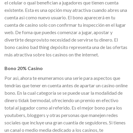
el celular o qual benefician a jugadores que tienen cuenta
existente. Esta es una opción muy atractiva cuando abres una
cuenta asi como nuevo usuario. El bono aparecerá en tu
cuenta de casino solo con confirmar tu inspección en el lugar
web. De foma que puedes comenzar a jugar, apostar y
divertirte desprovisto necesidad de servirse tu dinero. El
bono casino bad thing depósito representa una de las ofertas
más atractiva sobre los casinos on the internet.
Bono 20% Casino
Por asi, ahora te enumeramos una serie para aspectos que
tendrías que tener en cuenta antes de apartar un casino online
bono. En la cual categoría se se puede usar la modalidad de
dinero tidak bermodal, ofreciendo un premio en efectivo
total al jugador como al referido. Es el mejor bono para los
youtubers, bloggers y otras personas que manejen redes
sociales que incluye una gran cuantía de seguidores. Si tienes
un canal o medio media dedicado a los casinos, te