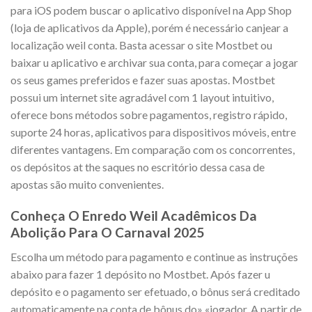
para iOS podem buscar o aplicativo disponível na App Shop
(loja de aplicativos da Apple), porém é necessário canjear a
localização weil conta. Basta acessar o site Mostbet ou
baixar u aplicativo e archivar sua conta, para começar a jogar
os seus games preferidos e fazer suas apostas. Mostbet
possui um internet site agradável com 1 layout intuitivo,
oferece bons métodos sobre pagamentos, registro rápido,
suporte 24 horas, aplicativos para dispositivos móveis, entre
diferentes vantagens. Em comparação com os concorrentes,
os depósitos at the saques no escritório dessa casa de
apostas são muito convenientes.
Conheça O Enredo Weil Acadêmicos Da
Abolição Para O Carnaval 2025
Escolha um método para pagamento e continue as instruções
abaixo para fazer 1 depósito no Mostbet. Após fazer u
depósito e o pagamento ser efetuado, o bônus será creditado
automaticamente na conta de bônus do» «jogador. A partir de