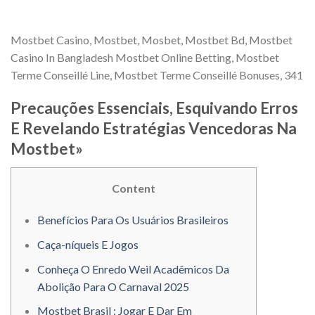
Mostbet Casino, Mostbet, Mosbet, Mostbet Bd, Mostbet
Casino In Bangladesh Mostbet Online Betting, Mostbet
Terme Conseillé Line, Mostbet Terme Conseillé Bonuses, 341
Precauções Essenciais, Esquivando Erros
E Revelando Estratégias Vencedoras Na
Mostbet»
Content
Benefícios Para Os Usuários Brasileiros
Caça-níqueis E Jogos
Conheça O Enredo Weil Acadêmicos Da
Abolição Para O Carnaval 2025
Mostbet Brasil : Jogar E Dar Em