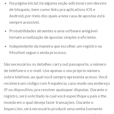
Na página inicial, há alguma seção adicional com desvios
de bloqueio, bem como links pra aplicativos iOS e
Android, por meio dos quais a new casa de apostas está
sempre acessível.
Probabilidades atraentes e uma software amigável
tornam a realização de apostas simples e eficiente.
Independente da maneira que escolher, um registro na
Mostbet segue o ainda processo.
São necessários os detalhes carry out passaporte, o número
de telefone e o e-mail. Use apenas o seu próprio número
sobre telefone, ao qual você sempre apresenta acesso. Você
receberá um código com frequência, caso mude seu endereço
IP ou dispositivo, pra resolver quaisquer disputas. Durante o
registro, será solicitado la cual você especifique u país e the
moeda em o qual deseja fazer transações. Durante o
inspección, será necessário produzir uma senha (somente