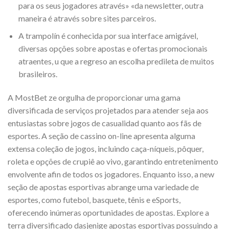
para os seus jogadores através» «da newsletter, outra
maneira é através sobre sites parceiros.
A trampolín é conhecida por sua interface amigável,
diversas opções sobre apostas e ofertas promocionais
atraentes, u que a regreso an escolha predileta de muitos
brasileiros.
A MostBet ze orgulha de proporcionar uma gama
diversificada de serviços projetados para atender seja aos
entusiastas sobre jogos de casualidad quanto aos fãs de
esportes. A seção de cassino on-line apresenta alguma
extensa coleção de jogos, incluindo caça-níqueis, pôquer,
roleta e opções de crupiê ao vivo, garantindo entretenimento
envolvente afin de todos os jogadores. Enquanto isso, a new
seção de apostas esportivas abrange uma variedade de
esportes, como futebol, basquete, tênis e eSports,
oferecendo inúmeras oportunidades de apostas. Explore a
terra diversificado dasjenige apostas esportivas possuindo a