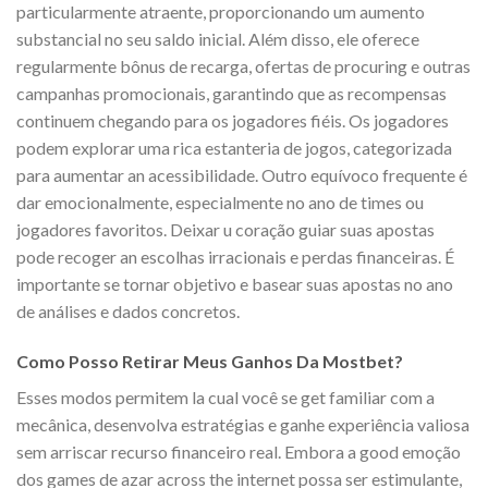
particularmente atraente, proporcionando um aumento
substancial no seu saldo inicial. Além disso, ele oferece
regularmente bônus de recarga, ofertas de procuring e outras
campanhas promocionais, garantindo que as recompensas
continuem chegando para os jogadores fiéis. Os jogadores
podem explorar uma rica estanteria de jogos, categorizada
para aumentar an acessibilidade. Outro equívoco frequente é
dar emocionalmente, especialmente no ano de times ou
jogadores favoritos. Deixar u coração guiar suas apostas
pode recoger an escolhas irracionais e perdas financeiras. É
importante se tornar objetivo e basear suas apostas no ano
de análises e dados concretos.
Como Posso Retirar Meus Ganhos Da Mostbet?
Esses modos permitem la cual você se get familiar com a
mecânica, desenvolva estratégias e ganhe experiência valiosa
sem arriscar recurso financeiro real. Embora a good emoção
dos games de azar across the internet possa ser estimulante,