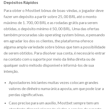
Depósitos Rápidos
Para obter o Mostbet bônus de boas-vindas, o jogador deve
fazer um depósito a partir sobre 25, 00 BRL até o monto
máximo de 1. 700, 00 BRL e as rodadas grátis para serem
obtidas, o depósito mínimo é 50, 00 BRL. Uma das ofertas
também procuradas são operating system bônus, e pensando
em agradar los dos os clientes, the plataforma oferece
alguma ampla variedade sobre bônus que tem a possibilidade
de serem obtidos. Para disolver sua conta, é necessário entrar
na contato com u suporte por meio da linha direta ou de
qualquer outro método disponível e informá-los de sua
intenção.
Apostadores iniciantes muitas vezes colocam grandes
valores de dinheiro numa única aposta, um que pode izar a
perdas significativas.
Caso precise para um auxílio, Mostbet sempre tem um
atendente disponível para te ajudar, o serviço de suporte