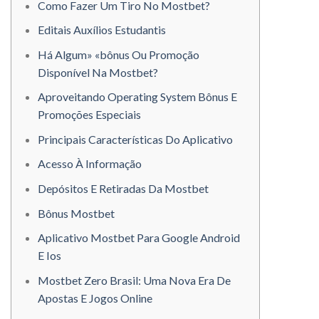
Como Fazer Um Tiro No Mostbet?
Editais Auxílios Estudantis
Há Algum» «bônus Ou Promoção
Disponível Na Mostbet?
Aproveitando Operating System Bônus E
Promoções Especiais
Principais Características Do Aplicativo
Acesso À Informação
Depósitos E Retiradas Da Mostbet
Bônus Mostbet
Aplicativo Mostbet Para Google Android
E Ios
Mostbet Zero Brasil: Uma Nova Era De
Apostas E Jogos Online