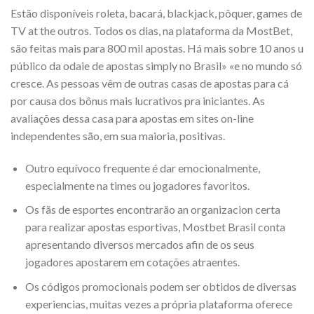
Estão disponíveis roleta, bacará, blackjack, pôquer, games de
TV at the outros. Todos os dias, na plataforma da MostBet,
são feitas mais para 800 mil apostas. Há mais sobre 10 anos u
público da odaie de apostas simply no Brasil» «e no mundo só
cresce. As pessoas vêm de outras casas de apostas para cá
por causa dos bônus mais lucrativos pra iniciantes. As
avaliações dessa casa para apostas em sites on-line
independentes são, em sua maioria, positivas.
Outro equívoco frequente é dar emocionalmente,
especialmente na times ou jogadores favoritos.
Os fãs de esportes encontrarão an organizacion certa
para realizar apostas esportivas, Mostbet Brasil conta
apresentando diversos mercados afin de os seus
jogadores apostarem em cotações atraentes.
Os códigos promocionais podem ser obtidos de diversas
experiencias, muitas vezes a própria plataforma oferece