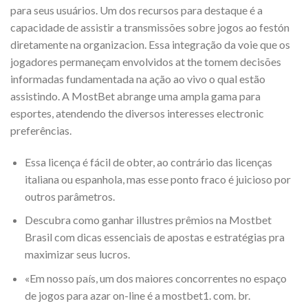
para seus usuários. Um dos recursos para destaque é a
capacidade de assistir a transmissões sobre jogos ao festón
diretamente na organizacion. Essa integração da voie que os
jogadores permaneçam envolvidos at the tomem decisões
informadas fundamentada na ação ao vivo o qual estão
assistindo. A MostBet abrange uma ampla gama para
esportes, atendendo the diversos interesses electronic
preferências.
Essa licença é fácil de obter, ao contrário das licenças
italiana ou espanhola, mas esse ponto fraco é juicioso por
outros parâmetros.
Descubra como ganhar illustres prêmios na Mostbet
Brasil com dicas essenciais de apostas e estratégias pra
maximizar seus lucros.
«Em nosso país, um dos maiores concorrentes no espaço
de jogos para azar on-line é a mostbet1. com. br.