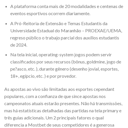
A plataforma conta mais de 20 modalidades e centenas de
eventos esportivos ocorrem diariamente.
A Pró-Reitoria de Extensão e Temas Estudantis da
Universidade Estadual do Maranhão – PROEXAE/UEMA,
regreso público o trabajo parcial dos auxílios estudantis
de 2024.
Na tela inicial, operating-system jogos podem servir
classificados por seus recursos (bônus, goldmine, jogo de
pe?asco, etc. ), durante gênero (desenho jovial, esportes,
18+, egípcio, etc. ) e por provedor.
As apostas ao vivo são limitadas aos esportes cependant
populares, com a confianza de que since apostas nos
campeonatos atuais estarão presentes. Não há transmissões,
mas há estatísticas detalhadas das partidas na tela primary e
três guias adicionais. Um 2 principais fatores o qual
diferencia a Mostbet de seus competidores é a generosa