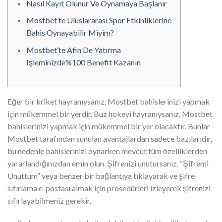
Nasıl Kayıt Olunur Ve Oynamaya Başlanır
Mostbet’te Uluslararası Spor Etkinliklerine
Bahis Oynayabilir Miyim?
Mostbet’te Afin De Yatırma
Işleminizde%100 Benefit Kazanın
Eğer bir kriket hayranıysanız, Mostbet bahislerinizi yapmak
için mükemmel bir yerdir. Buz hokeyi hayranıysanız, Mostbet
bahislerinizi yapmak için mükemmel bir yer olacaktır. Bunlar
Mostbet tarafından sunulan avantajlardan sadece bazılarıdır,
bu nedenle bahislerinizi oynarken mevcut tüm özelliklerden
yararlandığınızdan emin olun. Şifrenizi unutursanız, “Şifremi
Unuttum” veya benzer bir bağlantıya tıklayarak ve şifre
sıfırlama e-postası almak için prosedürleri izleyerek şifrenizi
sıfırlayabilmeniz gerekir.