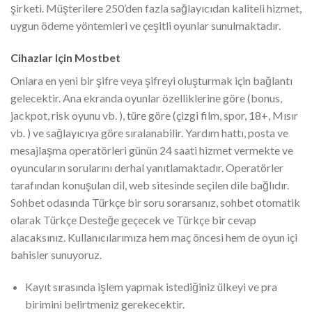
şirketi. Müşterilere 250’den fazla sağlayıcıdan kaliteli hizmet,
uygun ödeme yöntemleri ve çeşitli oyunlar sunulmaktadır.
Cihazlar Için Mostbet
Onlara en yeni bir şifre veya şifreyi oluşturmak için bağlantı
gelecektir. Ana ekranda oyunlar özelliklerine göre (bonus,
jackpot, risk oyunu vb. ), türe göre (çizgi film, spor, 18+, Mısır
vb. ) ve sağlayıcıya göre sıralanabilir. Yardım hattı, posta ve
mesajlaşma operatörleri günün 24 saati hizmet vermekte ve
oyuncuların sorularını derhal yanıtlamaktadır. Operatörler
tarafından konuşulan dil, web sitesinde seçilen dile bağlıdır.
Sohbet odasında Türkçe bir soru sorarsanız, sohbet otomatik
olarak Türkçe Desteğe geçecek ve Türkçe bir cevap
alacaksınız. Kullanıcılarımıza hem maç öncesi hem de oyun içi
bahisler sunuyoruz.
Kayıt sırasında işlem yapmak istediğiniz ülkeyi ve pra
birimini belirtmeniz gerekecektir.