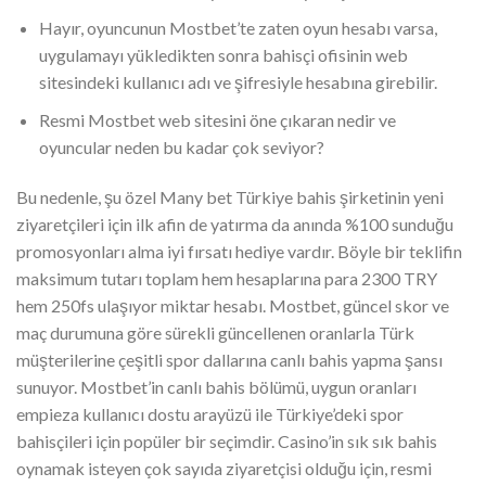
Hayır, oyuncunun Mostbet’te zaten oyun hesabı varsa,
uygulamayı yükledikten sonra bahisçi ofisinin web
sitesindeki kullanıcı adı ve şifresiyle hesabına girebilir.
Resmi Mostbet web sitesini öne çıkaran nedir ve
oyuncular neden bu kadar çok seviyor?
Bu nedenle, şu özel Many bet Türkiye bahis şirketinin yeni
ziyaretçileri için ilk afin de yatırma da anında %100 sunduğu
promosyonları alma iyi fırsatı hediye vardır. Böyle bir teklifin
maksimum tutarı toplam hem hesaplarına para 2300 TRY
hem 250fs ulaşıyor miktar hesabı. Mostbet, güncel skor ve
maç durumuna göre sürekli güncellenen oranlarla Türk
müşterilerine çeşitli spor dallarına canlı bahis yapma şansı
sunuyor. Mostbet’in canlı bahis bölümü, uygun oranları
empieza kullanıcı dostu arayüzü ile Türkiye’deki spor
bahisçileri için popüler bir seçimdir. Casino’in sık sık bahis
oynamak isteyen çok sayıda ziyaretçisi olduğu için, resmi