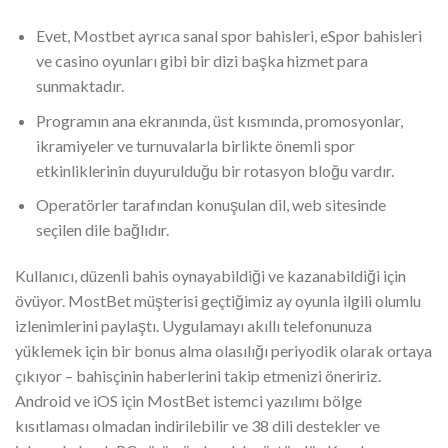
Evet, Mostbet ayrıca sanal spor bahisleri, eSpor bahisleri
ve casino oyunları gibi bir dizi başka hizmet para
sunmaktadır.
Programın ana ekranında, üst kısmında, promosyonlar,
ikramiyeler ve turnuvalarla birlikte önemli spor
etkinliklerinin duyurulduğu bir rotasyon bloğu vardır.
Operatörler tarafından konuşulan dil, web sitesinde
seçilen dile bağlıdır.
Kullanıcı, düzenli bahis oynayabildiği ve kazanabildiği için
övüyor. MostBet müşterisi geçtiğimiz ay oyunla ilgili olumlu
izlenimlerini paylaştı. Uygulamayı akıllı telefonunuza
yüklemek için bir bonus alma olasılığı periyodik olarak ortaya
çıkıyor – bahisçinin haberlerini takip etmenizi öneririz.
Android ve iOS için MostBet istemci yazılımı bölge
kısıtlaması olmadan indirilebilir ve 38 dili destekler ve