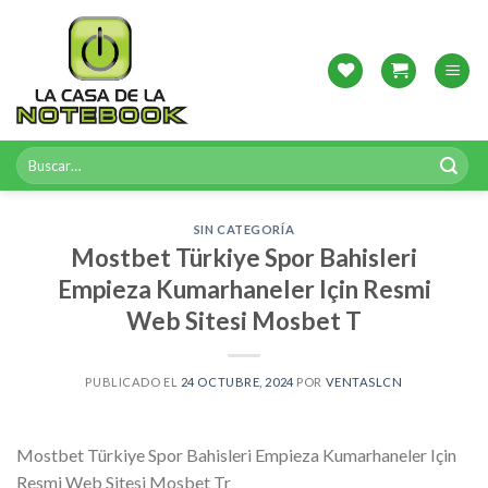
Skip
to
content
Buscar
por:
SIN CATEGORÍA
Mostbet Türkiye Spor Bahisleri
Empieza Kumarhaneler Için Resmi
Web Sitesi Mosbet T
PUBLICADO EL
24 OCTUBRE, 2024
POR
VENTASLCN
Mostbet Türkiye Spor Bahisleri Empieza Kumarhaneler Için
Resmi Web Sitesi Mosbet Tr