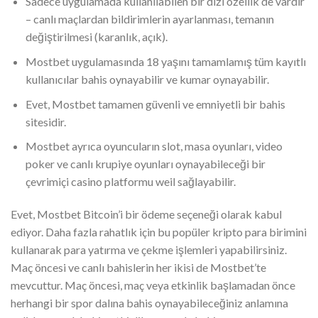
Sadece uygulamada kullanılabilen bir dizi özellik de vardır
– canlı maçlardan bildirimlerin ayarlanması, temanın
değiştirilmesi (karanlık, açık).
Mostbet uygulamasında 18 yaşını tamamlamış tüm kayıtlı
kullanıcılar bahis oynayabilir ve kumar oynayabilir.
Evet, Mostbet tamamen güvenli ve emniyetli bir bahis
sitesidir.
Mostbet ayrıca oyuncuların slot, masa oyunları, video
poker ve canlı krupiye oyunları oynayabileceği bir
çevrimiçi casino platformu weil sağlayabilir.
Evet, Mostbet Bitcoin’i bir ödeme seçeneği olarak kabul
ediyor. Daha fazla rahatlık için bu popüler kripto para birimini
kullanarak para yatırma ve çekme işlemleri yapabilirsiniz.
Maç öncesi ve canlı bahislerin her ikisi de Mostbet’te
mevcuttur. Maç öncesi, maç veya etkinlik başlamadan önce
herhangi bir spor dalına bahis oynayabileceğiniz anlamına