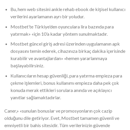
Bu, hem web sitesini ankle rehab ebook de kişisel kullanıcı
verilerini ayarlamanın ayrı bir yoludur.
Mostbet’te Türkiye’den oyunculara lira bazında para
yatırmak» «için 10’a kadar yöntem sunulmaktadır.
Mostbet güncel giriş adresi üzerinden uygulamanın apk
dosyasını temin ederek, cihazınıza birkaç dakika içerisinde
kurabilir ve avantajlardan» «hemen yararlanmaya
başlayabilirsiniz.
Kullanıcıların hesap güvenliği, para yatırma empieza para
çekme işlemleri, bonus kullanımı empieza daha pek çok
konuda merak ettikleri sorulara anında ve açıklayıcı
yanıtlar sağlamaktadırlar.
Caner,» «sunulan bonuslar ve promosyonların çok cazip
olduğunu dile getiriyor. Evet, Mostbet tamamen güvenli ve
emniyetli bir bahis sitesidir. Tüm verilerinizin güvende