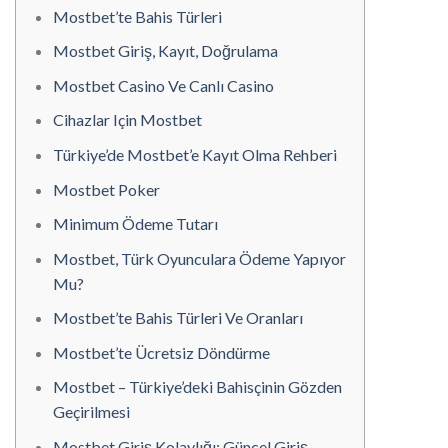
Mostbet’te Bahis Türleri
Mostbet Giriş, Kayıt, Doğrulama
Mostbet Casino Ve Canlı Casino
Cihazlar Için Mostbet
Türkiye’de Mostbet’e Kayıt Olma Rehberi
Mostbet Poker
Minimum Ödeme Tutarı
Mostbet, Türk Oyunculara Ödeme Yapıyor
Mu?
Mostbet’te Bahis Türleri Ve Oranları
Mostbet’te Ücretsiz Döndürme
Mostbet – Türkiye’deki Bahisçinin Gözden
Geçirilmesi
Mostbet Giriş Kolaylığı: Güncel Giriş