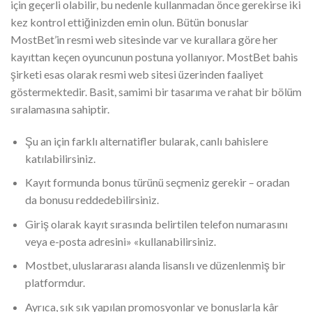
için geçerli olabilir, bu nedenle kullanmadan önce gerekirse iki
kez kontrol ettiğinizden emin olun. Bütün bonuslar
MostBet’in resmi web sitesinde var ve kurallara göre her
kayıttan keçen oyuncunun postuna yollanıyor. MostBet bahis
şirketi esas olarak resmi web sitesi üzerinden faaliyet
göstermektedir. Basit, samimi bir tasarıma ve rahat bir bölüm
sıralamasına sahiptir.
Şu an için farklı alternatifler bularak, canlı bahislere
katılabilirsiniz.
Kayıt formunda bonus türünü seçmeniz gerekir – oradan
da bonusu reddedebilirsiniz.
Giriş olarak kayıt sırasında belirtilen telefon numarasını
veya e-posta adresini» «kullanabilirsiniz.
Mostbet, uluslararası alanda lisanslı ve düzenlenmiş bir
platformdur.
Ayrıca, sık sık yapılan promosyonlar ve bonuslarla kâr