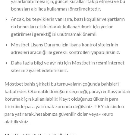
yararlanabilmesi için, güncel kuralları takip etmesi ve bu
bonusları akıllıca kullanması önerilmektedir.
Ancak, bu teşviklerin yanı sıra, bazı koşullar ve şartların
da bonusları etkin olarak kullanabilmek için yerine
getirilmesi gerektiğini unutmamak önemli.
Mostbet Lisans Durumu için lisans kontrol sitelerinin
adresleri aracılığı ile gerekli kontrolleri yapabilirsiniz.
Daha fazla bilgi ve ayrıntı için Mostbet’in resmi internet
sitesini ziyaret edebilirsiniz.
Mostbet bahis şirketi bu turnuvaların çoğunda bahisleri
kabul eder. Otomatik dönüşüm seçeneği, parayı enflasyondan
korumak için kullanılabilir. Kayıt olduğunuz ülkenin para
biriminde para yatırmak zorunda değilsiniz. TRY cinsinden
para yatırarak, hesabınıza güvenilir dolar veya» «euro
alabilirsiniz.