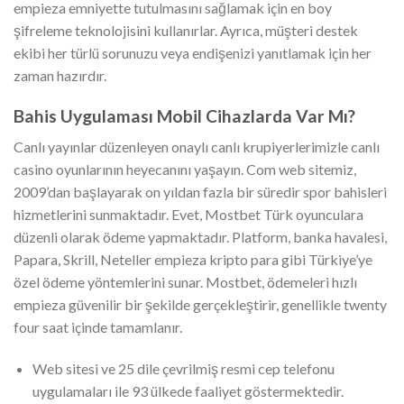
empieza emniyette tutulmasını sağlamak için en boy
şifreleme teknolojisini kullanırlar. Ayrıca, müşteri destek
ekibi her türlü sorunuzu veya endişenizi yanıtlamak için her
zaman hazırdır.
Bahis Uygulaması Mobil Cihazlarda Var Mı?
Canlı yayınlar düzenleyen onaylı canlı krupiyerlerimizle canlı
casino oyunlarının heyecanını yaşayın. Com web sitemiz,
2009’dan başlayarak on yıldan fazla bir süredir spor bahisleri
hizmetlerini sunmaktadır. Evet, Mostbet Türk oyunculara
düzenli olarak ödeme yapmaktadır. Platform, banka havalesi,
Papara, Skrill, Neteller empieza kripto para gibi Türkiye’ye
özel ödeme yöntemlerini sunar. Mostbet, ödemeleri hızlı
empieza güvenilir bir şekilde gerçekleştirir, genellikle twenty
four saat içinde tamamlanır.
Web sitesi ve 25 dile çevrilmiş resmi cep telefonu
uygulamaları ile 93 ülkede faaliyet göstermektedir.