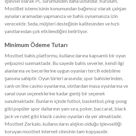
işlevsel olarak PC sürümünden daha üstündür. Kurulum,
MostBet istemcisinin konumundan bağımsız olarak çalışan
aynaları aramadan yapmanıza ve bahis oynamanıza izin
verecektir. Seda, müşteri desteğinin kalitesinden ve hızlı
yanıtlarından çok etkilendiğini belirtiyor.
Minimum Ödeme Tutarı
Mostbet bahis platformu, kullanıcılarına kapsamlı bir oyun
yelpazesi sunmaktadır. Bu sayede bahis severler, kendi ilgi
alanlarına ve becerilerine uygun oyunları tercih edebilme
şansına sahiptir. Oyun türleri arasında; spor bahislerinden,
canlı on line casino oyunlarına, slotlardan masa oyunlarına ve
sanal oyun seçeneklerine kadar geniş bir seçenek
sunulmaktadır. Bunların içinde futbol, basketbol, ping-pong
gibi popüler spor dallarının yanı sıra, poker, baccarat, black
jack ve rulet gibi klasik casino oyunları da yer almaktadır.
Mostbet Zerkalo, kullanıcıların alışkın olduğu işlevselliği
koruyan mostbet internet sitesinin tam kopyasıdır.