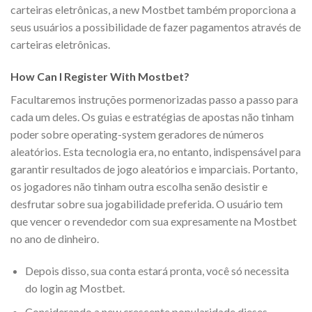
carteiras eletrônicas, a new Mostbet também proporciona a
seus usuários a possibilidade de fazer pagamentos através de
carteiras eletrônicas.
How Can I Register With Mostbet?
Facultaremos instruções pormenorizadas passo a passo para
cada um deles. Os guias e estratégias de apostas não tinham
poder sobre operating-system geradores de números
aleatórios. Esta tecnologia era, no entanto, indispensável para
garantir resultados de jogo aleatórios e imparciais. Portanto,
os jogadores não tinham outra escolha senão desistir e
desfrutar sobre sua jogabilidade preferida. O usuário tem
que vencer o revendedor com sua expresamente na Mostbet
no ano de dinheiro.
Depois disso, sua conta estará pronta, você só necessita
do login ag Mostbet.
Considerando a new crescente popularidade dieses