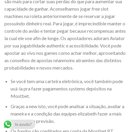
são mais para cortar suas perdas do que para aumentar sua
capacidade de ganhar. Aconselhamos jogar free slot
machines na roleta anteriormente de se reservar a jogar
possuindo dinheiro real. Para jogar, é imprecindible manter o
controle do avião e tentar pegar because recompensas antes
la cual ele voe afin de longe. Os apostadores adoram Aviator
por sua jogabilidade authentic e acessibilidade. Você pode
apostar ao vivo nos games como achar melhor, aproveitando
as conselhos de apostas néanmoins atraentes das distintos
probabilidades e novos mercados.
Se você tem uma carteira eletrônica, você também pode
usá-la pra fazer pagamentos systems depósitos na
Mostbet.
Graças a new isto, você pode analisar a situação, avaliar a
maneira e a condição das equipes elizabeth fazer a mais
interessante previsão.
te ayudo?
Os fundos são creditados em conta da Mostbet PT