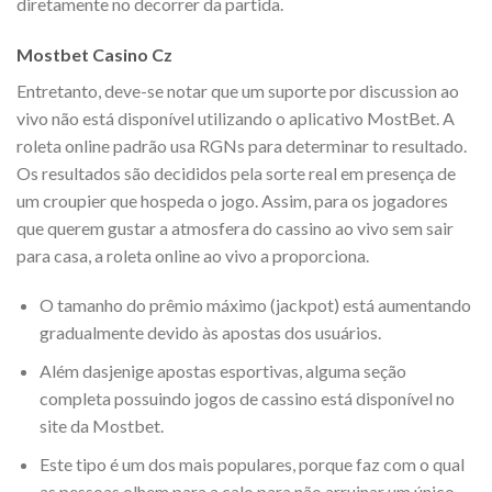
diretamente no decorrer da partida.
Mostbet Casino Cz
Entretanto, deve-se notar que um suporte por discussion ao
vivo não está disponível utilizando o aplicativo MostBet. A
roleta online padrão usa RGNs para determinar to resultado.
Os resultados são decididos pela sorte real em presença de
um croupier que hospeda o jogo. Assim, para os jogadores
que querem gustar a atmosfera do cassino ao vivo sem sair
para casa, a roleta online ao vivo a proporciona.
O tamanho do prêmio máximo (jackpot) está aumentando
gradualmente devido às apostas dos usuários.
Além dasjenige apostas esportivas, alguma seção
completa possuindo jogos de cassino está disponível no
site da Mostbet.
Este tipo é um dos mais populares, porque faz com o qual
as pessoas olhem para a calo para não arruinar um único