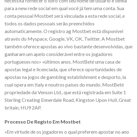
necessita fornecer o libro com seu nome de usuário e senha
para a new rede social em qual você já tem uma conta. Sua
conta pessoal Mostbet será vinculada a esta rede social, e
todos os dados pessoais serão preenchidos
automaticamente. O registro ag Mostbet está disponível
através do Myspace, Google, VK, OK, Twitter. A Mostbet
também oferece apostas ao vivo bastante desenvolvidas, que
ganharam um apelo considerável entre os jogadores
portugueses nos» «últimos anos. MostBeté uma casa de
apostas legal e licenciada, que oferece oportunidades de
apostas na jogos de gambling establishment e desporto, la
cual opera em Italy e noutros países do mundo. MostBeté
propriedade da Venson Ltd., que está registrada em Suite 1
Sterling Creating Ennerdale Road, Kingston Upon Hull, Great
britain, HU9 2AP.
Processo De Registo Em Mostbet
«Em virtude de os jogadores o qual preferem apostar no ano