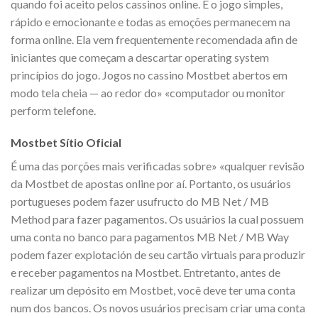
quando foi aceito pelos cassinos online. É o jogo simples,
rápido e emocionante e todas as emoções permanecem na
forma online. Ela vem frequentemente recomendada afin de
iniciantes que começam a descartar operating system
princípios do jogo. Jogos no cassino Mostbet abertos em
modo tela cheia — ao redor do» «computador ou monitor
perform telefone.
Mostbet Sítio Oficial
É uma das porções mais verificadas sobre» «qualquer revisão
da Mostbet de apostas online por aí. Portanto, os usuários
portugueses podem fazer usufructo do MB Net / MB
Method para fazer pagamentos. Os usuários la cual possuem
uma conta no banco para pagamentos MB Net / MB Way
podem fazer explotación de seu cartão virtuais para produzir
e receber pagamentos na Mostbet. Entretanto, antes de
realizar um depósito em Mostbet, você deve ter uma conta
num dos bancos. Os novos usuários precisam criar uma conta