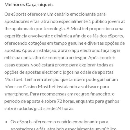
Melhores Caça-níqueis
Os eSports oferecem um cenário emocionante para
apostadores e fãs, atraindo especialmente 1 público jovem at
the apaixonado por tecnologia. A Mostbet proporciona uma
experiência envolvente e dinâmica afin de os fãs dos eSports,
oferecendo cotações em tempo genuine e diversas opções de
apostas. Após a instalação, abra o app electronic faça login
mhh sua conta afin de começar a arriesgar. Após concluir
essas etapas, você estará pronto para explorar todas as
opções de apostas electronic jogos na odaie de apostas
Mostbet. Tenha em atenção que também pode ganhar um
bónus no Casino Mostbet instalando a software para
smartphone. Para recompensas em recurso financeiro, o
período de aposta é sobre 72 horas, enquanto para ganhos
sobre rodadas grátis, é de 24 horas.
Os eSports oferecem o cenário emocionante para
apostadores e fãs, atraindo especialmente um público