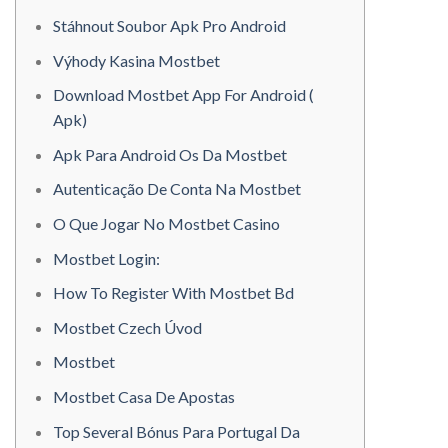
Stáhnout Soubor Apk Pro Android
Výhody Kasina Mostbet
Download Mostbet App For Android (
Apk)
Apk Para Android Os Da Mostbet
Autenticação De Conta Na Mostbet
O Que Jogar No Mostbet Casino
Mostbet Login:
How To Register With Mostbet Bd
Mostbet Czech Úvod
Mostbet
Mostbet Casa De Apostas
Top Several Bónus Para Portugal Da