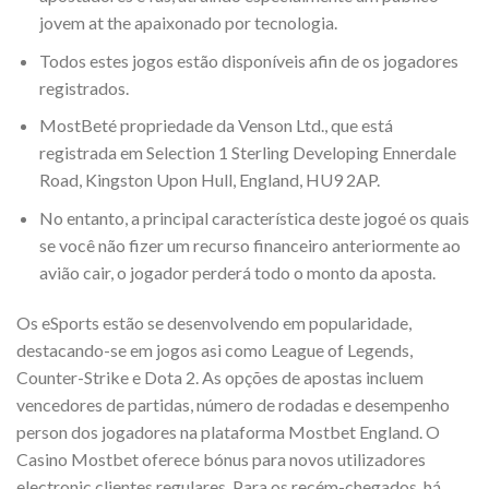
jovem at the apaixonado por tecnologia.
Todos estes jogos estão disponíveis afin de os jogadores
registrados.
MostBeté propriedade da Venson Ltd., que está
registrada em Selection 1 Sterling Developing Ennerdale
Road, Kingston Upon Hull, England, HU9 2AP.
No entanto, a principal característica deste jogoé os quais
se você não fizer um recurso financeiro anteriormente ao
avião cair, o jogador perderá todo o monto da aposta.
Os eSports estão se desenvolvendo em popularidade,
destacando-se em jogos asi como League of Legends,
Counter-Strike e Dota 2. As opções de apostas incluem
vencedores de partidas, número de rodadas e desempenho
person dos jogadores na plataforma Mostbet England. O
Casino Mostbet oferece bónus para novos utilizadores
electronic clientes regulares. Para os recém-chegados, há