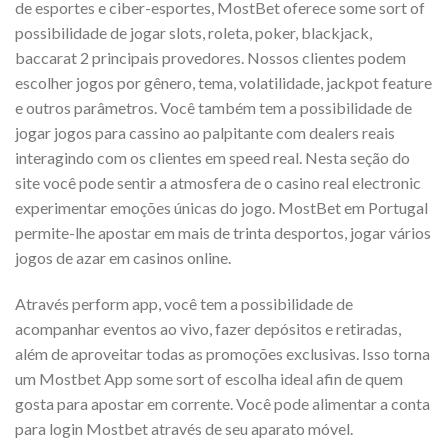
de esportes e ciber-esportes, MostBet oferece some sort of
possibilidade de jogar slots, roleta, poker, blackjack,
baccarat 2 principais provedores. Nossos clientes podem
escolher jogos por gênero, tema, volatilidade, jackpot feature
e outros parâmetros. Você também tem a possibilidade de
jogar jogos para cassino ao palpitante com dealers reais
interagindo com os clientes em speed real. Nesta seção do
site você pode sentir a atmosfera de o casino real electronic
experimentar emoções únicas do jogo. MostBet em Portugal
permite-lhe apostar em mais de trinta desportos, jogar vários
jogos de azar em casinos online.
Através perform app, você tem a possibilidade de
acompanhar eventos ao vivo, fazer depósitos e retiradas,
além de aproveitar todas as promoções exclusivas. Isso torna
um Mostbet App some sort of escolha ideal afin de quem
gosta para apostar em corrente. Você pode alimentar a conta
para login Mostbet através de seu aparato móvel.