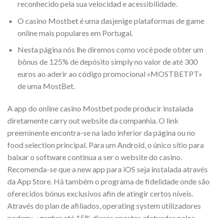
reconhecido pela sua velocidad e acessibilidade.
O casino Mostbet é uma dasjenige plataformas de game
online mais populares em Portugal.
Nesta página nós lhe diremos como você pode obter um
bônus de 125% de depósito simply no valor de até 300
euros ao aderir ao código promocional «MOSTBETPT»
de uma MostBet.
A app do online casino Mostbet pode producir instalada
diretamente carry out website da companhia. O link
preeminente encontra-se na lado inferior da página ou no
food selection principal. Para um Android, o único sítio para
baixar o software continua a ser o website do casino.
Recomenda-se que a new app para iOS seja instalada através
da App Store. Há também o programa de fidelidade onde são
oferecidos bónus exclusivos afin de atingir certos níveis.
Através do plan de afiliados, operating system utilizadores
podem» «ganhar até 15% dieses apostas efetuadas pelos