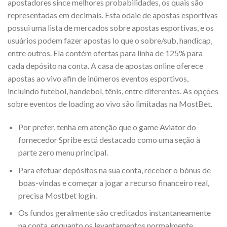
apostadores since melhores probabilidades, os quais são
representadas em decimais. Esta odaie de apostas esportivas
possui uma lista de mercados sobre apostas esportivas, e os
usuários podem fazer apostas lo que o sobre/sub, handicap,
entre outros. Ela contém ofertas para linha de 125% para
cada depósito na conta. A casa de apostas online oferece
apostas ao vivo afin de inúmeros eventos esportivos,
incluindo futebol, handebol, tênis, entre diferentes. As opções
sobre eventos de loading ao vivo são limitadas na MostBet.
Por prefer, tenha em atenção que o game Aviator do
fornecedor Spribe está destacado como uma seção à
parte zero menu principal.
Para efetuar depósitos na sua conta, receber o bónus de
boas-vindas e começar a jogar a recurso financeiro real,
precisa Mostbet login.
Os fundos geralmente são creditados instantaneamente
na conta, enquanto os levantamentos normalmente