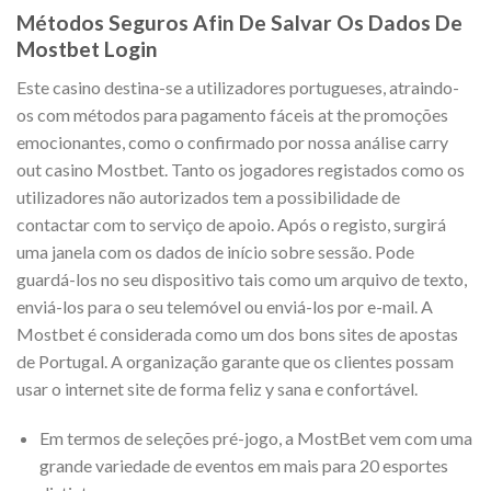
Métodos Seguros Afin De Salvar Os Dados De
Mostbet Login
Este casino destina-se a utilizadores portugueses, atraindo-
os com métodos para pagamento fáceis at the promoções
emocionantes, como o confirmado por nossa análise carry
out casino Mostbet. Tanto os jogadores registados como os
utilizadores não autorizados tem a possibilidade de
contactar com to serviço de apoio. Após o registo, surgirá
uma janela com os dados de início sobre sessão. Pode
guardá-los no seu dispositivo tais como um arquivo de texto,
enviá-los para o seu telemóvel ou enviá-los por e-mail. A
Mostbet é considerada como um dos bons sites de apostas
de Portugal. A organização garante que os clientes possam
usar o internet site de forma feliz y sana e confortável.
Em termos de seleções pré-jogo, a MostBet vem com uma
grande variedade de eventos em mais para 20 esportes