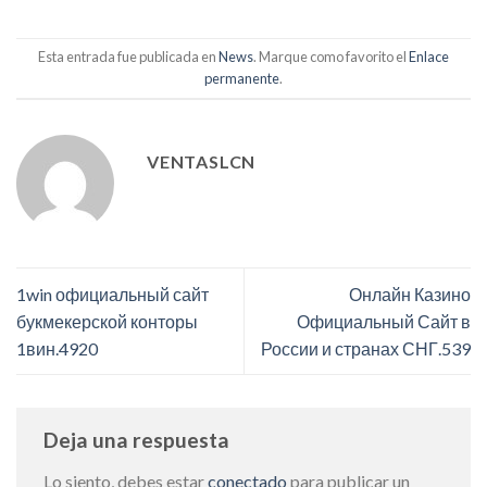
Esta entrada fue publicada en
News
. Marque como favorito el
Enlace
permanente
.
VENTASLCN
1win официальный сайт
Онлайн Казино
букмекерской конторы
Официальный Сайт в
1вин.4920
России и странах СНГ.539
Deja una respuesta
Lo siento, debes estar
conectado
para publicar un