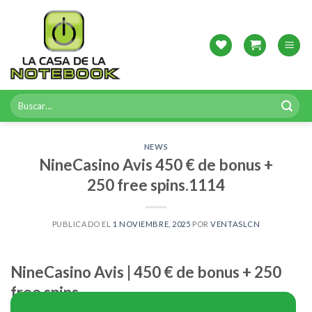
Skip
to
content
Buscar
por:
NEWS
NineCasino Avis 450 € de bonus +
250 free spins.1114
PUBLICADO EL
1 NOVIEMBRE, 2025
POR
VENTASLCN
NineCasino Avis | 450 € de bonus + 250
free spins