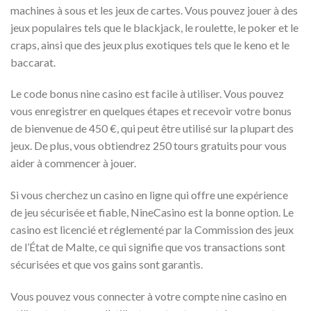
machines à sous et les jeux de cartes. Vous pouvez jouer à des
jeux populaires tels que le blackjack, le roulette, le poker et le
craps, ainsi que des jeux plus exotiques tels que le keno et le
baccarat.
Le code bonus nine casino est facile à utiliser. Vous pouvez
vous enregistrer en quelques étapes et recevoir votre bonus
de bienvenue de 450 €, qui peut être utilisé sur la plupart des
jeux. De plus, vous obtiendrez 250 tours gratuits pour vous
aider à commencer à jouer.
Si vous cherchez un casino en ligne qui offre une expérience
de jeu sécurisée et fiable, NineCasino est la bonne option. Le
casino est licencié et réglementé par la Commission des jeux
de l’État de Malte, ce qui signifie que vos transactions sont
sécurisées et que vos gains sont garantis.
Vous pouvez vous connecter à votre compte nine casino en