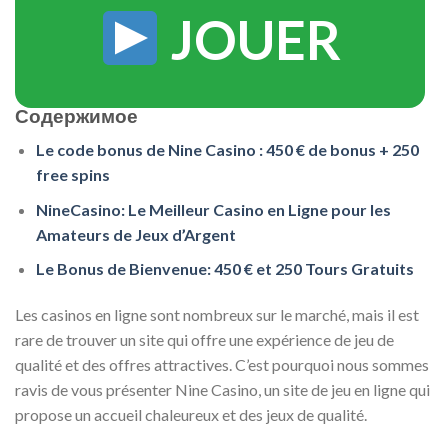
JOUER
Содержимое
Le code bonus de Nine Casino : 450 € de bonus + 250
free spins
NineCasino: Le Meilleur Casino en Ligne pour les
Amateurs de Jeux d’Argent
Le Bonus de Bienvenue: 450 € et 250 Tours Gratuits
Les casinos en ligne sont nombreux sur le marché, mais il est
rare de trouver un site qui offre une expérience de jeu de
qualité et des offres attractives. C’est pourquoi nous sommes
ravis de vous présenter Nine Casino, un site de jeu en ligne qui
propose un accueil chaleureux et des jeux de qualité.