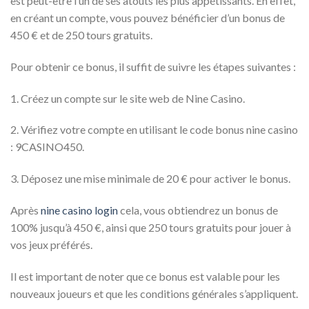
est peut-être l’un de ses atouts les plus appétissants. En effet,
en créant un compte, vous pouvez bénéficier d’un bonus de
450 € et de 250 tours gratuits.
Pour obtenir ce bonus, il suffit de suivre les étapes suivantes :
1. Créez un compte sur le site web de Nine Casino.
2. Vérifiez votre compte en utilisant le code bonus nine casino
: 9CASINO450.
3. Déposez une mise minimale de 20 € pour activer le bonus.
Après
nine casino login
cela, vous obtiendrez un bonus de
100% jusqu’à 450 €, ainsi que 250 tours gratuits pour jouer à
vos jeux préférés.
Il est important de noter que ce bonus est valable pour les
nouveaux joueurs et que les conditions générales s’appliquent.