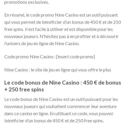
promotions exclusives.
En résumé, le code promo Nine Casino est un outil puissant
qui vous permet de bénéficier d’un bonus de 450 € et de 250
free spins. Il est facile à utiliser et est disponible pour les
nouveaux joueurs. N’hésitez pas à en profiter et à découvrir
l’univers de jeu en ligne de Nine Casino.
Code promo Nine Casino : [insert code promo]
Nine Casino : le site de jeu en ligne qui vous offre le plus
Le code bonus de Nine Casino : 450 € de bonus
+ 250 free spins
Le code bonus de Nine Casino est un outil puissant pour les
nouveaux joueurs qui souhaitent commencer leur aventure
dans ce casino en ligne. En utilisant ce code, vous pouvez
bénéficier d’un bonus de 450 € et de 250 free spins.