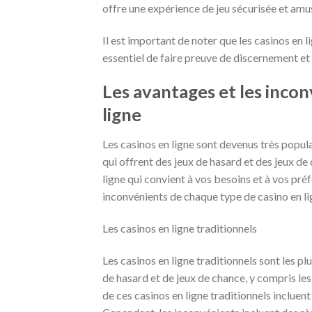
offre une expérience de jeu sécurisée et amu
Il est important de noter que les casinos en l
essentiel de faire preuve de discernement et 
Les avantages et les inco
ligne
Les casinos en ligne sont devenus très popul
qui offrent des jeux de hasard et des jeux de
ligne qui convient à vos besoins et à vos pré
inconvénients de chaque type de casino en li
Les casinos en ligne traditionnels
Les casinos en ligne traditionnels sont les plu
de hasard et de jeux de chance, y compris les 
de ces casinos en ligne traditionnels incluen