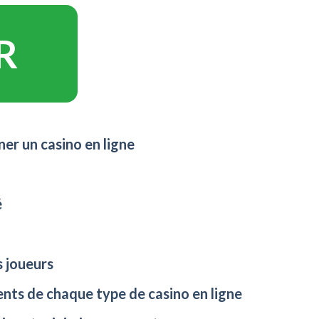
R
ner un casino en ligne
é
s joueurs
ents de chaque type de casino en ligne