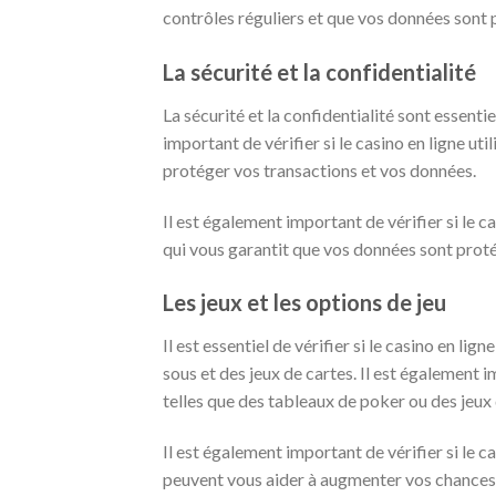
contrôles réguliers et que vos données sont 
La sécurité et la confidentialité
La sécurité et la confidentialité sont essenti
important de vérifier si le casino en ligne ut
protéger vos transactions et vos données.
Il est également important de vérifier si le ca
qui vous garantit que vos données sont proté
Les jeux et les options de jeu
Il est essentiel de vérifier si le casino en li
sous et des jeux de cartes. Il est également im
telles que des tableaux de poker ou des jeux 
Il est également important de vérifier si le c
peuvent vous aider à augmenter vos chances