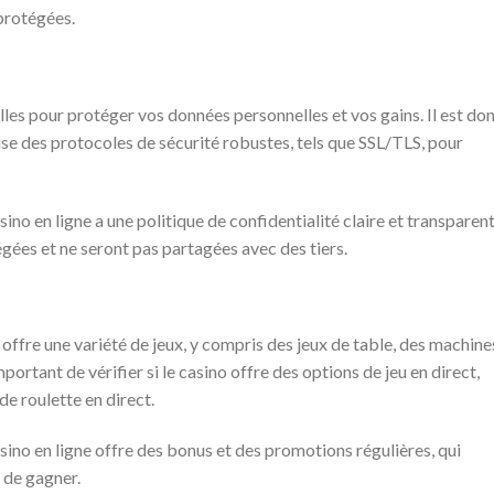
protégées.
elles pour protéger vos données personnelles et vos gains. Il est do
ilise des protocoles de sécurité robustes, tels que SSL/TLS, pour
sino en ligne a une politique de confidentialité claire et transparent
gées et ne seront pas partagées avec des tiers.
gne offre une variété de jeux, y compris des jeux de table, des machine
portant de vérifier si le casino offre des options de jeu en direct,
de roulette en direct.
asino en ligne offre des bonus et des promotions régulières, qui
 de gagner.