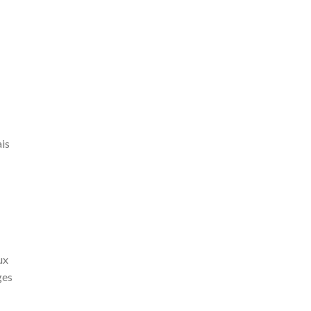
ais
ux
ges