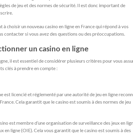
ègles de jeu et des normes de sécurité. Il est donc important de
scrire.
 à choisir un nouveau casino en ligne en France qui répond à vos
ous contacter si vous avez des questions ou des préoccupations.
ctionner un casino en ligne
e, il est essentiel de considérer plusieurs critères pour vous assu
nts clés à prendre en compte :
igne est licencié et réglementé par une autorité de jeu en ligne reconn
n France. Cela garantit que le casino est soumis à des normes de jeu
casino est membre d’une organisation de surveillance des jeux en lign
ux en ligne (OIE). Cela vous garantit que le casino est soumis à des