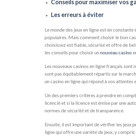
Conseils pour maximiser vos ga
Les erreurs à éviter
Le monde des jeux en ligne est en constante é
populaires. Mais comment choisir le bon casi
choisissez est fiable, sécurisé et offre de be
les conseils pour choisir un
nouveau casino
en
Les nouveaux casinos en ligne français sont n
sont pas équitablement répartis sur le march
un casino en ligne qui répond à vos attentes 
Un des premiers critères à prendre en compte e
licencié et si la licence est émise par une aut
normes de sécurité et de transparence.
Ensuite, il est important de vérifier les jeux 
ligne qui offre une variété de jeux, y compris