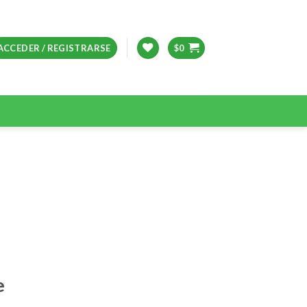
ACCEDER / REGISTRARSE
$
0
e