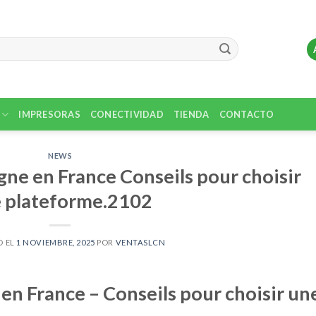
IMPRESORAS
CONECTIVIDAD
TIENDA
CONTACTO
NEWS
gne en France Conseils pour choisir
 plateforme.2102
O EL
1 NOVIEMBRE, 2025
POR
VENTASLCN
en France – Conseils pour choisir un