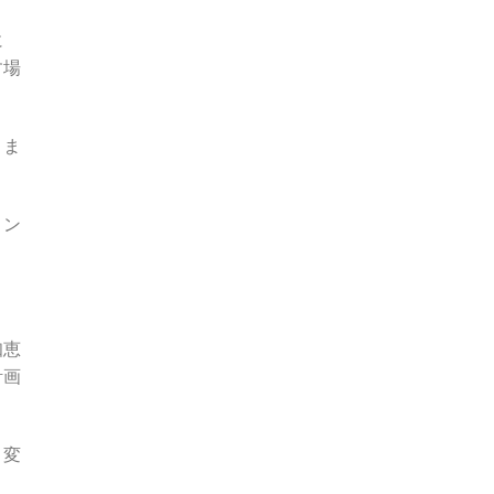
に
す場
りま
コン
知恵
計画
々変