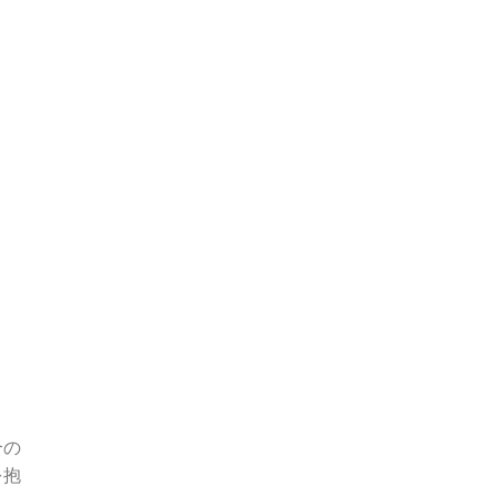
合の
を抱