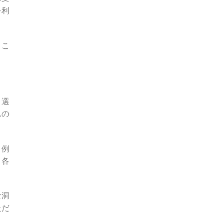
を利
、こ
、選
ムの
。例
、各
な洞
ただ