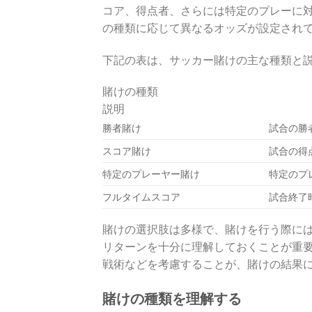
コア、得点者、さらには特定のプレーに
の種類に応じて異なるオッズが設定され
下記の表は、サッカー賭けの主な種類と
賭けの種類
説明
勝者賭け
試合の勝
スコア賭け
試合の得
特定のプレーヤー賭け
特定のプ
フルタイムスコア
試合終了
賭けの選択肢は多様で、賭けを行う際に
リターンを十分に理解しておくことが重
戦術などを考慮することが、賭けの結果
賭けの種類を理解する