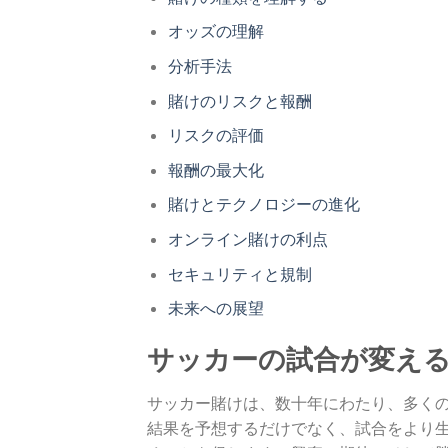
オッズの理解
分析手法
賭けのリスクと報酬
リスクの評価
報酬の最大化
賭けとテクノロジーの進化
オンライン賭けの利点
セキュリティと規制
未来への展望
サッカーの試合が変え
サッカー賭けは、数十年にわたり、多く
結果を予想するだけでなく、試合をより