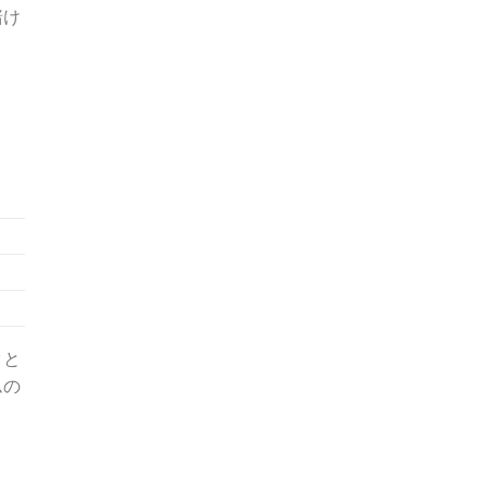
賭け
クと
ムの