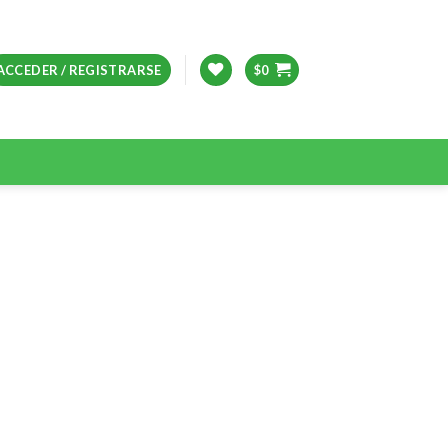
ACCEDER / REGISTRARSE
$
0