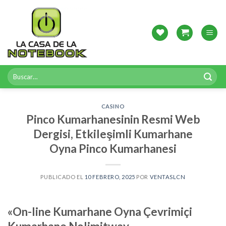
Skip
to
content
Buscar
por:
CASINO
Pinco Kumarhanesinin Resmi Web
Dergisi, Etkileşimli Kumarhane
Oyna Pinco Kumarhanesi
PUBLICADO EL
10 FEBRERO, 2025
POR
VENTASLCN
«On-line Kumarhane Oyna Çevrimiçi