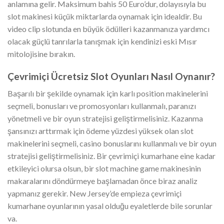
anlamına gelir. Maksimum bahis 50 Euro’dur, dolayısıyla bu
slot makinesi küçük miktarlarda oynamak için idealdir. Bu
video clip slotunda en büyük ödülleri kazanmanıza yardımcı
olacak güçlü tanrılarla tanışmak için kendinizi eski Mısır
mitolojisine bırakın.
Çevrimiçi Ücretsiz Slot Oyunları Nasıl Oynanır?
Başarılı bir şekilde oynamak için karlı position makinelerini
seçmeli, bonusları ve promosyonları kullanmalı, paranızı
yönetmeli ve bir oyun stratejisi geliştirmelisiniz. Kazanma
şansınızı arttırmak için ödeme yüzdesi yüksek olan slot
makinelerini seçmeli, casino bonuslarını kullanmalı ve bir oyun
stratejisi geliştirmelisiniz. Bir çevrimiçi kumarhane eine kadar
etkileyici olursa olsun, bir slot machine game makinesinin
makaralarını döndürmeye başlamadan önce biraz analiz
yapmanız gerekir. New Jersey’de empieza çevrimiçi
kumarhane oyunlarının yasal olduğu eyaletlerde bile sorunlar
va.