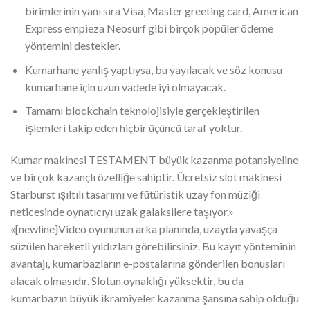
birimlerinin yanı sıra Visa, Master greeting card, American
Express empieza Neosurf gibi birçok popüler ödeme
yöntemini destekler.
Kumarhane yanlış yaptıysa, bu yayılacak ve söz konusu
kumarhane için uzun vadede iyi olmayacak.
Tamamı blockchain teknolojisiyle gerçekleştirilen
işlemleri takip eden hiçbir üçüncü taraf yoktur.
Kumar makinesi TESTAMENT büyük kazanma potansiyeline
ve birçok kazançlı özelliğe sahiptir. Ücretsiz slot makinesi
Starburst ışıltılı tasarımı ve fütüristik uzay fon müziği
neticesinde oynatıcıyı uzak galaksilere taşıyor.»
«[newline]Video oyununun arka planında, uzayda yavaşça
süzülen hareketli yıldızları görebilirsiniz. Bu kayıt yönteminin
avantajı, kumarbazların e-postalarına gönderilen bonusları
alacak olmasıdır. Slotun oynaklığı yüksektir, bu da
kumarbazın büyük ikramiyeler kazanma şansına sahip olduğu