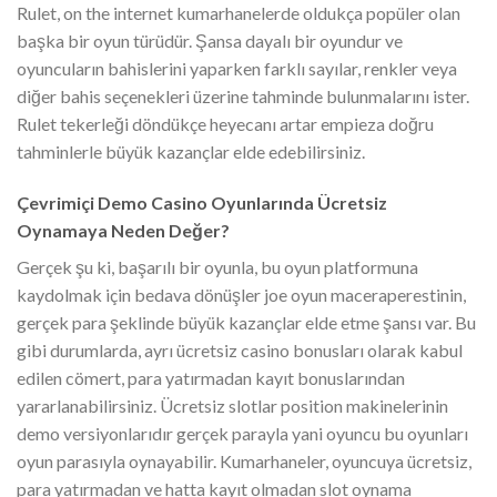
Rulet, on the internet kumarhanelerde oldukça popüler olan
başka bir oyun türüdür. Şansa dayalı bir oyundur ve
oyuncuların bahislerini yaparken farklı sayılar, renkler veya
diğer bahis seçenekleri üzerine tahminde bulunmalarını ister.
Rulet tekerleği döndükçe heyecanı artar empieza doğru
tahminlerle büyük kazançlar elde edebilirsiniz.
Çevrimiçi Demo Casino Oyunlarında Ücretsiz
Oynamaya Neden Değer?
Gerçek şu ki, başarılı bir oyunla, bu oyun platformuna
kaydolmak için bedava dönüşler joe oyun maceraperestinin,
gerçek para şeklinde büyük kazançlar elde etme şansı var. Bu
gibi durumlarda, ayrı ücretsiz casino bonusları olarak kabul
edilen cömert, para yatırmadan kayıt bonuslarından
yararlanabilirsiniz. Ücretsiz slotlar position makinelerinin
demo versiyonlarıdır gerçek parayla yani oyuncu bu oyunları
oyun parasıyla oynayabilir. Kumarhaneler, oyuncuya ücretsiz,
para yatırmadan ve hatta kayıt olmadan slot oynama