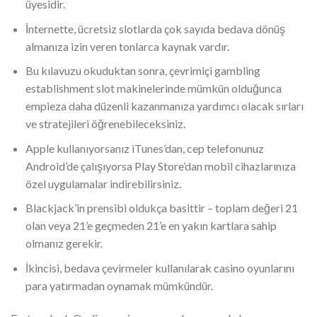
üyesidir.
İnternette, ücretsiz slotlarda çok sayıda bedava dönüş
almanıza izin veren tonlarca kaynak vardır.
Bu kılavuzu okuduktan sonra, çevrimiçi gambling
establishment slot makinelerinde mümkün olduğunca
empieza daha düzenli kazanmanıza yardımcı olacak sırları
ve stratejileri öğrenebileceksiniz.
Apple kullanıyorsanız iTunes’dan, cep telefonunuz
Android’de çalışıyorsa Play Store’dan mobil cihazlarınıza
özel uygulamalar indirebilirsiniz.
Blackjack’in prensibi oldukça basittir – toplam değeri 21
olan veya 21’e geçmeden 21’e en yakın kartlara sahip
olmanız gerekir.
İkincisi, bedava çevirmeler kullanılarak casino oyunlarını
para yatırmadan oynamak mümkündür.