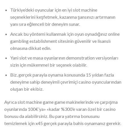
Türkiye’deki oyuncular için en iyi slot machine
seçeneklerini keşfetmek, kazanma şansınızı artırmanın
yanı sıra eğlenceli bir deneyim sunar.
Ancak bu yöntemi kullanmak için oyun oynadığınız online
gambling establishment sitesinin güvenilir ve lisanslı
olmasına dikkat edin.
Yani slot ve masa oyunlarının demonstration versiyonları
sizin için mükemmel bir seçenek olabilir.
Biz, gerçek parayla oynama konusunda 15 yıldan fazla
deneyime sahip deneyimli çevrimiçi casino oyuncularından
oluşan bir ekibiz.
Ayrıca slot machine game game makinelerinde ve çarpışma
oyunlarında 100€’ya» «kadar %300’e varan özel bir casino
bonusu da alabilirsiniz. Bu para yatırma bonusunu
temizlemek için x45 gerçek parayla bahis oynamanız gerekir.