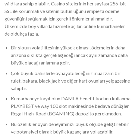
wild’lara sahip olabilir. Casino sitelerinin her sayfası 256-bit
SSL ile korunmalı ve sitenin bütünlüğünü empieza ödeme
güvenliğini sağlamak için gerekli önlemler alınmalıdır.
Ülkemizde boy yıllarda hizmete açılan online kumarhaneler
de oldukça fazla.
Bir slotun volatilitesinin yüksek olması, ödemelerin daha
arizona sıklıkta gerçekleşeceği ancak aynı zamanda daha
büyük olacağı anlamına gelir.
Çok büyük bahislerle oynayabileceğiniz muazzam bir
rulet, bakara, black jack ve diğer kart oyunları yelpazesine
sahiptir.
Kumarhaneye kayıt olun DAMLA benefit kodunu kullanma
PLAYBEST ve way 100 slot makinesinde bedava dönüşler
Regal High-Road (BGAMING) depozito gerekmeden.
Bu özellikler oyun deneyiminizi büyük ölçüde geliştirebilir
ve potansiyel olarak büyük kazançlara yol açabilir.