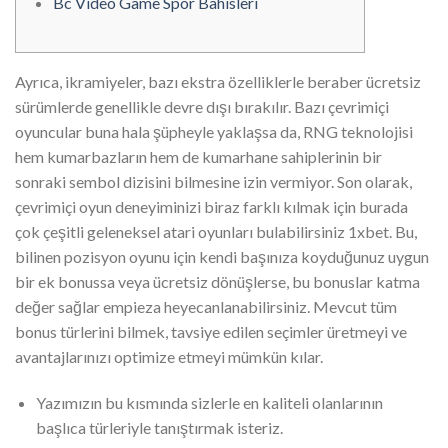
Bc Video Game Spor Bahisleri
Ayrıca, ikramiyeler, bazı ekstra özelliklerle beraber ücretsiz
sürümlerde genellikle devre dışı bırakılır. Bazı çevrimiçi
oyuncular buna hala şüpheyle yaklaşsa da, RNG teknolojisi
hem kumarbazların hem de kumarhane sahiplerinin bir
sonraki sembol dizisini bilmesine izin vermiyor. Son olarak,
çevrimiçi oyun deneyiminizi biraz farklı kılmak için burada
çok çeşitli geleneksel atari oyunları bulabilirsiniz 1xbet. Bu,
bilinen pozisyon oyunu için kendi başınıza koyduğunuz uygun
bir ek bonussa veya ücretsiz dönüşlerse, bu bonuslar katma
değer sağlar empieza heyecanlanabilirsiniz. Mevcut tüm
bonus türlerini bilmek, tavsiye edilen seçimler üretmeyi ve
avantajlarınızı optimize etmeyi mümkün kılar.
Yazımızın bu kısmında sizlerle en kaliteli olanlarının
başlıca türleriyle tanıştırmak isteriz.