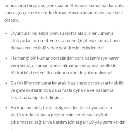
konusunda birçok seçenek sunar. Böylece, kumarbazlar daha
sonra gerçek em virtude de macerasına hazır olacak ve hazır
olacak.
Oyuncular bu eşsiz bonusu slotta alabilirler Jumanji
stüdyodan Internet EntertainmentŞüphesiz kumarhane
dünyasının en ünlü video slot üreticilerinden biri.
Herhangi bir kumar portalından para kazanmaya karar
verirseniz, o zaman bonus almamalı empieza özellikle
dikkatinizi çeken ilk casinoda afin de yatırmalısınız!
Bu tekliflerden yararlanarak başlangıç ​​paranızı artırabilir
ve gaté slotlarınızda daha fazla oynama ve kazanma
fırsatına sahip olabilirsiniz.
Bu kapsayıcılık, farklı bölgelerden türk oyuncuların
platformda kolayca gezinmesini empieza keyfini
çıkarmasını sağlar ve katılım için asgari 18 yaş şartı vardır.