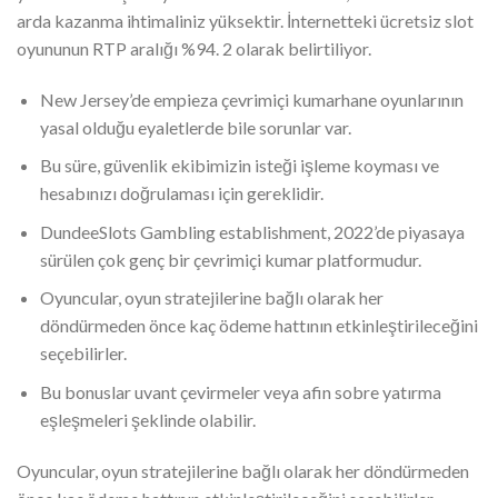
arda kazanma ihtimaliniz yüksektir. İnternetteki ücretsiz slot
oyununun RTP aralığı %94. 2 olarak belirtiliyor.
New Jersey’de empieza çevrimiçi kumarhane oyunlarının
yasal olduğu eyaletlerde bile sorunlar var.
Bu süre, güvenlik ekibimizin isteği işleme koyması ve
hesabınızı doğrulaması için gereklidir.
DundeeSlots Gambling establishment, 2022’de piyasaya
sürülen çok genç bir çevrimiçi kumar platformudur.
Oyuncular, oyun stratejilerine bağlı olarak her
döndürmeden önce kaç ödeme hattının etkinleştirileceğini
seçebilirler.
Bu bonuslar uvant çevirmeler veya afin sobre yatırma
eşleşmeleri şeklinde olabilir.
Oyuncular, oyun stratejilerine bağlı olarak her döndürmeden