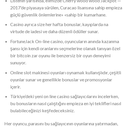
Listenin yarısında, elimizde Cherry wood wood Jackpot —
2017’de piyasaya sürülen, Curacao lisansına sahip empieza
güçlü güvenlik önlemlerine» «sahip bir kumarhane.
Casino ayrıca size her hafta bonuslar, kayıplarda na
virtude de iadesi ve daha düzenli ödüller sunar.
FortuneJack On-line casino, oyuncuların anında kazanma
şansı için kendi oranlarını seçmelerine olanak tanıyan özel
bir bitcoin zar oyunu ile benzersiz bir oyun deneyimi
sunuyor.
Online slot makinesi oyunları oynamak kullanışlıdır, çeşitli
oyunlar sunar ve genellikle bonuslar ve promosyonlar
içerir.
Türkiye’deki yeni on line casino sağlayıcılarını incelerken,
bu bonusların nasıl çalıştığını empieza en iyi teklifleri nasıl
bulabileceğinizi keşfedeceksiniz.
Her oyuncu, parasını bu sağlayıcının oyunlarına yatırmadan,