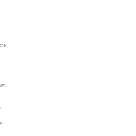
s
bre
ant
s
eo