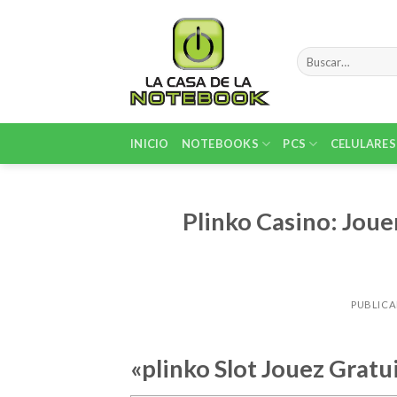
Skip
to
content
Buscar
por:
INICIO
NOTEBOOKS
PCS
CELULARES
Plinko Casino: Jou
PUBLICA
«plinko Slot Jouez Grat