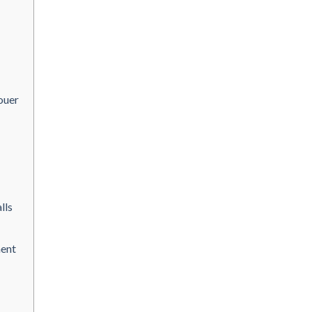
ouer
lls
ment