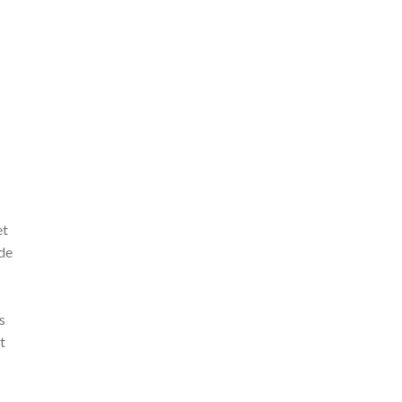
et
 de
s
t