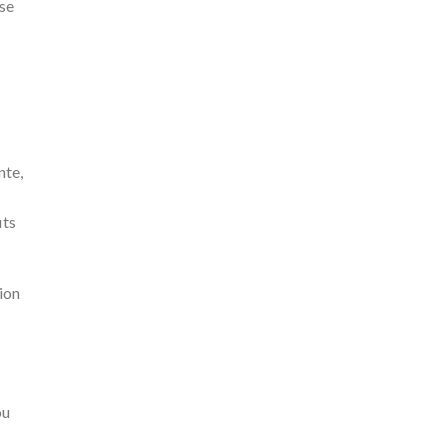
ase
nte,
its
ion
ou