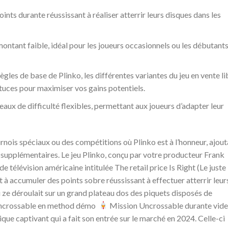
ints durante réussissant à réaliser atterrir leurs disques dans les
tant faible, idéal pour les joueurs occasionnels ou les débutant
règles de base de Plinko, les différentes variantes du jeu en vente li
astuces pour maximiser vos gains potentiels.
eaux de difficulté flexibles, permettant aux joueurs d’adapter leur
rnois spéciaux ou des compétitions où Plinko est à l’honneur, ajout
 supplémentaires. Le jeu Plinko, conçu par votre producteur Frank
 télévision américaine intitulée The retail price Is Right (Le juste
 à accumuler des points sobre réussissant à effectuer atterrir leur
eu ze déroulait sur un grand plateau dos des piquets disposés de
Uncrossable en method démo
Mission Uncrossable durante vid
ue captivant qui a fait son entrée sur le marché en 2024. Celle-ci