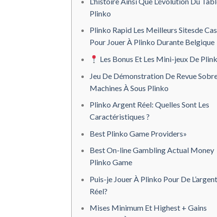
L’histoire Ainsi Que L’évolution Du Tab
Plinko
Plinko Rapid Les Meilleurs Sitesde Ca
Pour Jouer À Plinko Durante Belgique
Les Bonus Et Les Mini-jeux De Plin
Jeu De Démonstration De Revue Sobr
Machines À Sous Plinko
Plinko Argent Réel: Quelles Sont Les
Caractéristiques ?
Best Plinko Game Providers»
Best On-line Gambling Actual Money
Plinko Game
Puis-je Jouer À Plinko Pour De L’argen
Réel?
Mises Minimum Et Highest + Gains