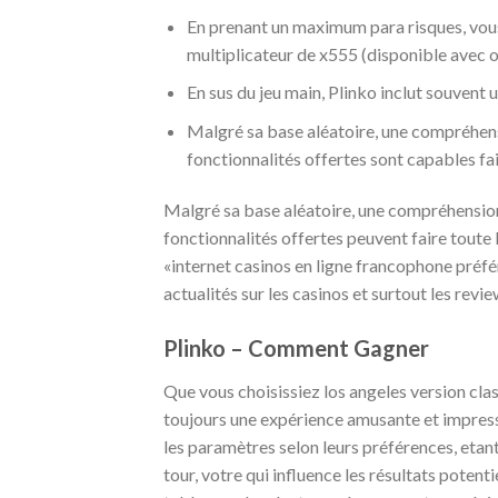
En prenant un maximum para risques, vous
multiplicateur de x555 (disponible avec of
En sus du jeu main, Plinko inclut souvent un
Malgré sa base aléatoire, une compréhens
fonctionnalités offertes sont capables fai
Malgré sa base aléatoire, une compréhension
fonctionnalités offertes peuvent faire toute 
«internet casinos en ligne francophone préfér
actualités sur les casinos et surtout les revi
Plinko – Comment Gagner
Que vous choisissiez los angeles version clas
toujours une expérience amusante et impressi
les paramètres selon leurs préférences, etan
tour, votre qui influence les résultats poten