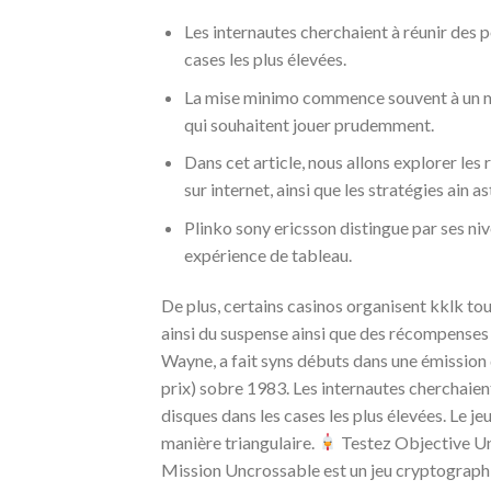
Les internautes cherchaient à réunir des po
cases les plus élevées.
La mise minimo commence souvent à un mon
qui souhaitent jouer prudemment.
Dans cet article, nous allons explorer les 
sur internet, ainsi que les stratégies ain 
Plinko sony ericsson distingue par ses niv
expérience de tableau.
De plus, certains casinos organisent kklk tou
ainsi du suspense ainsi que des récompenses
Wayne, a fait syns débuts dans une émission de
prix) sobre 1983. Les internautes cherchaient
disques dans les cases les plus élevées. Le j
manière triangulaire.
Testez Objective 
Mission Uncrossable est un jeu cryptographiq