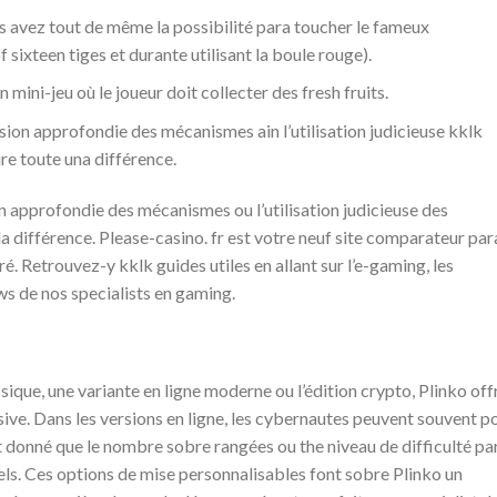
 avez tout de même la possibilité para toucher le fameux
 sixteen tiges et durante utilisant la boule rouge).
 mini-jeu où le joueur doit collecter des fresh fruits.
ion approfondie des mécanismes ain l’utilisation judicieuse kklk
re toute una différence.
 approfondie des mécanismes ou l’utilisation judicieuse des
la différence. Please-casino. fr est votre neuf site comparateur par
é. Retrouvez-y kklk guides utiles en allant sur l’e-gaming, les
ews de nos specialists en gaming.
sique, une variante en ligne moderne ou l’édition crypto, Plinko off
ve. Dans les versions en ligne, les cybernautes peuvent souvent po
t donné que le nombre sobre rangées ou the niveau de difficulté pa
tiels. Ces options de mise personnalisables font sobre Plinko un