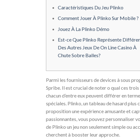
Caractéristiques Du Jeu Plinko
Comment Jouer À Plinko Sur Mobile ?
Jouez À La Plinko Démo
Est-ce Que Plinko Représente Différe
Des Autres Jeux De On Line Casino À
Chute Sobre Balles?
Parmi les fournisseurs de devices à sous pro
Spribe. Il est crucial de noter o qual ces tro
chacun d’entre eux peuvent différer en term
spéciales. Plinko, un tableau de hasard plus 
proposition une expérience amusante et captiv
passionnantes, vous pouvez personnaliser vot
de Plinko un jeu non seulement simple ou ac
cherchent à booster leur approche.