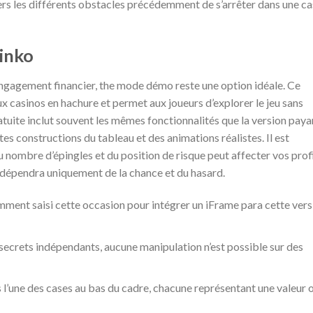
ers les différents obstacles précédemment de s’arrêter dans une c
linko
engagement financier, the mode démo reste une option idéale. Ce
 casinos en hachure et permet aux joueurs d’explorer le jeu sans
ratuite inclut souvent les mêmes fonctionnalités que la version paya
ntes constructions du tableau et des animations réalistes. Il est
du nombre d’épingles et du position de risque peut affecter vos prof
eu dépendra uniquement de la chance et du hasard.
ment saisi cette occasion pour intégrer un iFrame para cette vers
secrets indépendants, aucune manipulation n’est possible sur des
s l’une des cases au bas du cadre, chacune représentant une valeur 