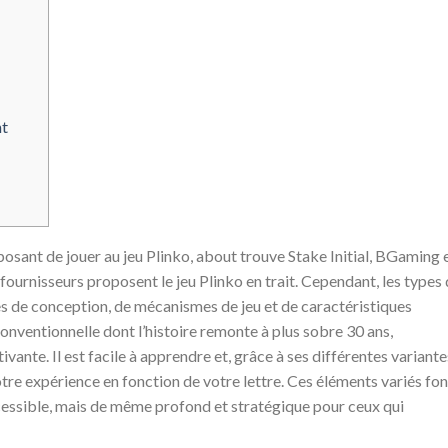
nt
posant de jouer au jeu Plinko, about trouve Stake Initial, BGaming 
is fournisseurs proposent le jeu Plinko en trait. Cependant, les types
es de conception, de mécanismes de jeu et de caractéristiques
conventionnelle dont l’histoire remonte à plus sobre 30 ans,
ante. Il est facile à apprendre et, grâce à ses différentes variante
re expérience en fonction de votre lettre. Ces éléments variés fon
cessible, mais de même profond et stratégique pour ceux qui