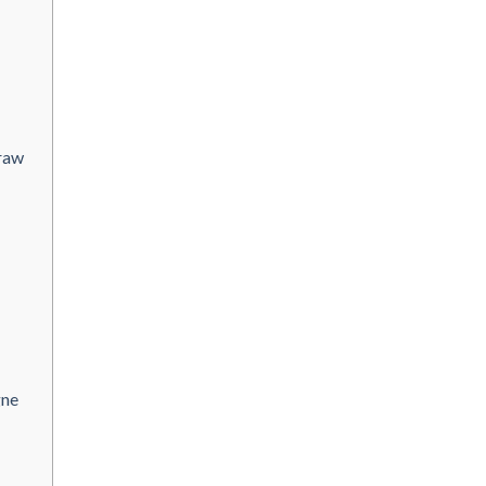
raw
gne