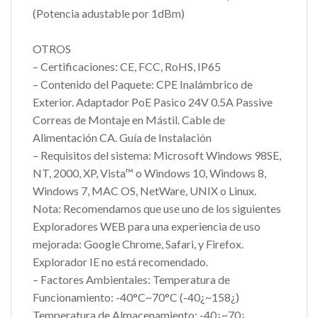
(Potencia adustable por 1dBm)
OTROS
– Certificaciones: CE, FCC, RoHS, IP65
– Contenido del Paquete: CPE Inalámbrico de
Exterior. Adaptador PoE Pasico 24V 0.5A Passive
Correas de Montaje en Mástil. Cable de
Alimentación CA. Guía de Instalación
– Requisitos del sistema: Microsoft Windows 98SE,
NT, 2000, XP, Vista™ o Windows 10, Windows 8,
Windows 7, MAC OS, NetWare, UNIX o Linux.
Nota: Recomendamos que use uno de los siguientes
Exploradores WEB para una experiencia de uso
mejorada: Google Chrome, Safari, y Firefox.
Explorador IE no está recomendado.
– Factores Ambientales: Temperatura de
Funcionamiento: -40°C~70°C (-40¿~158¿)
Temperatura de Almacenamiento: -40¿~70¿