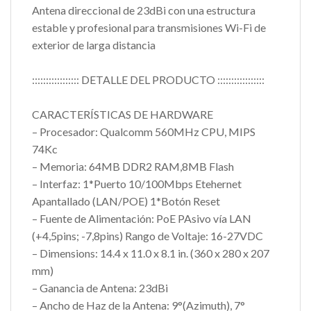
Antena direccional de 23dBi con una estructura
estable y profesional para transmisiones Wi-Fi de
exterior de larga distancia
::::::::::::::::: DETALLE DEL PRODUCTO :::::::::::::::::
CARACTERÍSTICAS DE HARDWARE
– Procesador: Qualcomm 560MHz CPU, MIPS
74Kc
– Memoria: 64MB DDR2 RAM,8MB Flash
– Interfaz: 1*Puerto 10/100Mbps Etehernet
Apantallado (LAN/POE) 1*Botón Reset
– Fuente de Alimentación: PoE PAsivo vía LAN
(+4,5pins; -7,8pins) Rango de Voltaje: 16-27VDC
– Dimensions: 14.4 x 11.0 x 8.1 in. (360 x 280 x 207
mm)
– Ganancia de Antena: 23dBi
– Ancho de Haz de la Antena: 9°(Azimuth), 7°