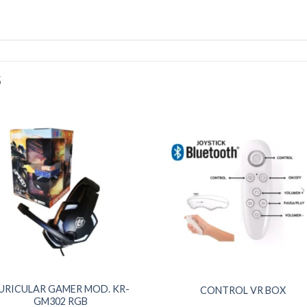
S
URICULAR GAMER MOD. KR-
CONTROL VR BOX
GM302 RGB