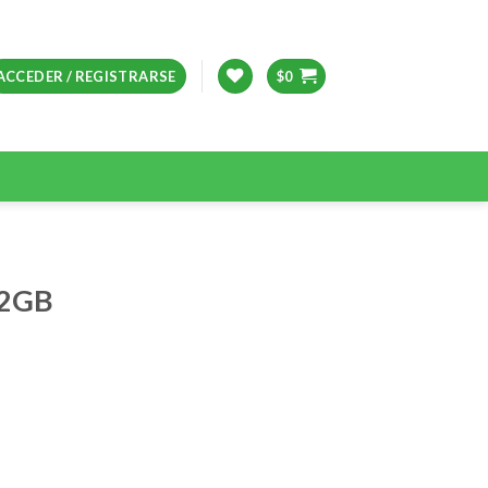
ACCEDER / REGISTRARSE
$
0
32GB