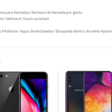
one para llamadas/ Rechazo de llamada por gesto
m/ talkback/ touch assistant
o Molestar/ Apps desinstaladas/ Búsqueda dentro de menú Ajuste
S
Agregar
Agreg
a
a
Favoritos
Favori