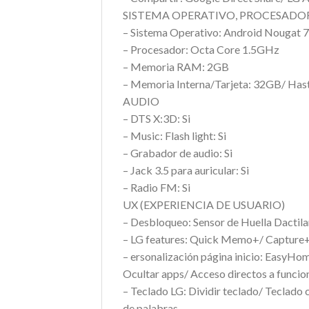
SISTEMA OPERATIVO, PROCESADO
– Sistema Operativo: Android Nougat 7
– Procesador: Octa Core 1.5GHz
– Memoria RAM: 2GB
– Memoria Interna/Tarjeta: 32GB/ Has
AUDIO
– DTS X:3D: Si
– Music: Flash light: Si
– Grabador de audio: Si
– Jack 3.5 para auricular: Si
– Radio FM: Si
UX (EXPERIENCIA DE USUARIO)
– Desbloqueo: Sensor de Huella Dactila
– LG features: Quick Memo+/ Capture
– ersonalización página inicio: EasyHo
Ocultar apps/ Acceso directos a funcion
– Teclado LG: Dividir teclado/ Teclado 
de palabras