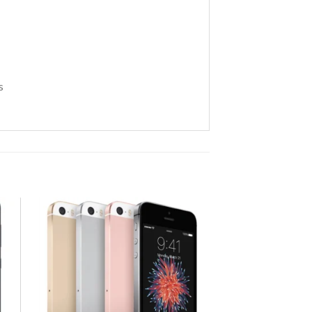
s
ar
Agregar
a
tos
Favoritos