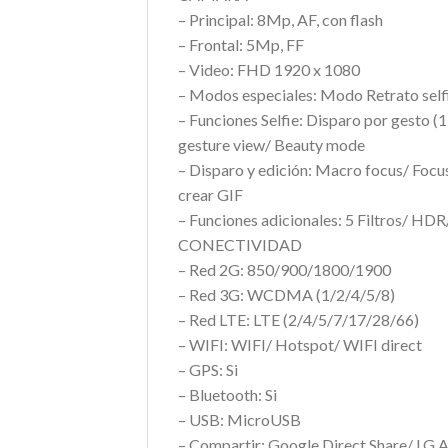
– Principal: 8Mp, AF, con flash
– Frontal: 5Mp, FF
– Video: FHD 1920 x 1080
– Modos especiales: Modo Retrato self
– Funciones Selfie: Disparo por gesto (1
gesture view/ Beauty mode
– Disparo y edición: Macro focus/ Focu
crear GIF
– Funciones adicionales: 5 Filtros/ HD
CONECTIVIDAD
– Red 2G: 850/900/1800/1900
– Red 3G: WCDMA (1/2/4/5/8)
– Red LTE: LTE (2/4/5/7/17/28/66)
– WIFI: WIFI/ Hotspot/ WIFI direct
– GPS: Si
– Bluetooth: Si
– USB: MicroUSB
– Compartir: Google Direct Share/ LG A