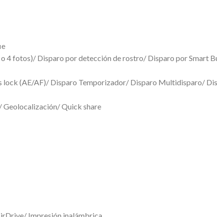
ie
 o 4 fotos)/ Disparo por detección de rostro/ Disparo por Smart Butt
s lock (AE/AF)/ Disparo Temporizador/ Disparo Multidisparo/ Dis
R/ Geolocalización/ Quick share
irDrive/ Impresión inalámbrica