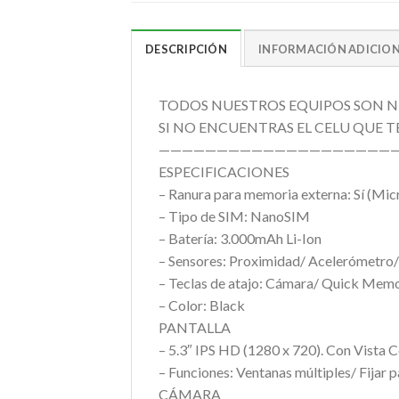
DESCRIPCIÓN
INFORMACIÓN ADICIO
TODOS NUESTROS EQUIPOS SON NU
SI NO ENCUENTRAS EL CELU QUE T
—————————————————————
ESPECIFICACIONES
– Ranura para memoria externa: Sí (Mi
– Tipo de SIM: NanoSIM
– Batería: 3.000mAh Li-Ion
– Sensores: Proximidad/ Acelerómetro/
– Teclas de atajo: Cámara/ Quick Mem
– Color: Black
PANTALLA
– 5.3″ IPS HD (1280 x 720). Con Vista 
– Funciones: Ventanas múltiples/ Fijar p
CÁMARA