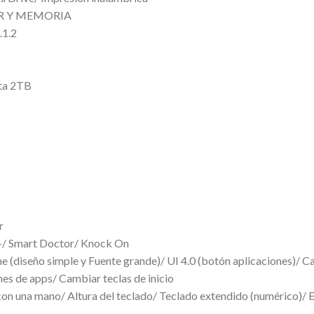
R Y MEMORIA
.1.2
ta 2TB
r
+/ Smart Doctor/ Knock On
me (diseño simple y Fuente grande)/ UI 4.0 (botón aplicaciones)/
es de apps/ Cambiar teclas de inicio
con una mano/ Altura del teclado/ Teclado extendido (numérico)/ 