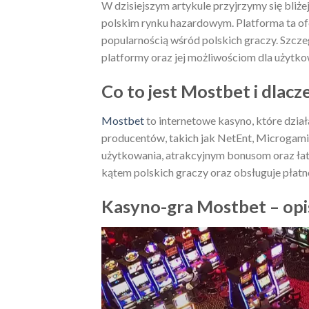
W dzisiejszym artykule przyjrzymy się bliż
polskim rynku hazardowym. Platforma ta ofer
popularnością wśród polskich graczy. Szcze
platformy oraz jej możliwościom dla użytko
Co to jest Mostbet i dlacz
Mostbet
to internetowe kasyno, które dział
producentów, takich jak NetEnt, Microgami
użytkowania, atrakcyjnym bonusom oraz łat
kątem polskich graczy oraz obsługuje płatn
Kasyno-gra Mostbet – opis