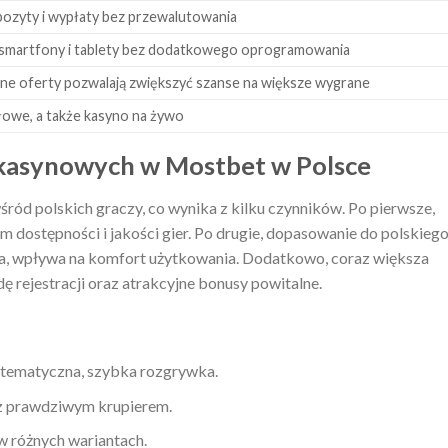
zyty i wypłaty bez przewalutowania
smartfony i tablety bez dodatkowego oprogramowania
ne oferty pozwalają zwiększyć szanse na większe wygrane
ołowe, a także kasyno na żywo
r kasynowych w Mostbet w Polsce
śród polskich graczy, co wynika z kilku czynników. Po pierwsze,
 dostępności i jakości gier. Po drugie, dopasowanie do polskieg
yka, wpływa na komfort użytkowania. Dodatkowo, coraz większa
ę rejestracji oraz atrakcyjne bonusy powitalne.
 tematyczna, szybka rozgrywka.
 z prawdziwym krupierem.
 w różnych wariantach.