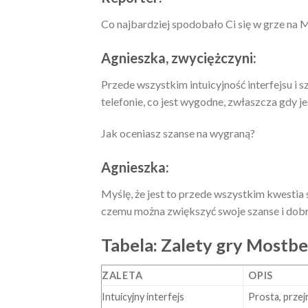
Co najbardziej spodobało Ci się w grze na 
Agnieszka, zwyciężczyni:
Przede wszystkim intuicyjność interfejsu i 
telefonie, co jest wygodne, zwłaszcza gdy j
Jak oceniasz szanse na wygraną?
Agnieszka:
Myślę, że jest to przede wszystkim kwestia 
czemu można zwiększyć swoje szanse i dobr
Tabela: Zalety gry Mostbe
ZALETA
OPIS
Intuicyjny interfejs
Prosta, przej