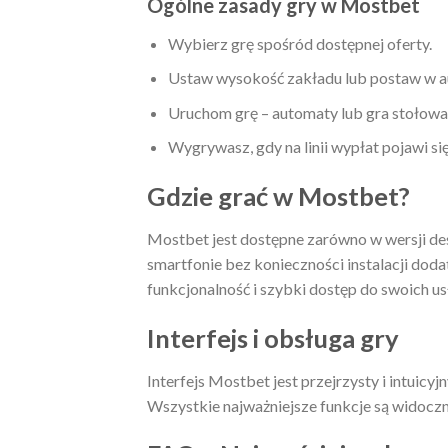
Ogólne zasady gry w Mostbet
Wybierz grę spośród dostępnej oferty.
Ustaw wysokość zakładu lub postaw w au
Uruchom grę – automaty lub gra stołowa r
Wygrywasz, gdy na linii wypłat pojawi si
Gdzie grać w Mostbet?
Mostbet jest dostępne zarówno w wersji des
smartfonie bez konieczności instalacji do
funkcjonalność i szybki dostęp do swoich us
Interfejs i obsługa gry
Interfejs Mostbet jest przejrzysty i intuicy
Wszystkie najważniejsze funkcje są widoczn