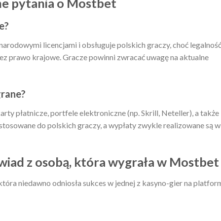
ne pytania o Mostbet
e?
arodowymi licencjami i obsługuje polskich graczy, choć legalnoś
rzez prawo krajowe. Gracze powinni zwracać uwagę na aktualne
grane?
ty płatnicze, portfele elektroniczne (np. Skrill, Neteller), a także
tosowane do polskich graczy, a wypłaty zwykle realizowane są w
wiad z osobą, która wygrała w Mostbet
óra niedawno odniosła sukces w jednej z kasyno-gier na platfor