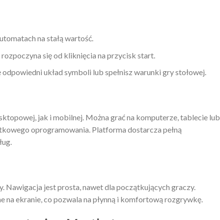
tomatach na stałą wartość.
ozpoczyna się od kliknięcia na przycisk start.
ę odpowiedni układ symboli lub spełnisz warunki gry stołowej.
ktopowej, jak i mobilnej. Można grać na komputerze, tablecie lub
datkowego oprogramowania. Platforma dostarcza pełną
ług.
jny. Nawigacja jest prosta, nawet dla początkujących graczy.
e na ekranie, co pozwala na płynną i komfortową rozgrywkę.