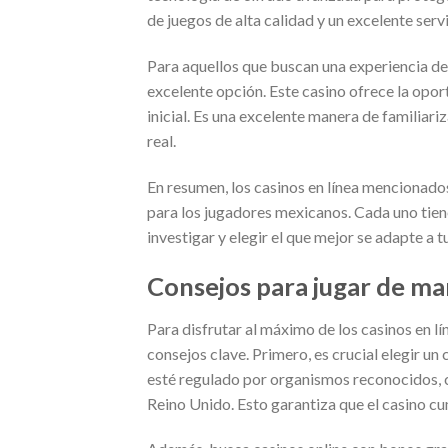
de juegos de alta calidad y un excelente servic
Para aquellos que buscan una experiencia de
excelente opción. Este casino ofrece la opor
inicial. Es una excelente manera de familiariz
real.
En resumen, los casinos en línea mencionado
para los jugadores mexicanos. Cada uno tiene
investigar y elegir el que mejor se adapte a 
Consejos para jugar de ma
Para disfrutar al máximo de los casinos en l
consejos clave. Primero, es crucial elegir un 
esté regulado por organismos reconocidos,
Reino Unido. Esto garantiza que el casino cu