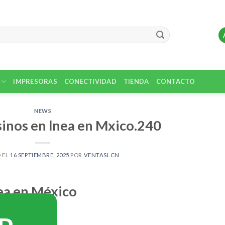
IMPRESORAS
CONECTIVIDAD
TIENDA
CONTACTO
NEWS
sinos en lnea en Mxico.240
 EL
16 SEPTIEMBRE, 2025
POR
VENTASLCN
nea en México