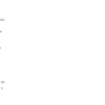
ión
ue
n
 de
 y