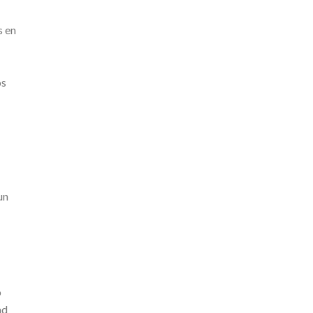
s en
os
un
o
ad