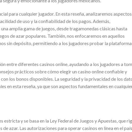
ia segura y emocionante a los jugadores mexicanos.
ucial para cualquier jugador. En esta reseña, analizaremos aspectos
facilidad de uso y la confiabilidad de los pagos. Además,
n una amplia gama de juegos, desde tragamonedas clásicas hasta
juegos de azar populares. También, nos enfocaremos en aquellos
os sin depósito, permitiendo a los jugadores probar la plataforma
ón entre diferentes casinos online, ayudando a los jugadores a to
nsejos prácticos sobre cómo elegir un casino online confiable y
on los bonos disponibles. La seguridad y la privacidad de los dat
les en esta reseña, ya que son aspectos fundamentales en cualquie
es estricta y se basa en la Ley Federal de Juegos y Apuestas, que ri
 de azar. Las autorizaciones para operar casinos en línea en el paí