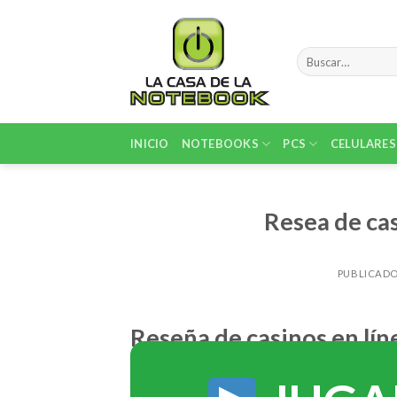
Skip
to
content
Buscar
por:
INICIO
NOTEBOOKS
PCS
CELULARES
Resea de ca
PUBLICADO
Reseña de casinos en lí