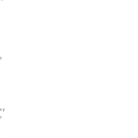
e
a y
e