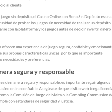
io al cliente.
 juego sin depósito, el Casino Online con Bono Sin Depósito es una
tunidad de probar los juegos sin necesidad de realizar un depósito
arse con la plataforma y los juegos antes de decidir invertir dinero
s ofrecen una experiencia de juego segura, confiable y emocionant
 sus propias características únicas, por lo que es importante
tus necesidades y preferencias.
nera segura y responsable
ínea de manera segura y responsable, es importante seguir algunos
casino online confiable. Asegúrate de que el sitio web tenga licenci
 como la Comisión de Juego de Malta o la Gambling Commission d
mple con estándares de seguridad y justicia.