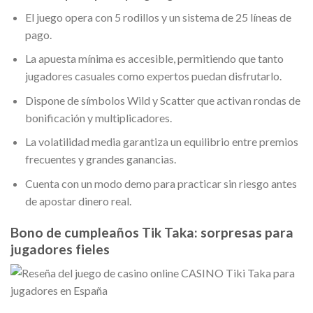
El juego opera con 5 rodillos y un sistema de 25 líneas de
pago.
La apuesta mínima es accesible, permitiendo que tanto
jugadores casuales como expertos puedan disfrutarlo.
Dispone de símbolos Wild y Scatter que activan rondas de
bonificación y multiplicadores.
La volatilidad media garantiza un equilibrio entre premios
frecuentes y grandes ganancias.
Cuenta con un modo demo para practicar sin riesgo antes
de apostar dinero real.
Bono de cumpleaños Tik Taka: sorpresas para
jugadores fieles