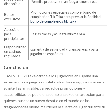
Permite practicar sin arriesgar dinero real.
disponible
Promociones especiales como el bono de
Bonos
cumpleaños Tik Taka para premiar la fidelidad.
exclusivos
bono de cumpleaños tik itaka
Accesible
para
Reglas claras y apuesta mínima baja.
principiantes
Disponibilidad
Garantía de seguridad y transparencia para
en casinos
jugadores españoles.
regulados
Conclusión
CASINO Tiki Taka ofrece a los jugadores en España una
experiencia de juego completa, atractiva y segura. Gracias a
su interfaz amigable, variedad de promociones y
accesibilidad, se posiciona como una excelente opción para
quienes buscan un nuevo desafío en el mundo de las
tragamonedas online. Y si tienes la suerte de jugar durante tu