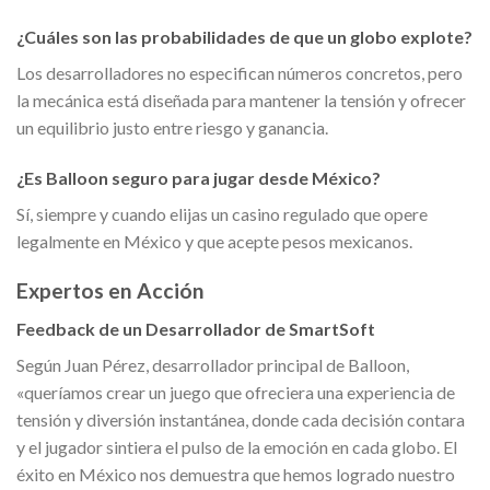
¿Cuáles son las probabilidades de que un globo explote?
Los desarrolladores no especifican números concretos, pero
la mecánica está diseñada para mantener la tensión y ofrecer
un equilibrio justo entre riesgo y ganancia.
¿Es Balloon seguro para jugar desde México?
Sí, siempre y cuando elijas un casino regulado que opere
legalmente en México y que acepte pesos mexicanos.
Expertos en Acción
Feedback de un Desarrollador de SmartSoft
Según Juan Pérez, desarrollador principal de Balloon,
«queríamos crear un juego que ofreciera una experiencia de
tensión y diversión instantánea, donde cada decisión contara
y el jugador sintiera el pulso de la emoción en cada globo. El
éxito en México nos demuestra que hemos logrado nuestro