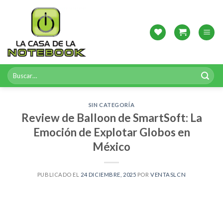
Skip
to
content
Buscar
por:
SIN CATEGORÍA
Review de Balloon de SmartSoft: La
Emoción de Explotar Globos en
México
PUBLICADO EL
24 DICIEMBRE, 2025
POR
VENTASLCN