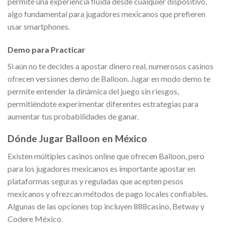
permite una experiencia fluida desde cualquier dispositivo,
algo fundamental para jugadores mexicanos que prefieren
usar smartphones.
Demo para Practicar
Si aún no te decides a apostar dinero real, numerosos casinos
ofrecen versiones demo de Balloon. Jugar en modo demo te
permite entender la dinámica del juego sin riesgos,
permitiéndote experimentar diferentes estrategias para
aumentar tus probabilidades de ganar.
Dónde Jugar Balloon en México
Existen múltiples casinos online que ofrecen Balloon, pero
para los jugadores mexicanos es importante apostar en
plataformas seguras y reguladas que acepten pesos
mexicanos y ofrezcan métodos de pago locales confiables.
Algunas de las opciones top incluyen 888casino, Betway y
Codere México.