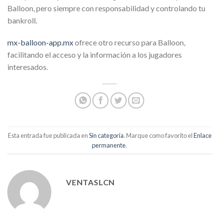
Balloon, pero siempre con responsabilidad y controlando tu
bankroll.
mx-balloon-app.mx
ofrece otro recurso para Balloon,
facilitando el acceso y la información a los jugadores
interesados.
Esta entrada fue publicada en
Sin categoría
. Marque como favorito el
Enlace
permanente
.
VENTASLCN