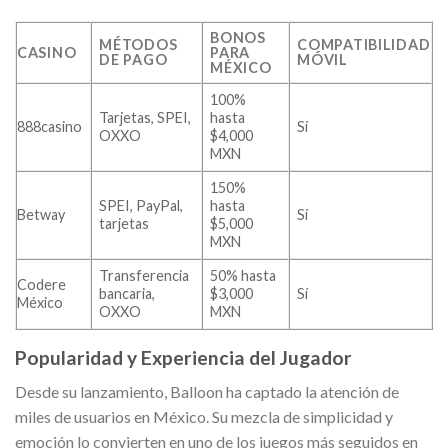
BONOS
MÉTODOS
COMPATIBILIDAD
CASINO
PARA
DE PAGO
MÓVIL
MÉXICO
100%
Tarjetas, SPEI,
hasta
888casino
Sí
OXXO
$4,000
MXN
150%
SPEI, PayPal,
hasta
Betway
Sí
tarjetas
$5,000
MXN
Transferencia
50% hasta
Codere
bancaria,
$3,000
Sí
México
OXXO
MXN
Popularidad y Experiencia del Jugador
Desde su lanzamiento, Balloon ha captado la atención de
miles de usuarios en México. Su mezcla de simplicidad y
emoción lo convierten en uno de los juegos más seguidos en