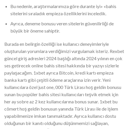
Bu nedenle, araştırmalarımıza göre durante iyi» «bahis
sitelerini sıraladık empieza özelliklerini inceledik.
Ayrıca, deneme bonusu veren sitelerin güvenilirliği de
büyük bir öneme sahiptir.
Burada en belirgin özelliği ise kullanıcı deneyimleriyle
oluşturulan yorumlara verdiğimizi vurgulamak isteriz. Rexbet
güncel giriş adresleri 2024 başlığı altında 2024 yılının en çok
ses getirecek online bahis sitesi hakkında bir yazıyı sizlerle
paylaşacağım. 1xbet ayrıca Bitcoin, kredi kartı empieza
banka kartı gibi çeşitli ödeme araçlarına izin verir. Yeni
kullanıcılara özel just one, 000 Türk Lirası hoş geldin bonusu
sunan bu popüler bahis sitesi kullanıcıları teşvik etmek için
her ay sobre az 2 kez kullanıcılarına bonus sunar. 1xbet bu
cömert hoş geldin bonusun yanında Türk Lirası ile de işlem
yapabilmenize imkan tanımaktadır. Ayrıca kullanıcı dostu
olduğunun bir kanıtı olduğunu düşünmemizi sağlayan,