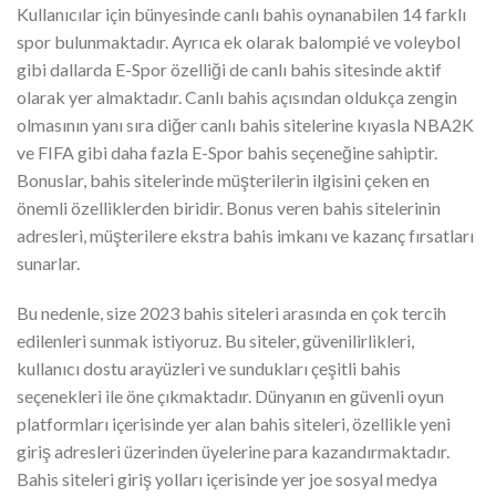
Kullanıcılar için bünyesinde canlı bahis oynanabilen 14 farklı
spor bulunmaktadır. Ayrıca ek olarak balompié ve voleybol
gibi dallarda E-Spor özelliği de canlı bahis sitesinde aktif
olarak yer almaktadır. Canlı bahis açısından oldukça zengin
olmasının yanı sıra diğer canlı bahis sitelerine kıyasla NBA2K
ve FIFA gibi daha fazla E-Spor bahis seçeneğine sahiptir.
Bonuslar, bahis sitelerinde müşterilerin ilgisini çeken en
önemli özelliklerden biridir. Bonus veren bahis sitelerinin
adresleri, müşterilere ekstra bahis imkanı ve kazanç fırsatları
sunarlar.
Bu nedenle, size 2023 bahis siteleri arasında en çok tercih
edilenleri sunmak istiyoruz. Bu siteler, güvenilirlikleri,
kullanıcı dostu arayüzleri ve sundukları çeşitli bahis
seçenekleri ile öne çıkmaktadır. Dünyanın en güvenli oyun
platformları içerisinde yer alan bahis siteleri, özellikle yeni
giriş adresleri üzerinden üyelerine para kazandırmaktadır.
Bahis siteleri giriş yolları içerisinde yer joe sosyal medya