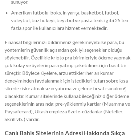
sunuyor.
Amerikan futbolu, boks, in yarışı, basketbol, futbol,
voleybol, buz hokeyi, beyzbol ve pasta tenisi gibi 25’ten
fazla spor ile kullanıcılara hizmet vermektedir.
Finansal bilgilerinizi bildirmeniz gerekmeyebilse para, bu
yöntemlerin güvenlik açısından çok iyi seçenekler olduğu
söylenebilir. Özellikle kripto pra birimleriyle ödeme yapmak
çok kolay ve üyelerin para yatırıp çekebilmesi için basit bir
süreçtir. Böylece, üyelere, arzu ettikleri her an kumar
deneyiminden faydalanmak için istedikleri tutarı sobre kısa
sürede riske atmaksızın yatırma ve çekme fırsatı sunulmuş
olacaktır. Kumar sitelerinde kullanabileceğiniz diğer ödeme
seçeneklerinin arasında; pre-yüklenmiş kartlar (Muamma ve
Paysafecard), Ukash empieza özel e-cüzdanlar (Neteller,
Skrill vb. ) vardır.
Canlı Bahis Sitelerinin Adresi Hakkında Sıkça