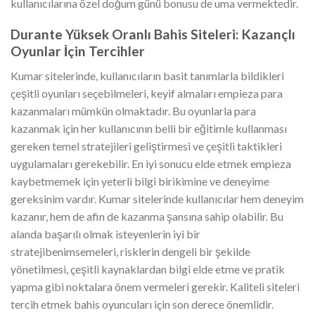
kullanıcılarına özel doğum günü bonusu de uma vermektedir.
Durante Yüksek Oranlı Bahis Siteleri: Kazançlı
Oyunlar İçin Tercihler
Kumar sitelerinde, kullanıcıların basit tanımlarla bildikleri
çeşitli oyunları seçebilmeleri, keyif almaları empieza para
kazanmaları mümkün olmaktadır. Bu oyunlarla para
kazanmak için her kullanıcının belli bir eğitimle kullanması
gereken temel stratejileri geliştirmesi ve çeşitli taktikleri
uygulamaları gerekebilir. En iyi sonucu elde etmek empieza
kaybetmemek için yeterli bilgi birikimine ve deneyime
gereksinim vardır. Kumar sitelerinde kullanıcılar hem deneyim
kazanır, hem de afin de kazanma şansına sahip olabilir. Bu
alanda başarılı olmak isteyenlerin iyi bir
stratejibenimsemeleri, risklerin dengeli bir şekilde
yönetilmesi, çeşitli kaynaklardan bilgi elde etme ve pratik
yapma gibi noktalara önem vermeleri gerekir. Kaliteli siteleri
tercih etmek bahis oyuncuları için son derece önemlidir.