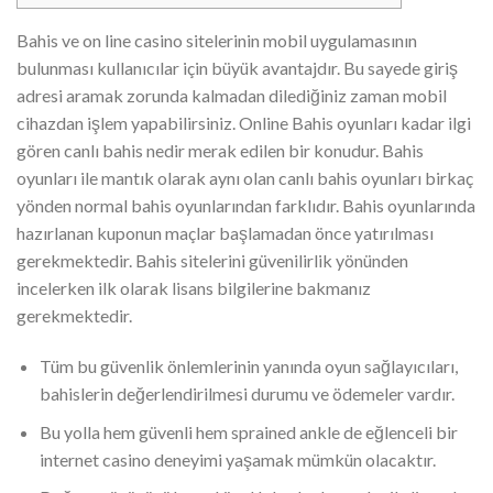
Bahis ve on line casino sitelerinin mobil uygulamasının
bulunması kullanıcılar için büyük avantajdır. Bu sayede giriş
adresi aramak zorunda kalmadan dilediğiniz zaman mobil
cihazdan işlem yapabilirsiniz. Online Bahis oyunları kadar ilgi
gören canlı bahis nedir merak edilen bir konudur. Bahis
oyunları ile mantık olarak aynı olan canlı bahis oyunları birkaç
yönden normal bahis oyunlarından farklıdır. Bahis oyunlarında
hazırlanan kuponun maçlar başlamadan önce yatırılması
gerekmektedir. Bahis sitelerini güvenilirlik yönünden
incelerken ilk olarak lisans bilgilerine bakmanız
gerekmektedir.
Tüm bu güvenlik önlemlerinin yanında oyun sağlayıcıları,
bahislerin değerlendirilmesi durumu ve ödemeler vardır.
Bu yolla hem güvenli hem sprained ankle de eğlenceli bir
internet casino deneyimi yaşamak mümkün olacaktır.