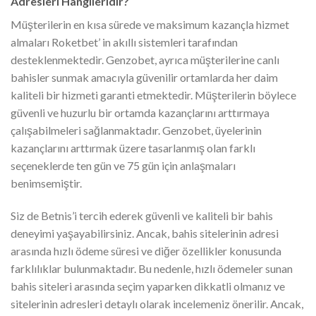
Adresleri Hangileridir?
Müşterilerin en kısa sürede ve maksimum kazançla hizmet
almaları Roketbet’ in akıllı sistemleri tarafından
desteklenmektedir. Genzobet, ayrıca müşterilerine canlı
bahisler sunmak amacıyla güvenilir ortamlarda her daim
kaliteli bir hizmeti garanti etmektedir. Müşterilerin böylece
güvenli ve huzurlu bir ortamda kazançlarını arttırmaya
çalışabilmeleri sağlanmaktadır. Genzobet, üyelerinin
kazançlarını arttırmak üzere tasarlanmış olan farklı
seçeneklerde ten gün ve 75 gün için anlaşmaları
benimsemiştir.
Siz de Betnis’i tercih ederek güvenli ve kaliteli bir bahis
deneyimi yaşayabilirsiniz. Ancak, bahis sitelerinin adresi
arasında hızlı ödeme süresi ve diğer özellikler konusunda
farklılıklar bulunmaktadır. Bu nedenle, hızlı ödemeler sunan
bahis siteleri arasında seçim yaparken dikkatli olmanız ve
sitelerinin adresleri detaylı olarak incelemeniz önerilir. Ancak,