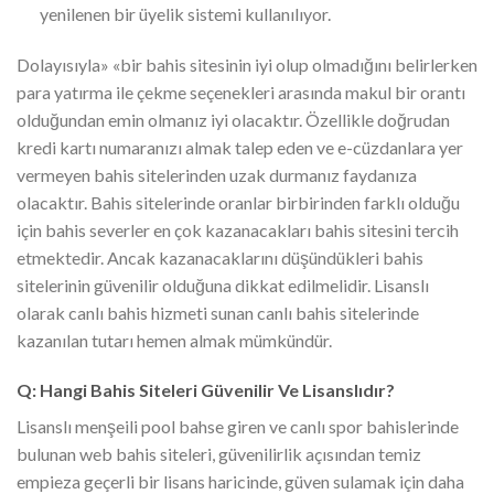
yenilenen bir üyelik sistemi kullanılıyor.
Dolayısıyla» «bir bahis sitesinin iyi olup olmadığını belirlerken
para yatırma ile çekme seçenekleri arasında makul bir orantı
olduğundan emin olmanız iyi olacaktır. Özellikle doğrudan
kredi kartı numaranızı almak talep eden ve e-cüzdanlara yer
vermeyen bahis sitelerinden uzak durmanız faydanıza
olacaktır. Bahis sitelerinde oranlar birbirinden farklı olduğu
için bahis severler en çok kazanacakları bahis sitesini tercih
etmektedir. Ancak kazanacaklarını düşündükleri bahis
sitelerinin güvenilir olduğuna dikkat edilmelidir. Lisanslı
olarak canlı bahis hizmeti sunan canlı bahis sitelerinde
kazanılan tutarı hemen almak mümkündür.
Q: Hangi Bahis Siteleri Güvenilir Ve Lisanslıdır?
Lisanslı menşeili pool bahse giren ve canlı spor bahislerinde
bulunan web bahis siteleri, güvenilirlik açısından temiz
empieza geçerli bir lisans haricinde, güven sulamak için daha