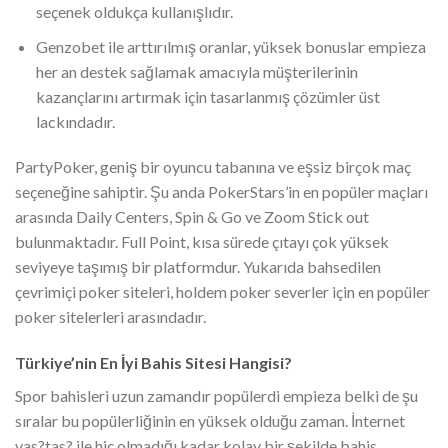
seçenek oldukça kullanışlıdır.
Genzobet ile arttırılmış oranlar, yüksek bonuslar empieza
her an destek sağlamak amacıyla müşterilerinin
kazançlarını artırmak için tasarlanmış çözümler üst
lackındadır.
PartyPoker, geniş bir oyuncu tabanına ve eşsiz birçok maç
seçeneğine sahiptir. Şu anda PokerStars’in en popüler maçları
arasında Daily Centers, Spin & Go ve Zoom Stick out
bulunmaktadır. Full Point, kısa sürede çıtayı çok yüksek
seviyeye taşımış bir platformdur. Yukarıda bahsedilen
çevrimiçi poker siteleri, holdem poker severler için en popüler
poker sitelerleri arasındadır.
Türkiye’nin En İyi Bahis Sitesi Hangisi?
Spor bahisleri uzun zamandır popülerdi empieza belki de şu
sıralar bu popülerliğinin en yüksek olduğu zaman. İnternet
vas?tas? ile hiç olmadığı kadar kolay bir şekilde bahis