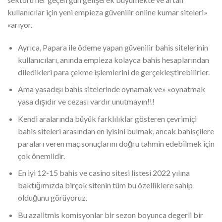
kullanıcılar için yeni empieza güvenilir online kumar siteleri»
«arıyor.
Ayrıca, Papara ile ödeme yapan güvenilir bahis sitelerinin
kullanıcıları, anında empieza kolayca bahis hesaplarından
diledikleri para çekme işlemlerini de gerçekleştirebilirler.
Ama yasadışı bahis sitelerinde oynamak ve» «oynatmak
yasa dışıdır ve cezası vardır unutmayın!!!
Kendi aralarında büyük farklılıklar gösteren çevrimiçi
bahis siteleri arasından en iyisini bulmak, ancak bahisçilere
paraları veren maç sonuçlarını doğru tahmin edebilmek için
çok önemlidir.
En iyi 12-15 bahis ve casino sitesi listesi 2022 yılına
baktığımızda birçok sitenin tüm bu özelliklere sahip
olduğunu görüyoruz.
Bu azalitmis komisyonlar bir sezon boyunca degerli bir