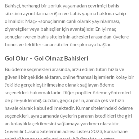
Bahisçi, herhangi bir zorluk yaşamadan çevrimiçi bahis
sitesinin ayrıntılarına erişim ve bahis yapma hakkına sahip
olmalıdır. Maç» «sonuçlarının canlı olarak yayınlanması,
ziyaretçiler veya bahisçiler için avantajlıdır. En iyi maç
sonuçları veren bahis sitelerinin adresleri arasından, üyelere
bonus ve teklifler sunan siteler öne çıkmaya başlar.
Gol Olur – Gol Olmaz Bahisleri
Bu ödeme seçenekleri arasında, arzu edilen tutarı hızla ve
güvenli bir şekilde aktaran, online finansal işlemlerin kolay bir
?ekilde gerçekleştirilmesine olanak sağlayan ödeme
seçenekleri bulunmaktadır. Diğer popüler ödeme yöntemleri
de pre-yüklenmiş cüzdan, geçici pe?in, anında çek ve hızlı
havale olarak kabul edilmektedir. Kumar sitelerindeki ödeme
seçenekleri, aynı zamanda üyelerin paranın istedikleri the girl
an kolaylıkla çekilmesini sağlamaya yardımcı olacaktır.
Güvenilir Casino Sitelerinin adresi Listesi 2023, kumarhane
sektörü her geçen gün gelişerek büyümekte ve artan