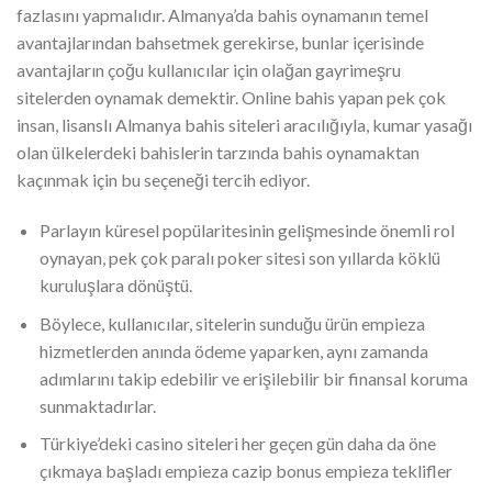
fazlasını yapmalıdır. Almanya’da bahis oynamanın temel
avantajlarından bahsetmek gerekirse, bunlar içerisinde
avantajların çoğu kullanıcılar için olağan gayrimeşru
sitelerden oynamak demektir. Online bahis yapan pek çok
insan, lisanslı Almanya bahis siteleri aracılığıyla, kumar yasağı
olan ülkelerdeki bahislerin tarzında bahis oynamaktan
kaçınmak için bu seçeneği tercih ediyor.
Parlayın küresel popülaritesinin gelişmesinde önemli rol
oynayan, pek çok paralı poker sitesi son yıllarda köklü
kuruluşlara dönüştü.
Böylece, kullanıcılar, sitelerin sunduğu ürün empieza
hizmetlerden anında ödeme yaparken, aynı zamanda
adımlarını takip edebilir ve erişilebilir bir finansal koruma
sunmaktadırlar.
Türkiye’deki casino siteleri her geçen gün daha da öne
çıkmaya başladı empieza cazip bonus empieza teklifler