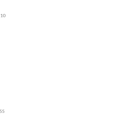
 10
 55