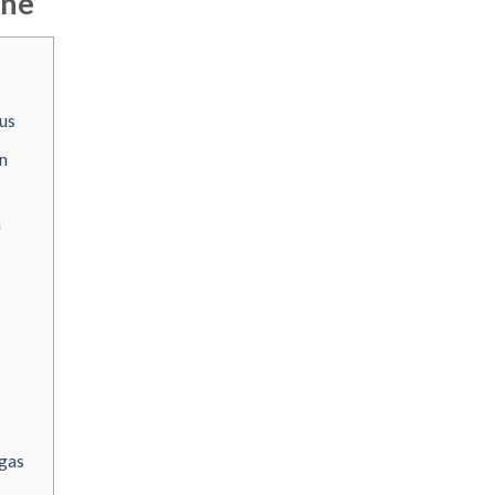
ine
us
n
m
gas