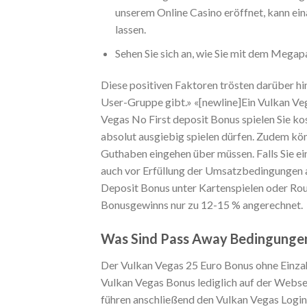
unserem Online Casino eröffnet, kann ein
lassen.
Sehen Sie sich an, wie Sie mit dem Mega
Diese positiven Faktoren trösten darüber hi
User-Gruppe gibt.» «[newline]Ein Vulkan Veg
Vegas No First deposit Bonus spielen Sie kos
absolut ausgiebig spielen dürfen. Zudem kön
Guthaben eingehen über müssen. Falls Sie ein
auch vor Erfüllung der Umsatzbedingungen au
Deposit Bonus unter Kartenspielen oder Rou
Bonusgewinns nur zu 12-15 % angerechnet.
Was Sind Pass Away Bedingungen
Der Vulkan Vegas 25 Euro Bonus ohne Einzahlu
Vulkan Vegas Bonus lediglich auf der Websei
führen anschließend den Vulkan Vegas Login