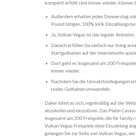
komplett erfüllt sind immer wieder, können S
Außerdem erhalten jeden Donnerstag oder 
Pound tätigen, 100% kklk Einzahlungsbe
Ja, Vulkan Vegas ist das legaler Anbieter,
Danach erfüllen Sie einfach nur living ar
Startguthaben auf der Internetseite spiel
Dort geht es insgesamt um 200 Freispiele, 
immer wieder.
Nachdem Sie die Umsatzbedingungen erfü
reales Guthaben umwandeln.
Daher lohnt es sich, regelmäßig auf der W
abzuholen und einzulösen. Das Platin Casino
insgesamt um 200 Freispiele, die für family 
Vulkan Vegas Freispiele ohne Einzahlung an
gelangen Sie zur Seite von Vulkan Vegas, wo 