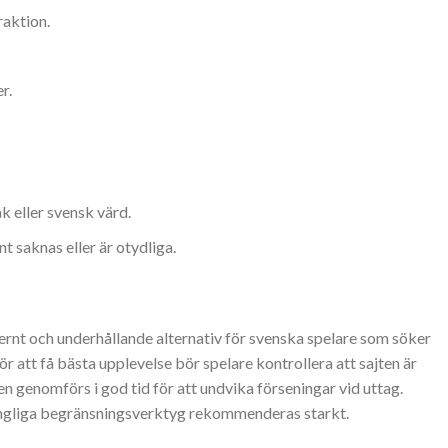
raktion.
r.
k eller svensk värd.
 saknas eller är otydliga.
nt och underhållande alternativ för svenska spelare som söker
ör att få bästa upplevelse bör spelare kontrollera att sajten är
n genomförs i god tid för att undvika förseningar vid uttag.
gängliga begränsningsverktyg rekommenderas starkt.