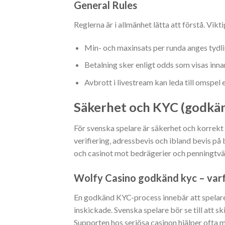
General Rules
Reglerna är i allmänhet lätta att förstå. Vikt
Min- och maxinsats per runda anges tydli
Betalning sker enligt odds som visas inna
Avbrott i livestream kan leda till omspel 
Säkerhet och KYC (godkän
För svenska spelare är säkerhet och korre
verifiering‚ adressbevis och ibland bevis p
och casinot mot bedrägerier och penningtvä
Wolfy Casino godkänd kyc – varfö
En godkänd KYC-process innebär att spelaren
inskickade. Svenska spelare bör se till att s
Supporten hos seriösa casinon hjälper ofta 