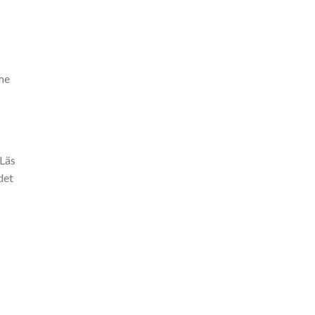
ame
 Läs
det