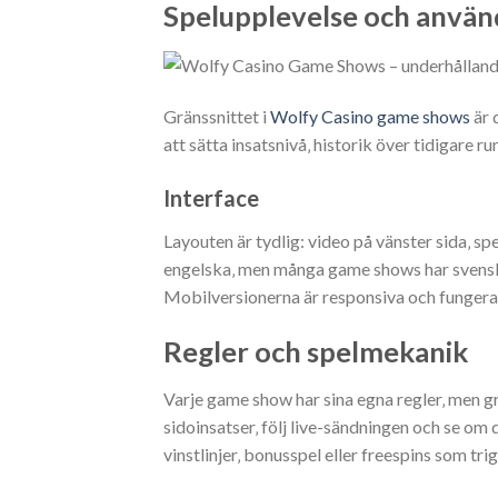
Spelupplevelse och använ
Gränssnittet i
Wolfy Casino game shows
är 
att sätta insatsnivå‚ historik över tidigare 
Interface
Layouten är tydlig: video på vänster sida‚ sp
engelska‚ men många game shows har svenska
Mobilversionerna är responsiva och fungera
Regler och spelmekanik
Varje game show har sina egna regler‚ men gr
sidoinsatser‚ följ live-sändningen och se om
vinstlinjer‚ bonusspel eller freespins som tr