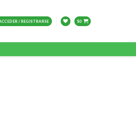
ACCEDER / REGISTRARSE
$
0