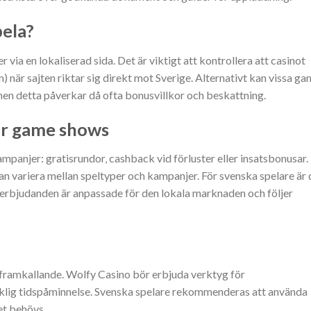
pela?
via en lokaliserad sida. Det är viktigt att kontrollera att casinot
n) när sajten riktar sig direkt mot Sverige. Alternativt kan vissa g
 men detta påverkar då ofta bonusvillkor och beskattning.
ör game shows
panjer: gratisrundor‚ cashback vid förluster eller insatsbonusar.
an variera mellan speltyper och kampanjer. För svenska spelare är 
serbjudanden är anpassade för den lokala marknaden och följer
ramkallande. Wolfy Casino bör erbjuda verktyg för
erklig tidspåminnelse. Svenska spelare rekommenderas att använda
et behövs.