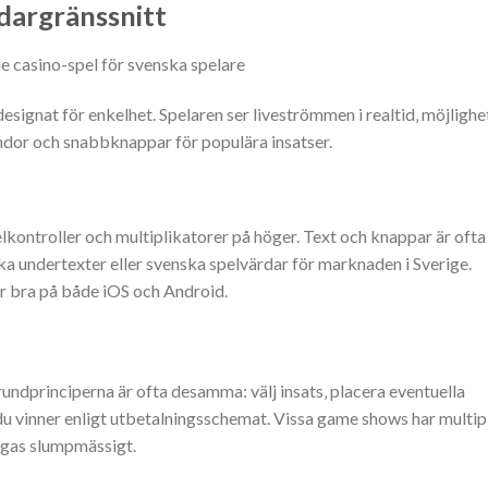
dargränssnitt
designat för enkelhet. Spelaren ser liveströmmen i realtid‚ möjlighe
rundor och snabbknappar för populära insatser.
elkontroller och multiplikatorer på höger. Text och knappar är ofta
 undertexter eller svenska spelvärdar för marknaden i Sverige.
r bra på både iOS och Android.
undprinciperna är ofta desamma: välj insats‚ placera eventuella
 du vinner enligt utbetalningsschemat. Vissa game shows har multip
iggas slumpmässigt.