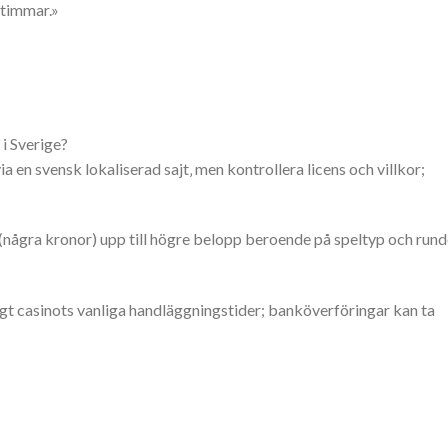
 timmar.»
i Sverige?
a en svensk lokaliserad sajt‚ men kontrollera licens och villkor;
 (några kronor) upp till högre belopp beroende på speltyp och rund
gt casinots vanliga handläggningstider; banköverföringar kan ta