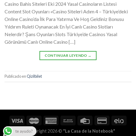
Casino Bahis Siteleri Eki 2024 Yasal Casinoların Listesi ️
Content Slot Oyunları «Casino Siteleri Adım 4 – Türkiye’deki
Online Casino’da İlk Para Yatırma Ve Hoş Geldiniz Bonusu
Yıldırım Ruleti Oynanacak En İyi Canlı Casino Slotları
Nelerdir? Şans Oyunları Slots Türkiye’de Casinos Yasal
Görünümü Canlı Online Casino […]
CONTINUAR LEYENDO
→
Publicado en
Qizilbilet
Copyright 2026 ©
"La Casa de la Notebook"
te ayudo?