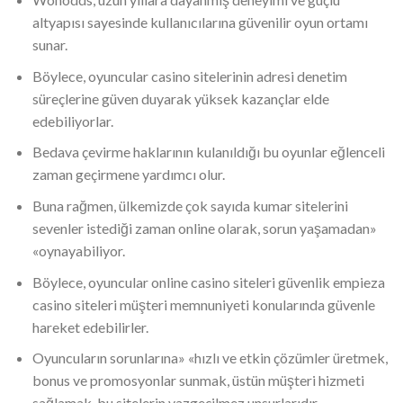
altyapısı sayesinde kullanıcılarına güvenilir oyun ortamı
sunar.
Böylece, oyuncular casino sitelerinin adresi denetim
süreçlerine güven duyarak yüksek kazançlar elde
edebiliyorlar.
Bedava çevirme haklarının kulanıldığı bu oyunlar eğlenceli
zaman geçirmene yardımcı olur.
Buna rağmen, ülkemizde çok sayıda kumar sitelerini
sevenler istediği zaman online olarak, sorun yaşamadan»
«oynayabiliyor.
Böylece, oyuncular online casino siteleri güvenlik empieza
casino siteleri müşteri memnuniyeti konularında güvenle
hareket edebilirler.
Oyuncuların sorunlarına» «hızlı ve etkin çözümler üretmek,
bonus ve promosyonlar sunmak, üstün müşteri hizmeti
sağlamak, bu sitelerin vazgeçilmez unsurlarıdır.