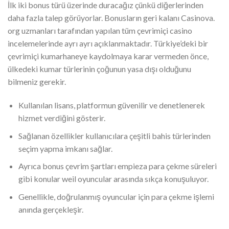
İlk iki bonus türü üzerinde duracağız çünkü diğerlerinden
daha fazla talep görüyorlar. Bonusların geri kalanı Casinova.
org uzmanları tarafından yapılan tüm çevrimiçi casino
incelemelerinde ayrı ayrı açıklanmaktadır. Türkiye’deki bir
çevrimiçi kumarhaneye kaydolmaya karar vermeden önce,
ülkedeki kumar türlerinin çoğunun yasa dışı olduğunu
bilmeniz gerekir.
Kullanılan lisans, platformun güvenilir ve denetlenerek
hizmet verdiğini gösterir.
Sağlanan özellikler kullanıcılara çeşitli bahis türlerinden
seçim yapma imkanı sağlar.
Ayrıca bonus çevrim şartları empieza para çekme süreleri
gibi konular weil oyuncular arasında sıkça konuşuluyor.
Genellikle, doğrulanmış oyuncular için para çekme işlemi
anında gerçekleşir.