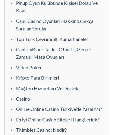
Pinup Oyun Kulübünde Kişisel Dolap Ve
Kayıt
Canlı Casino Oyunları Hakkında Sıkça
Sorulan Sorular
Top Türk Çevrimdışı Kumarhaneleri
Canlı» «Black Jack – Otantik, Gerçek
Zamanlı Masa Oyunları
Video Poker
Kripto Para Birimleri
Müşteri Hizmetleri Ve Destek
Casino
Online Online Casino Türkiye’de Yasal Mı?
En İyi Online Casino Siteleri Hangileridir?
Thimbles Casino: Nedir?