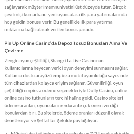
sağlayarak müşteri memnuniyetini üst düzeyde tutar. Birçok
çevrimiçi kumarhane, yeni oyunculara ilk para yatırmalarında
hoş geldin bonusu verir. Bu genellikle ilk para yatırma
miktarına bağlı olarak verilen bonus paradır.
Pin Up Online Casino’da Depozitosuz Bonusları Alma Ve
Çevirme
Zengin oyun çeşitliliği, Shangri La Live Casino’nun
kullanıcılarına heyecan verici oyun deneyimi sunmasını sağlar.
Kullanıcı dostu arayüzü empieza mobil uyumluluğu sayesinde
tüm cihazlardan kolayca erişim sağlanır. Güvenilirliği, oyun
çeşitliliği empieza ödeme seçenekleriyle Dolly Casino, online
online casino tutkunların tercihi haline geldi. Casino siteleri
ödeme oranları, oyuncuların» «durante çok önem verdiği
konulardan biri. Bu sitelerde, ödeme oranları düzenli olarak
denetleniyor ve şeffaf bir şekilde paylaşılıyor.
Müşteri desteğinde e-posta yoluyla ve 7/24 canlı sohbetle