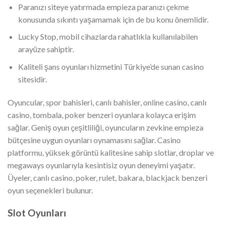
Paranızı siteye yatırmada empieza paranızı çekme
konusunda sıkıntı yaşamamak için de bu konu önemlidir.
Lucky Stop, mobil cihazlarda rahatlıkla kullanılabilen
arayüze sahiptir.
Kaliteli şans oyunları hizmetini Türkiye’de sunan casino
sitesidir.
Oyuncular, spor bahisleri, canlı bahisler, online casino, canlı
casino, tombala, poker benzeri oyunlara kolayca erişim
sağlar. Geniş oyun çeşitliliği, oyuncuların zevkine empieza
bütçesine uygun oyunları oynamasını sağlar. Casino
platformu, yüksek görüntü kalitesine sahip slotlar, droplar ve
megaways oyunlarıyla kesintisiz oyun deneyimi yaşatır.
Üyeler, canlı casino, poker, rulet, bakara, blackjack benzeri
oyun seçenekleri bulunur.
Slot Oyunları