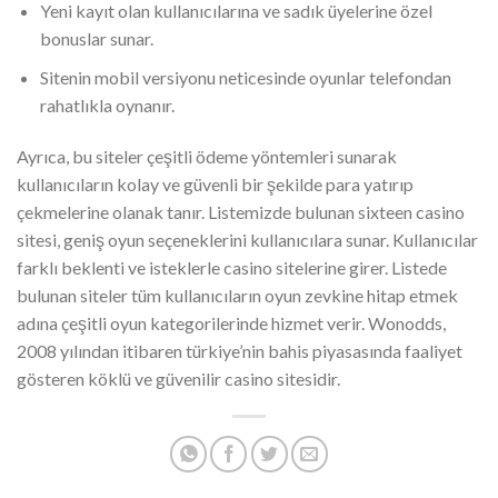
Yeni kayıt olan kullanıcılarına ve sadık üyelerine özel
bonuslar sunar.
Sitenin mobil versiyonu neticesinde oyunlar telefondan
rahatlıkla oynanır.
Ayrıca, bu siteler çeşitli ödeme yöntemleri sunarak
kullanıcıların kolay ve güvenli bir şekilde para yatırıp
çekmelerine olanak tanır. Listemizde bulunan sixteen casino
sitesi, geniş oyun seçeneklerini kullanıcılara sunar. Kullanıcılar
farklı beklenti ve isteklerle casino sitelerine girer. Listede
bulunan siteler tüm kullanıcıların oyun zevkine hitap etmek
adına çeşitli oyun kategorilerinde hizmet verir. Wonodds,
2008 yılından itibaren türkiye’nin bahis piyasasında faaliyet
gösteren köklü ve güvenilir casino sitesidir.