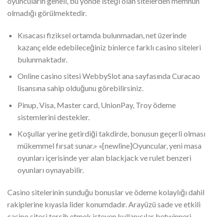
oyuncuların geneli, bu yönde isteği olan sitelerden memnun
olmadığı görülmektedir.
Kısacası fiziksel ortamda bulunmadan, net üzerinde
kazanç elde edebileceğiniz binlerce farklı casino siteleri
bulunmaktadır.
Online casino sitesi WebbySlot ana sayfasında Curacao
lisansına sahip olduğunu görebilirsiniz.
Pinup, Visa, Master card, UnionPay, Troy ödeme
sistemlerini destekler.
Koşullar yerine getirdiği takdirde, bonusun geçerli olması
mükemmel fırsat sunar.» «[newline]Oyuncular, yeni masa
oyunları içerisinde yer alan blackjack ve rulet benzeri
oyunları oynayabilir.
Casino sitelerinin sunduğu bonuslar ve ödeme kolaylığı dahil
rakiplerine kıyasla lider konumdadır. Arayüzü sade ve etkili
casino sitesi tercih etmek isteyen kullanıcılar betwinneri