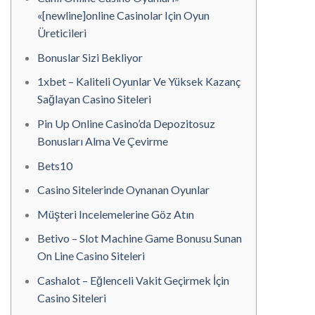
«[newline]online Casinolar Için Oyun
Üreticileri
Bonuslar Sizi Bekliyor
1xbet – Kaliteli Oyunlar Ve Yüksek Kazanç
Sağlayan Casino Siteleri
Pin Up Online Casino’da Depozitosuz
Bonusları Alma Ve Çevirme
Bets10
Casino Sitelerinde Oynanan Oyunlar
Müşteri Incelemelerine Göz Atın
Betivo – Slot Machine Game Bonusu Sunan
On Line Casino Siteleri
Cashalot – Eğlenceli Vakit Geçirmek İçin
Casino Siteleri