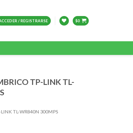
ACCEDER / REGISTRARSE
$
0
BRICO TP-LINK TL-
S
LINK TL-WR840N 300MPS