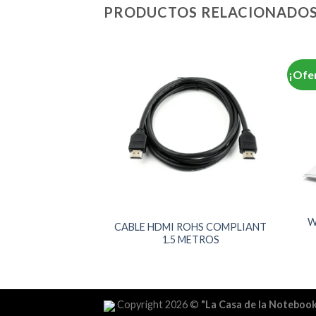
PRODUCTOS RELACIONADO
¡Ofe
W
UETOOTH AITECH
CABLE HDMI ROHS COMPLIANT
 ON-EAR STEREO
1.5 METROS
GABLE
Copyright 2026 ©
"La Casa de la Noteboo