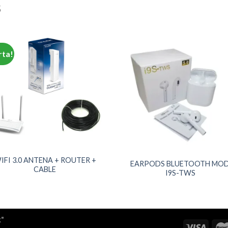
S
rta!
IFI 3.0 ANTENA + ROUTER +
EARPODS BLUETOOTH MOD
CABLE
I9S-TWS
k"